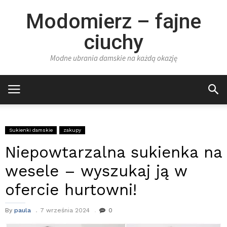
Modomierz – fajne
ciuchy
Modne ubrania damskie na każdą okazję
Sukienki damskie
zakupy
Niepowtarzalna sukienka na
wesele – wyszukaj ją w
ofercie hurtowni!
By
paula
7 września 2024
0