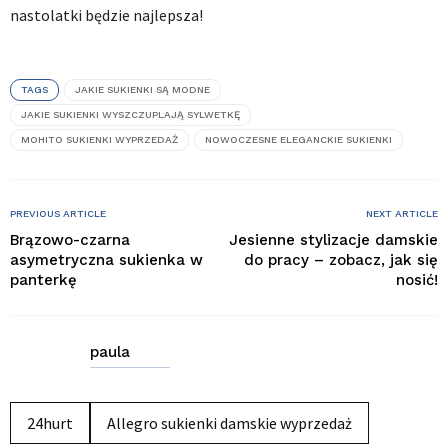
nastolatki będzie najlepsza!
TAGS
JAKIE SUKIENKI SĄ MODNE
JAKIE SUKIENKI WYSZCZUPLAJĄ SYLWETKĘ
MOHITO SUKIENKI WYPRZEDAŻ
NOWOCZESNE ELEGANCKIE SUKIENKI
PREVIOUS ARTICLE
NEXT ARTICLE
Brązowo-czarna
Jesienne stylizacje damskie
asymetryczna sukienka w
do pracy – zobacz, jak się
panterkę
nosić!
paula
24hurt
Allegro sukienki damskie wyprzedaż