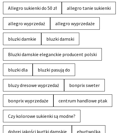
Allegro sukienki do 50 zł
allegro tanie sukienki
allegro wyprzedaż
allegro wyprzedaże
bluzki damkie
bluzki damski
Bluzki damskie eleganckie producent polski
bluzki dla
bluzki pasują do
bluzy dresowe wyprzedaż
bonprix sweter
bonprix wyprzedaże
centrum handlowe ptak
Czy kolorowe sukienki są modne?
dobrej jakości kurtki damskie
ehurtwolka