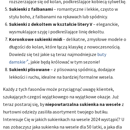
rozszerzające się od kolan, podkreślające kobiecą sylwetkę.
Sukienki z falbanami
– romantyczne i lekkie, często w
stylu boho, z falbanami na rękawach lub spódnicy.
Sukienki z dekoltem w kształcie litery V
– eleganckie,
wysmuklające szyję i podkreślające linię dekoltu.
Koronkowe sukienki midi
– delikatne, zmysłowe modele o
długości do kolan, które łączą klasykę z nowoczesnością.
Dowiedz się też jakie są teraz najmodniejsze
buty
damskie
, jakie będą królować w tym sezonie!
Sukienki plisowane
– z plisowaną spódnicą, dodające
lekkości i ruchu, idealne na bardziej formalne wesela.
Każdy z tych fasonów może przyciągnąć uwagę klientek,
szukających czegoś wyjątkowego na wyjątkowe okazje. Już
teraz postaraj się, by
niepowtarzalna sukienka na wesele
z
hurtowni odzieży zasiliła asortyment twojego butiku.
Interesuje Cię w jakich sukienkach na wesele 2024 wystąpić? U
nas zobaczysz jaka sukienka na wesele dla 50 latki, a jaka dla