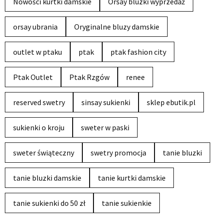
Nowości kurtki damskie
Orsay bluzki wyprzedaż
orsay ubrania
Oryginalne bluzy damskie
outlet w ptaku
ptak
ptak fashion city
Ptak Outlet
Ptak Rzgów
renee
reserved swetry
sinsay sukienki
sklep ebutik.pl
sukienki o kroju
sweter w paski
sweter świąteczny
swetry promocja
tanie bluzki
tanie bluzki damskie
tanie kurtki damskie
tanie sukienki do 50 zł
tanie sukienkie