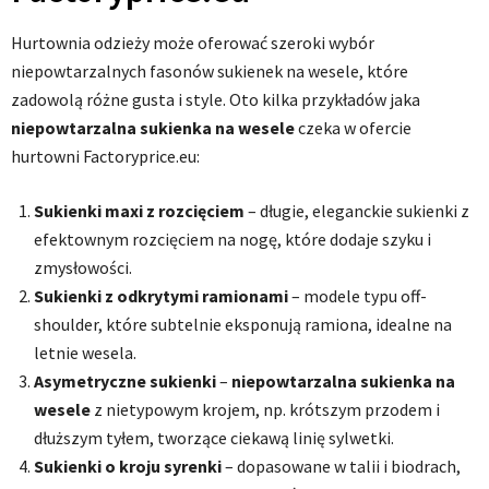
Hurtownia odzieży może oferować szeroki wybór
niepowtarzalnych fasonów sukienek na wesele, które
zadowolą różne gusta i style. Oto kilka przykładów jaka
niepowtarzalna sukienka na wesele
czeka w ofercie
hurtowni Factoryprice.eu:
Sukienki maxi z rozcięciem
– długie, eleganckie sukienki z
efektownym rozcięciem na nogę, które dodaje szyku i
zmysłowości.
Sukienki z odkrytymi ramionami
– modele typu off-
shoulder, które subtelnie eksponują ramiona, idealne na
letnie wesela.
Asymetryczne sukienki
–
niepowtarzalna sukienka na
wesele
z nietypowym krojem, np. krótszym przodem i
dłuższym tyłem, tworzące ciekawą linię sylwetki.
Sukienki o kroju syrenki
– dopasowane w talii i biodrach,