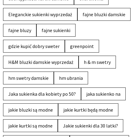
Eleganckie sukienki wyprzedaż
fajne bluzki damskie
fajne bluzy
fajne sukienki
gdzie kupić dobry sweter
greenpoint
H&M bluzki damskie wyprzedaż
h & m swetry
hm swetry damskie
hm ubrania
Jaka sukienka dla kobiety po 50?
jaka sukienko na
jakie bluzki są modne
jakie kurtki będą modne
jakie kurtki są modne
Jakie sukienki dla 30 latki?