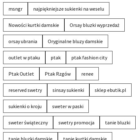
msngr
najpiękniejsze sukienki na weselu
Nowości kurtki damskie
Orsay bluzki wyprzedaż
orsay ubrania
Oryginalne bluzy damskie
outlet w ptaku
ptak
ptak fashion city
Ptak Outlet
Ptak Rzgów
renee
reserved swetry
sinsay sukienki
sklep ebutik.pl
sukienki o kroju
sweter w paski
sweter świąteczny
swetry promocja
tanie bluzki
tanie bluzki damskie
tanie kurtki damskie