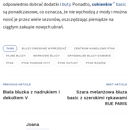
odpowiednio dobrać dodatki i
buty
. Ponadto,
sukienkie
basic
są ponadczasowe, co oznacza, że nie wychodzą z mody i można
nosić je przez wiele sezonów, oszczędzając pieniądze na
ciągłym zakupie nowych ubrań.
TAGS
BLUZY DRESOWE WYPRZEDAŻ
CENTRUM HANDLOWE PTAK
FAJNE BLUZY
MARKOWE BLUZY
ORYGINALNE BLUZY DAMSKIE
PTAK
PTAK FASHION CITY
PTAK OUTLET
PTAK RZGÓW
PREVIOUS ARTICLE
NEXT ARTICLE
Biała bluzka z nadrukiem i
Szara melanżowa bluza
dekoltem V
basic z szerokimi rękawami
RUE PARIS
Joana