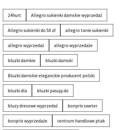
24hurt
Allegro sukienki damskie wyprzedaż
Allegro sukienki do 50 zł
allegro tanie sukienki
allegro wyprzedaż
allegro wyprzedaże
bluzki damkie
bluzki damski
Bluzki damskie eleganckie producent polski
bluzki dla
bluzki pasują do
bluzy dresowe wyprzedaż
bonprix sweter
bonprix wyprzedaże
centrum handlowe ptak