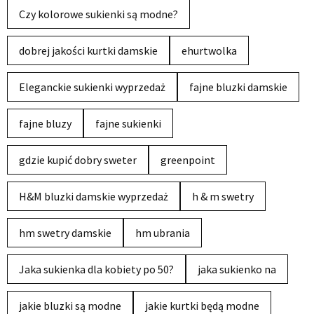
Czy kolorowe sukienki są modne?
dobrej jakości kurtki damskie
ehurtwolka
Eleganckie sukienki wyprzedaż
fajne bluzki damskie
fajne bluzy
fajne sukienki
gdzie kupić dobry sweter
greenpoint
H&M bluzki damskie wyprzedaż
h & m swetry
hm swetry damskie
hm ubrania
Jaka sukienka dla kobiety po 50?
jaka sukienko na
jakie bluzki są modne
jakie kurtki będą modne