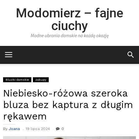
Modomierz – fajne
ciuchy
Modne ubrania damskie na każdą okazję
Bluzki damskie
zakupy
Niebiesko-różowa szeroka
bluza bez kaptura z długim
rękawem
By
Joana
19 lipca 2024
0