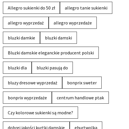
Allegro sukienki do 50 zł
allegro tanie sukienki
allegro wyprzedaż
allegro wyprzedaże
bluzki damkie
bluzki damski
Bluzki damskie eleganckie producent polski
bluzki dla
bluzki pasują do
bluzy dresowe wyprzedaż
bonprix sweter
bonprix wyprzedaże
centrum handlowe ptak
Czy kolorowe sukienki są modne?
dobrej jakości kurtki damskie
ehurtwolka