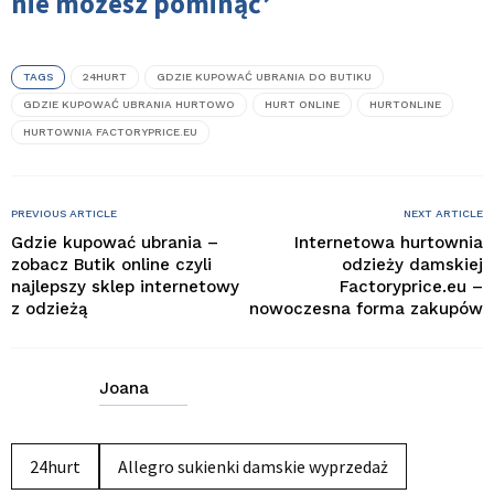
nie możesz pominąć
TAGS
24HURT
GDZIE KUPOWAĆ UBRANIA DO BUTIKU
GDZIE KUPOWAĆ UBRANIA HURTOWO
HURT ONLINE
HURTONLINE
HURTOWNIA FACTORYPRICE.EU
PREVIOUS ARTICLE
NEXT ARTICLE
Gdzie kupować ubrania –
Internetowa hurtownia
zobacz Butik online czyli
odzieży damskiej
najlepszy sklep internetowy
Factoryprice.eu –
z odzieżą
nowoczesna forma zakupów
Joana
24hurt
Allegro sukienki damskie wyprzedaż