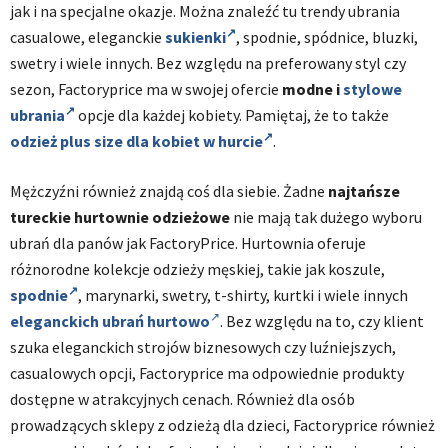
jak i na specjalne okazje. Można znaleźć tu trendy ubrania
casualowe, eleganckie
sukienki
, spodnie, spódnice, bluzki,
swetry i wiele innych. Bez względu na preferowany styl czy
sezon, Factoryprice ma w swojej ofercie
modne i
stylowe
ubrania
opcje dla każdej kobiety. Pamiętaj, że to także
odzież plus size dla kobiet w hurcie
.
Mężczyźni również znajdą coś dla siebie. Żadne
najtańsze
tureckie hurtownie odzieżowe
nie mają tak dużego wyboru
ubrań dla panów jak FactoryPrice. Hurtownia oferuje
różnorodne kolekcje odzieży męskiej, takie jak koszule,
spodnie
, marynarki, swetry, t-shirty, kurtki i wiele innych
eleganckich ubrań hurtowo
. Bez względu na to, czy klient
szuka eleganckich strojów biznesowych czy luźniejszych,
casualowych opcji, Factoryprice ma odpowiednie produkty
dostępne w atrakcyjnych cenach. Również dla osób
prowadzących sklepy z odzieżą dla dzieci, Factoryprice również