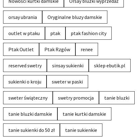
Nowości kurtki damskie
Orsay bluzki wyprzedaż
orsay ubrania
Oryginalne bluzy damskie
outlet w ptaku
ptak
ptak fashion city
Ptak Outlet
Ptak Rzgów
renee
reserved swetry
sinsay sukienki
sklep ebutik.pl
sukienki o kroju
sweter w paski
sweter świąteczny
swetry promocja
tanie bluzki
tanie bluzki damskie
tanie kurtki damskie
tanie sukienki do 50 zł
tanie sukienkie