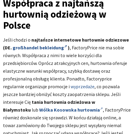
Współpraca z najtańszą
hurtownią odzieżową w
Polsce
Jeśli chodzi o
najtańsze internetowe hurtownie odziezowe
(DE.
großhandel bekleidung
)
, FactoryPrice nie ma sobie
równych. Współpraca z nimi to wiele korzyści dla
przedsiębiorców. Oprócz atrakcyjnych cen, hurtownia oferuje
elastyczne warunki współpracy, szybką dostawę oraz
profesjonalną obsługę klienta. Ponadto, Factoryprice
regularnie organizuje promocje i
wyprzedaże
, co pozwala
jeszcze bardziej obniżyć koszty zaopatrzenia sklepu. Jeśli
interesuje Cię
tania hurtownia odzieżowa w
Białymstoku
lub
Wólka Kosowska hurtownia
, FactoryPrice
również doskonale się sprawdzi. W końcu działają online, a
towar zamówiony do Twojego sklepu jest wysyłany niemal
natychmiast. Jak rozpocząć udaną współpracę? Jeśli jesteś