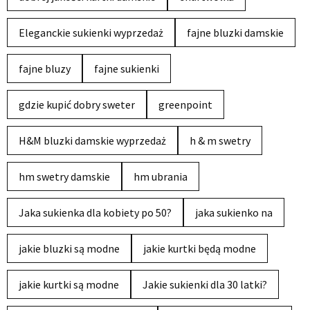
Eleganckie sukienki wyprzedaż
fajne bluzki damskie
fajne bluzy
fajne sukienki
gdzie kupić dobry sweter
greenpoint
H&M bluzki damskie wyprzedaż
h & m swetry
hm swetry damskie
hm ubrania
Jaka sukienka dla kobiety po 50?
jaka sukienko na
jakie bluzki są modne
jakie kurtki będą modne
jakie kurtki są modne
Jakie sukienki dla 30 latki?