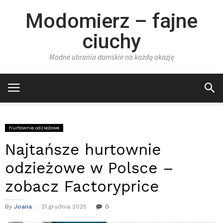
Modomierz – fajne
ciuchy
Modne ubrania damskie na każdą okazję
hurtownie odzieżowe
Najtańsze hurtownie
odzieżowe w Polsce –
zobacz Factoryprice
By
Joana
21 grudnia 2025
0