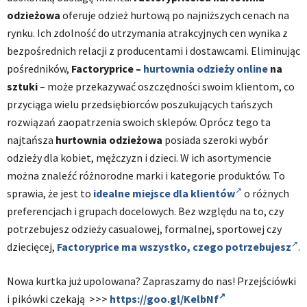
odzieżowa
oferuje odzież hurtową po najniższych cenach na
rynku. Ich zdolność do utrzymania atrakcyjnych cen wynika z
bezpośrednich relacji z producentami i dostawcami. Eliminując
pośredników,
Factoryprice –
hurtownia odzieży online
na
sztuki
– może przekazywać oszczędności swoim klientom, co
przyciąga wielu przedsiębiorców poszukujących tańszych
rozwiązań zaopatrzenia swoich sklepów. Oprócz tego ta
najtańsza
hurtownia odzieżowa
posiada szeroki wybór
odzieży dla kobiet, mężczyzn i dzieci. W ich asortymencie
można znaleźć różnorodne marki i kategorie produktów. To
sprawia, że jest to
idealne miejsce dla klientów
o różnych
preferencjach i grupach docelowych. Bez względu na to, czy
potrzebujesz odzieży casualowej, formalnej, sportowej czy
dziecięcej,
Factoryprice ma wszystko, czego potrzebujesz
.
Nowa kurtka już upolowana? Zapraszamy do nas! Przejściówki
i pikówki czekają >>>
https://goo.gl/KelbNf