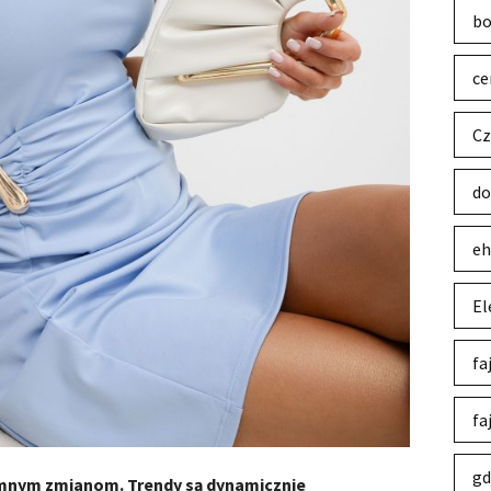
bo
ce
Cz
do
eh
El
fa
fa
gd
mnym zmianom. Trendy są dynamicznie