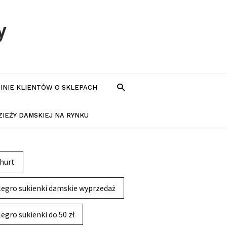
y
PINIE KLIENTÓW O SKLEPACH
IEŻY DAMSKIEJ NA RYNKU
hurt
legro sukienki damskie wyprzedaż
legro sukienki do 50 zł