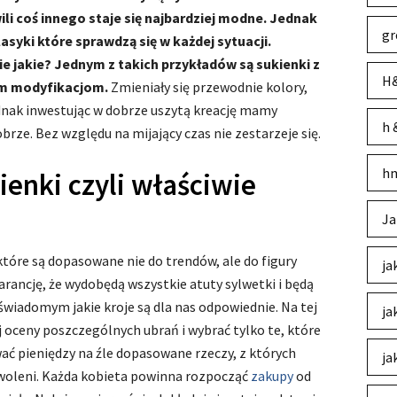
li coś innego staje się najbardziej modne. Jednak
gr
syki które sprawdzą się w każdej sytuacji.
wie jakie? Jednym z takich przykładów są sukienki z
H&
nym modyfikacjom.
Zmieniały się przewodnie kolory,
dnak inwestując w dobrze uszytą kreację mamy
h 
rze. Bez względu na mijający czas nie zestarzeje się.
hm
ienki czyli właściwie
Ja
które są dopasowane nie do trendów, ale do figury
ja
rancję, że wydobędą wszystkie atuty sylwetki i będą
 świadomym jakie kroje są dla nas odpowiednie. Na tej
ja
oceny poszczególnych ubrań i wybrać tylko te, które
ać pieniędzy na źle dopasowane rzeczy, z których
ja
woleni. Każda kobieta powinna rozpocząć
zakupy
od