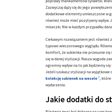
poprawy mankamentów sylwetki. Wiele
Zazwyczaj dąży się do jego powiększenia
dodatkowe elementy umieszczone w gór
również może mieć pozytywny wpływ. J
miseczki. Nie w każdym przypadku dana
Ciekawym rozwiązaniem jest również zas
typowo wieczorowego wyglądu. Równoc
komfort, że sukienka nie przesunie się 
się w danej stylizacji. Nasza wygoda 
ogromny wpływ na to jak będziemy się 
Jeżeli szukasz stylizacji na wyjątkowe
kolekcję sukienek na wesele
, które
wydarzenia.
Jakie dodatki do st
Biżuteria musi być dobrana na sam koni