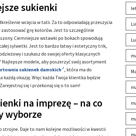
ejsze sukienki
le
reślenie wcięcia w talii. Za to odpowiadają przeszycia
Li
zastosować grę kolorów. Jest to szczególnie
ększony. Ciemniejsze wstawki po bokach spowodują
Lu
łej sylwetki. Jest to bardzo łatwy i estetyczny trik,
odzieżowy i szukasz do swojej oferty klasycznych
ma
? Najlepsze modele, aby poszerzyć swój asortyment
urtownia sukienek damskich
, która ma do
Ma
a każdą okazję. Więc każda Twoja klientka będzie
arejestruj się i przekonaj się o to sam!
ma
ienki na imprezę – na co
ma
y wyborze
ma
 strojne. Daje to nam kolejne możliwości w kwestii
ma