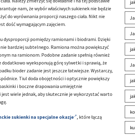
ała. Należy zmierzyć się dokładnie i na tej podstawie
ja
arantuje nam, że wybór właściwych sukienek nie będzie
ążyć do wyrównania proporcji naszego ciała. Nikt nie
Ja
i jest dość wymagającym zajęciem.
Ja
 dysproporcji pomiędzy ramionami i biodrami. Dzięki
żenie bardziej subtelnego. Ramiona można powiększyć
ja
zonym na ramionom. Podobne zadanie spełnią również
e dodatkowo wyeksponują górę sylwetki i sprawią, że
Ja
ypadku bioder zadanie jest jeszcze łatwiejsze. Wystarczy,
ódnice. Tiul doda obojętności i optycznie powiększy
ja
 baskinki i boczne drapowania umiejętnie
jest wiele jednak, aby skutecznie je wykorzystać warto
ja
agę.
ko
ckie sukienki na specjalne okazje
, które łączą
ku