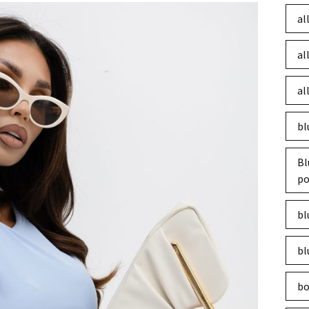
al
al
al
bl
Bl
po
bl
bl
bo