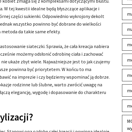
 kobiet zmaga się z kompleksami dotyczącymi biustu.
. W tej kwestii idealne będą błyszczące aplikacje i
ma
nej części sukienki. Odpowiednio wykrojony dekolt
ednak wszystko powinno być dobrane do wielkości
ma
 metoda da takie same efekty.
mo
tosowanie siateczki. Sprawia, że cała kreacja nabiera
ześnie możemy odsłonić odrobinę ciała i zachować
mo
i nie ukaże zbyt wiele. Najważniejsze jest to jak czujemy
zawsze powinna być priorytetem. W końcu to ma
mo
bawić na imprezie i czy będziemy wspominać ją dobrze.
 okazje rodzinne lub ślubne, warto zwrócić uwagę na
mo
 łączą elegancję, wygodę i dopasowanie do charakteru
mo
ylizacji?
MO
wy
ec. Stanowi ona ozdobę całej kreacji i powinna idealnie