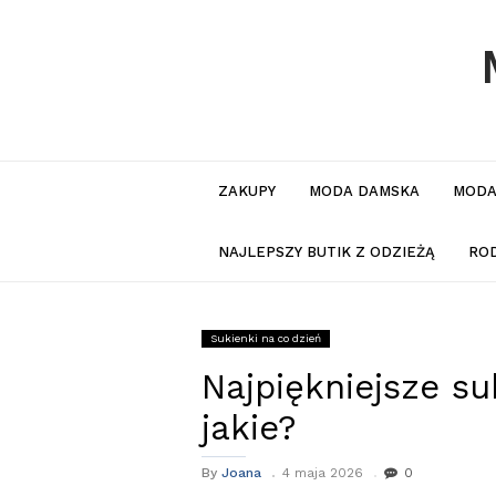
ZAKUPY
MODA DAMSKA
MODA
NAJLEPSZY BUTIK Z ODZIEŻĄ
RO
Sukienki na co dzień
Najpiękniejsze su
jakie?
By
Joana
4 maja 2026
0