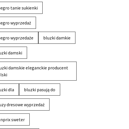
legro tanie sukienki
legro wyprzedaż
legro wyprzedaże
bluzki damkie
uzki damski
uzki damskie eleganckie producent
lski
uzki dla
bluzki pasują do
uzy dresowe wyprzedaż
nprix sweter