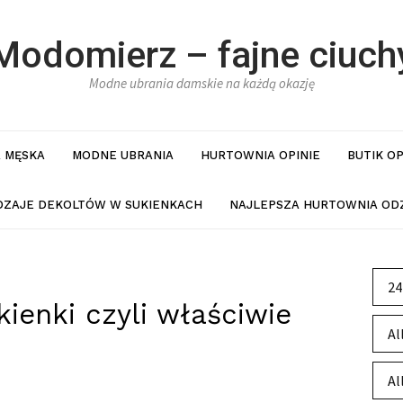
Modomierz – fajne ciuch
Modne ubrania damskie na każdą okazję
 MĘSKA
MODNE UBRANIA
HURTOWNIA OPINIE
BUTIK O
DZAJE DEKOLTÓW W SUKIENKACH
NAJLEPSZA HURTOWNIA ODZ
24
kienki czyli właściwie
Al
Al