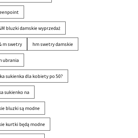
eenpoint
M bluzki damskie wyprzedaż
& m swetry
hm swetry damskie
 ubrania
ka sukienka dla kobiety po 50?
ka sukienko na
kie bluzki są modne
kie kurtki będą modne