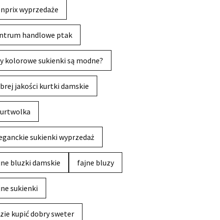
nprix wyprzedaże
ntrum handlowe ptak
y kolorowe sukienki są modne?
brej jakości kurtki damskie
urtwolka
eganckie sukienki wyprzedaż
jne bluzki damskie
fajne bluzy
jne sukienki
zie kupić dobry sweter