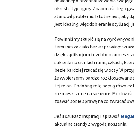
dokładnego przeanalizowania swojego ci
określić typ figury. Znajomość tego gw
stanowił problemu. Istotne jest, aby d
jest idealny, więc dobieranie stylizacj
Powinniśmy skupić się na wyrównywaniu
temu nasze ciało bezie sprawiało wra
dzięki aplikacjom i ozdobom umieszc
sukienki na cienkich ramiączkach, któr
bezie bardziej rzucać się w oczy. W prz
że wybierzemy bardzo rozkloszowane sp
tej rejon. Podobną rolę pełnią również
rozmieszczone na sukience. Możliwości 
zdawać sobie sprawę na co zwracać uw
Jeśli szukasz inspiracji, sprawdź
elegan
aktualne trendy z wygodą noszenia.