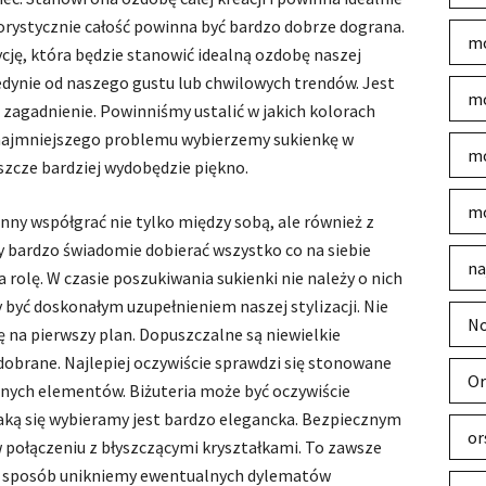
lorystycznie całość powinna być bardzo dobrze dograna.
mo
ję, która będzie stanowić idealną ozdobę naszej
jedynie od naszego gustu lub chwilowych trendów. Jest
mo
e zagadnienie. Powinniśmy ustalić w jakich kolorach
 najmniejszego problemu wybierzemy sukienkę w
mo
eszcze bardziej wydobędzie piękno.
mo
nny współgrać nie tylko między sobą, ale również z
 bardzo świadomie dobierać wszystko co na siebie
na
olę. W czasie poszukiwania sukienki nie należy o nich
być doskonałym uzupełnieniem naszej stylizacji. Nie
No
ię na pierwszy plan. Dopuszczalne są niewielkie
dobrane. Najlepiej oczywiście sprawdzi się stonowane
Or
innych elementów. Biżuteria może być oczywiście
 jaką się wybieramy jest bardzo elegancka. Bezpiecznym
or
 połączeniu z błyszczącymi kryształkami. To zawsze
n sposób unikniemy ewentualnych dylematów