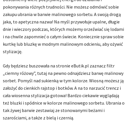
pokonywania różnych trudności. Nie możesz odmówić sobie
zakupu ubrania w barwie malinowego sorbetu. A swoją drogą
jaka, to apetyczna nazwa! Na myśl przywołuje upalne, długie
dnie i wieczory podczas, których możemy orzeźwiać się lodami
i na chwile zapomnieć o całym świecie. Koniecznie spraw sobie
kurtkę lub bluzkę w modnym malinowym odcieniu, aby ożywić
stylizację.
Gdy będziesz buszowała na stronie eButik.pl zaznacz filtr
„ciemny różowy”, tutaj na pewno odnajdziesz barwę malinowy
sorbet. Pomyśl nad sukienką w tym kolorze. Wiosną możesz ją
założyć do cienkich rajstop i botków. A na to narzucić trencz i
cała wiosenna stylizacja gotowa! Bardzo ciekawie wyglądają
też bluzki i spódnice w kolorze malinowego sorbetu. Ubrania o
tak żywej barwie zestawiaj ze stonowanymi beżami i
szarościami, a także z bielą i czernią.