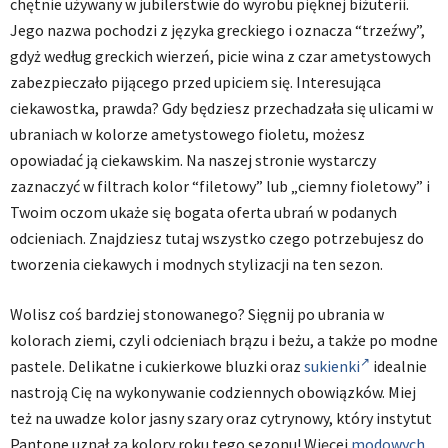
chętnie używany w jubilerstwie do wyrobu pięknej biżuterii.
Jego nazwa pochodzi z języka greckiego i oznacza “trzeźwy”,
gdyż według greckich wierzeń, picie wina z czar ametystowych
zabezpieczało pijącego przed upiciem się. Interesująca
ciekawostka, prawda? Gdy będziesz przechadzała się ulicami w
ubraniach w kolorze ametystowego fioletu, możesz
opowiadać ją ciekawskim. Na naszej stronie wystarczy
zaznaczyć w filtrach kolor “filetowy” lub „ciemny fioletowy” i
Twoim oczom ukaże się bogata oferta ubrań w podanych
odcieniach. Znajdziesz tutaj wszystko czego potrzebujesz do
tworzenia ciekawych i modnych stylizacji na ten sezon.
Wolisz coś bardziej stonowanego? Sięgnij po ubrania w
kolorach ziemi, czyli odcieniach brązu i beżu, a także po modne
pastele. Delikatne i cukierkowe bluzki oraz
sukienki
idealnie
nastroją Cię na wykonywanie codziennych obowiązków. Miej
też na uwadze kolor jasny szary oraz cytrynowy, który instytut
Pantone uznał za kolory roku tego sezonu! Więcej
modowych