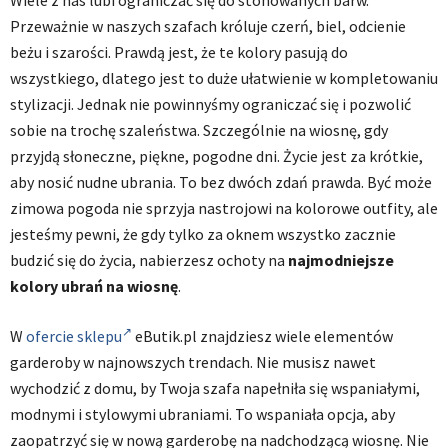
Przeważnie w naszych szafach króluje czerń, biel, odcienie
beżu i szarości. Prawdą jest, że te kolory pasują do
wszystkiego, dlatego jest to duże ułatwienie w kompletowaniu
stylizacji. Jednak nie powinnyśmy ograniczać się i pozwolić
sobie na trochę szaleństwa. Szczególnie na wiosnę, gdy
przyjdą słoneczne, piękne, pogodne dni. Życie jest za krótkie,
aby nosić nudne ubrania. To bez dwóch zdań prawda. Być może
zimowa pogoda nie sprzyja nastrojowi na kolorowe outfity, ale
jesteśmy pewni, że gdy tylko za oknem wszystko zacznie
budzić się do życia, nabierzesz ochoty na
najmodniejsze
kolory ubrań na wiosnę
.
W
ofercie sklepu
eButik.pl znajdziesz wiele elementów
garderoby w najnowszych trendach. Nie musisz nawet
wychodzić z domu, by Twoja szafa napełniła się wspaniałymi,
modnymi i stylowymi ubraniami. To wspaniała opcja, aby
zaopatrzyć się w nową garderobę na nadchodzącą wiosnę. Nie