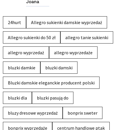
Joana
24hurt
Allegro sukienki damskie wyprzedaż
Allegro sukienki do 50 zł
allegro tanie sukienki
allegro wyprzedaż
allegro wyprzedaże
bluzki damkie
bluzki damski
Bluzki damskie eleganckie producent polski
bluzki dla
bluzki pasują do
bluzy dresowe wyprzedaż
bonprix sweter
bonprix wyprzedaże
centrum handlowe ptak