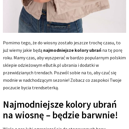
Pomimo tego, że do wiosny zostało jeszcze trochę czasu, to
już wiemy jakie będą
najmodniejsze kolory ubrań
na tę porę
roku. Mamy czas, aby wyszperać w bardzo popularnym polskim
sklepie odzieżowym eButik.pl ubrania i dodatki w
przewidzianych trendach. Pozwól sobie na to, aby czuć się
modnie w nadchodzącym sezonie! Zobacz co zaspokoi Twoje
poczucie bycia trendseterką.
Najmodniejsze kolory ubrań
na wiosnę – będzie barwnie!
Wiele z nas lubi ograniczać się do stonowanych barw.