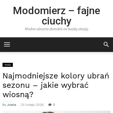
Modomierz – fajne
ciuchy
Modne ubrania damskie na każdą okazję
Moda
Najmodniejsze kolory ubrań
sezonu – jakie wybrać
wiosną?
By
Joana
23 lutego 2026
0