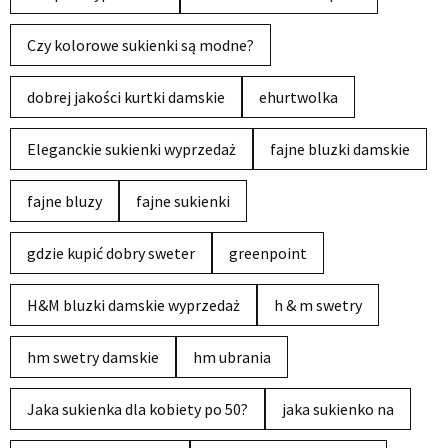
Czy kolorowe sukienki są modne?
dobrej jakości kurtki damskie
ehurtwolka
Eleganckie sukienki wyprzedaż
fajne bluzki damskie
fajne bluzy
fajne sukienki
gdzie kupić dobry sweter
greenpoint
H&M bluzki damskie wyprzedaż
h & m swetry
hm swetry damskie
hm ubrania
Jaka sukienka dla kobiety po 50?
jaka sukienko na