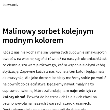
barwami.
Malinowy sorbet kolejnym
modnym kolorem
Któż z nas nie kocha malin? Barwa tych cudownie smakujących
owoców na wiosnę zagości również na naszych ubraniach! Jest
to ciemniejsza wersja różowego, która wspaniale ożywi każdą
stylizację. Zapewne każda z nas kochała ten kolor będąc małą
dziewczynką. Ale jako dorosłe kobiety możemy sobie pozwolić
na powrót do dzieciństwa. Będziemy nawet miały na to
usprawiedliwienie, które zafundują nam
najmodniejsze
kolory ubrań
. Powrót do beztroskich i sielskich chwil na
pewno wywoła na naszych twarzach szeroki uśmiech.
Dostaniemy wiele pozytywnej energii do działania i