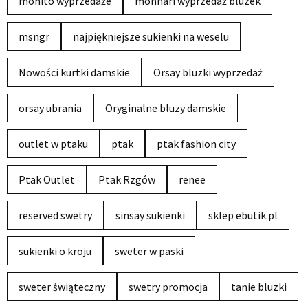
mohito wyprzedaże
monnari wyprzedaż bluzek
msngr
najpiękniejsze sukienki na weselu
Nowości kurtki damskie
Orsay bluzki wyprzedaż
orsay ubrania
Oryginalne bluzy damskie
outlet w ptaku
ptak
ptak fashion city
Ptak Outlet
Ptak Rzgów
renee
reserved swetry
sinsay sukienki
sklep ebutik.pl
sukienki o kroju
sweter w paski
sweter świąteczny
swetry promocja
tanie bluzki