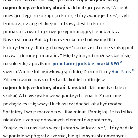
najmodniejsze kolory ubrań
nadchodzącej wiosny! W ciepłe
miesiące tego roku zagości kolor, który zwany jest
rust
, czyli
tłumacząc z angielskiego – rdzawy. Jest to kolor
pomarańczowo-brązowy, przypominający tlenek żelaza.
Nasza strona eButik.pl ma szeroko rozbudowany filtr
kolorystyczny, dlatego barwy
rust
na naszej stronie szukaj pod
nazwą „ciemny pomarańcz”. Między innymi możesz skusić się
na sukienkę z guzikami
popularnej polskiej marki BFG
,
sweter Winnie lub ołówkową spódnicę Dorren firmy
Rue Paris
.
Zdecydowanie nasza oferta dla kobiet obfituje w
najmodniejsze kolory ubrań damskich
. Nie musisz daleko
szukać. A to wszystko we wspaniałych cenach. Z nami nie
pozbędziesz się wszystkich oszczędności, aby być modną.
Spełnimy Twoje marzenia w kilka minut. Pamiętaj, że to tylko
niektóre z zaproponowanych elementów garderoby.
Znajdziesz u nas dużo więcej ubrań w kolorze
rust
, który będzie
wspaniale współgrał z czernią, bielą i innymi stonowanymi