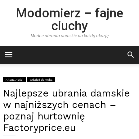
Modomierz – fajne
ciuchy
Modne ubrania damskie na każdą okazję
Aktualności
Odzież damska
Najlepsze ubrania damskie
w najniższych cenach –
poznaj hurtownię
Factoryprice.eu