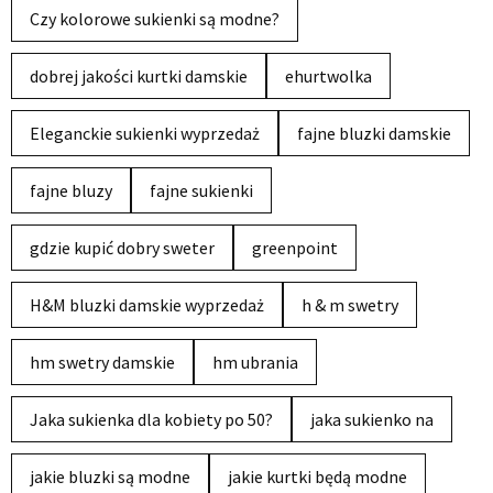
Czy kolorowe sukienki są modne?
dobrej jakości kurtki damskie
ehurtwolka
Eleganckie sukienki wyprzedaż
fajne bluzki damskie
fajne bluzy
fajne sukienki
gdzie kupić dobry sweter
greenpoint
H&M bluzki damskie wyprzedaż
h & m swetry
hm swetry damskie
hm ubrania
Jaka sukienka dla kobiety po 50?
jaka sukienko na
jakie bluzki są modne
jakie kurtki będą modne