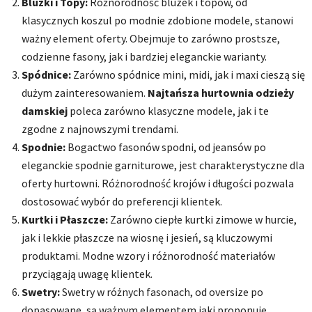
Bluzki i Topy:
Różnorodność bluzek i topów, od
klasycznych koszul po modnie zdobione modele, stanowi
ważny element oferty. Obejmuje to zarówno prostsze,
codzienne fasony, jak i bardziej eleganckie warianty.
Spódnice:
Zarówno spódnice mini, midi, jak i maxi cieszą się
dużym zainteresowaniem.
Najtańsza
hurtownia odzieży
damskiej
poleca zarówno klasyczne modele, jak i te
zgodne z najnowszymi trendami.
Spodnie:
Bogactwo fasonów spodni, od jeansów po
eleganckie spodnie garniturowe, jest charakterystyczne dla
oferty hurtowni. Różnorodność krojów i długości pozwala
dostosować wybór do preferencji klientek.
Kurtki i Płaszcze:
Zarówno ciepłe kurtki zimowe w hurcie,
jak i lekkie płaszcze na wiosnę i jesień, są kluczowymi
produktami. Modne wzory i różnorodność materiałów
przyciągają uwagę klientek.
Swetry:
Swetry w różnych fasonach, od oversize po
dopasowane, są ważnym elementem jaki proponuje