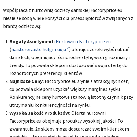
Współpraca z hurtownią odzieży damskiej Factoryprice.eu
niesie ze sobą wiele korzyści dla przedsiębiorców związanych z
branżą odzieżową:
Bogaty Asortyment:
Hurtownia Factoryprice.eu
(
naisterõivaste hulgimüüja
)
oferuje szeroki wybór ubrań
damskich, obejmujący różnorodne style, wzory, rozmiary i
trendy. To pozwala sklepom dostosować swoją ofertę do
różnorodnych preferencji klientów.
Najniższe Ceny:
Factoryprice.eu słynie z atrakcyjnych cen,
co pozwala sklepom uzyskać większy margines zysku.
Konkurencyjne ceny hurtowe stanowią istotny czynnik przy
utrzymaniu konkurencyjności na rynku.
Wysoka Jakość Produktów:
Oferta hurtowni
Factoryprice.eu obejmuje produkty wysokiej jakości. To
gwarantuje, że sklepy mogą dostarczać swoim klientkom
produkty, które spełniają oczekiwania pod względem