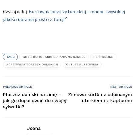
Czytaj dalej:
Hurtownia odzieży tureckiej – modne i wysokiej
jakości ubrania prosto z Turcji
TAGS
GDZIE KUPIĆ TANIO UBRANIA NA HANDEL
HURTONLINE
HURTOWNIA TOREBEK DAMSKICH
OUTLET HURTOWNIA
PREVIOUS ARTICLE
NEXT ARTICLE
Płaszcz damski na zimę –
Zimowa kurtka z odpinanym
jak go dopasować do swojej
futerkiem i z kapturem
sylwetki?
Joana