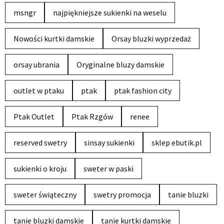
msngr
najpiękniejsze sukienki na weselu
Nowości kurtki damskie
Orsay bluzki wyprzedaż
orsay ubrania
Oryginalne bluzy damskie
outlet w ptaku
ptak
ptak fashion city
Ptak Outlet
Ptak Rzgów
renee
reserved swetry
sinsay sukienki
sklep ebutik.pl
sukienki o kroju
sweter w paski
sweter świąteczny
swetry promocja
tanie bluzki
tanie bluzki damskie
tanie kurtki damskie