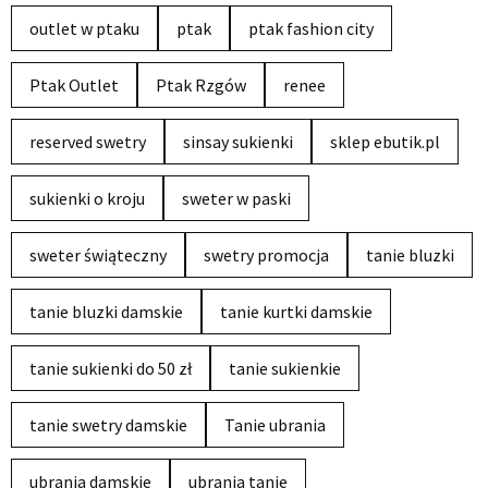
outlet w ptaku
ptak
ptak fashion city
Ptak Outlet
Ptak Rzgów
renee
reserved swetry
sinsay sukienki
sklep ebutik.pl
sukienki o kroju
sweter w paski
sweter świąteczny
swetry promocja
tanie bluzki
tanie bluzki damskie
tanie kurtki damskie
tanie sukienki do 50 zł
tanie sukienkie
tanie swetry damskie
Tanie ubrania
ubrania damskie
ubrania tanie