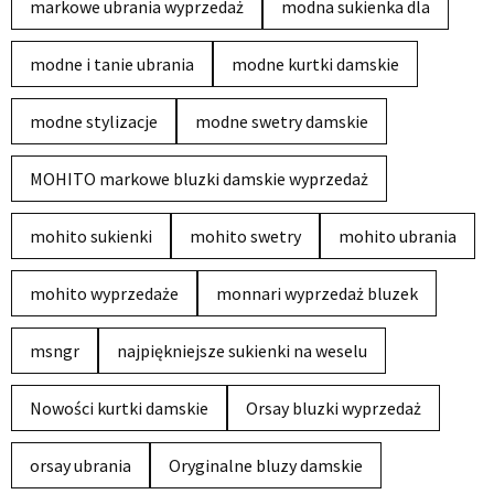
markowe ubrania wyprzedaż
modna sukienka dla
modne i tanie ubrania
modne kurtki damskie
modne stylizacje
modne swetry damskie
MOHITO markowe bluzki damskie wyprzedaż
mohito sukienki
mohito swetry
mohito ubrania
mohito wyprzedaże
monnari wyprzedaż bluzek
msngr
najpiękniejsze sukienki na weselu
Nowości kurtki damskie
Orsay bluzki wyprzedaż
orsay ubrania
Oryginalne bluzy damskie