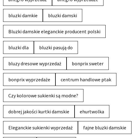
bluzki damkie
bluzki damski
Bluzki damskie eleganckie producent polski
bluzki dla
bluzki pasują do
bluzy dresowe wyprzedaż
bonprix sweter
bonprix wyprzedaże
centrum handlowe ptak
Czy kolorowe sukienki są modne?
dobrej jakości kurtki damskie
ehurtwolka
Eleganckie sukienki wyprzedaż
fajne bluzki damskie