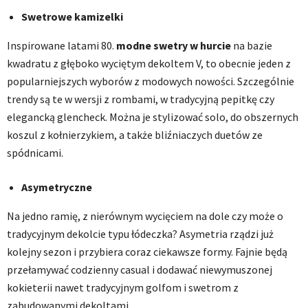
Swetrowe kamizelki
Inspirowane latami 80.
modne swetry w hurcie
na bazie
kwadratu z głęboko wyciętym dekoltem V, to obecnie jeden z
popularniejszych wyborów z modowych nowości. Szczególnie
trendy są te w wersji z rombami, w tradycyjną pepitkę czy
elegancką glencheck. Można je stylizować solo, do obszernych
koszul z kołnierzykiem, a także bliźniaczych duetów ze
spódnicami.
Asymetryczne
Na jedno ramię, z nierównym wycięciem na dole czy może o
tradycyjnym dekolcie typu łódeczka? Asymetria rządzi już
kolejny sezon i przybiera coraz ciekawsze formy. Fajnie będą
przełamywać codzienny casual i dodawać niewymuszonej
kokieterii nawet tradycyjnym golfom i swetrom z
zabudowanymi dekoltami.