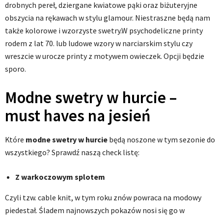
drobnych pereł, dziergane kwiatowe pąki oraz biżuteryjne
obszycia na rękawach w stylu glamour. Niestraszne będą nam
także kolorowe i wzorzyste swetry.W psychodeliczne printy
rodem z lat 70. lub ludowe wzory w narciarskim stylu czy
wreszcie w urocze printy z motywem owieczek. Opcji będzie
sporo.
Modne swetry w hurcie –
must haves na jesień
Które
modne swetry w hurcie
będą noszone w tym sezonie do
wszystkiego? Sprawdź naszą check listę:
Z warkoczowym splotem
Czyli tzw. cable knit, w tym roku znów powraca na modowy
piedestał. Śladem najnowszych pokazów nosi się go w