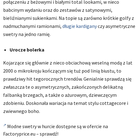
połączeniu z beżowymi i białymi total lookami, w nieco
babcinym wydaniu oraz do zestawów z satynowymi,
bieliźnianymi sukienkami. Na topie są zarówno krótkie golfy z
nadmuchanymi ramionami,
długie kardigany
czy asymetryczne
swetry
na jedno ramię.
Urocze bolerka
Kojarzące się głównie z nieco obciachową weselną modą z lat
2000 o mikrokroju kończącym się tuż pod linią biustu, to
prawdziwy hit tegorocznych trendów. Genialnie sprawdzą się
zwłaszcza te o asymetrycznych, zakończonych delikatną
falbanką brzegach, a także o ażurowym, dziewczęcym
zdobieniu. Doskonała wariacja na temat stylu cottagecore i
zwiewnego boho.
Modne swetry w hurcie dostępne są w ofercie na
Factoryprice.eu – sprawdź!