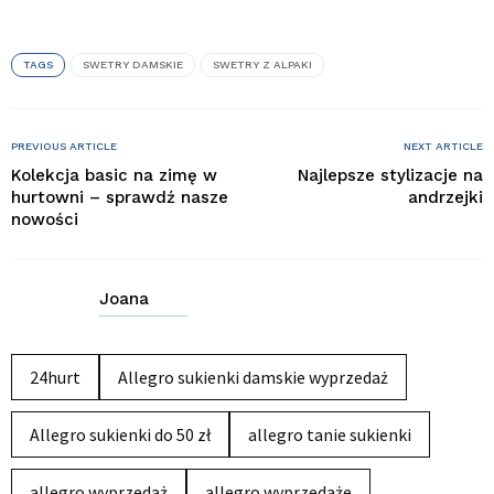
TAGS
SWETRY DAMSKIE
SWETRY Z ALPAKI
PREVIOUS ARTICLE
NEXT ARTICLE
Kolekcja basic na zimę w
Najlepsze stylizacje na
hurtowni – sprawdź nasze
andrzejki
nowości
Joana
24hurt
Allegro sukienki damskie wyprzedaż
Allegro sukienki do 50 zł
allegro tanie sukienki
allegro wyprzedaż
allegro wyprzedaże