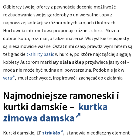
Odbiorcy twojej oferty z pewnością docenią możliwość
rozbudowania swojej garderoby o uniwersalne topy z
najnowszej kolekcji w różnorodnych krojach i kolorach.
Hurtownia internetowa proponuje różne t shirts. Można
dobrać kolor, rozmiar, a także materiał. Wszystkie te aspekty
są niesamowicie ważne. Ostatnimi czasy prawdziwym hitem są
też gładkie
t-shirty basic
w hurcie, po które najczęściej sięgają
kobiety. Autorom marki
By olala sklep
przyświeca jasny cel –
moda nie może być nudna ani powtarzalna. Podobnie jak w
vera
, musi zachwycać, inspirować i zachęcać do działania.
Najmodniejsze ramoneski i
kurtki damskie –
kurtka
zimowa damska
Kurtki damskie,
LT
striukės
,
stanowią nieodłączny element