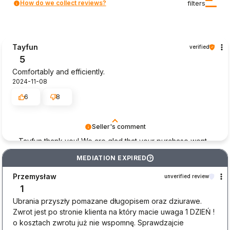
How do we collect reviews?
filters
Tayfun
verified
5
Comfortably and efficiently.
2024-11-08
6
8
Seller's comment
Tayfun thank you! We are glad that your purchase went
smoothly and that we can provide good service to such
MEDIATION EXPIRED
?
great customers. Thank you again!
Przemysław
unverified review
1
Ubrania przyszły pomazane długopisem oraz dziurawe.
Zwrot jest po stronie klienta na który macie uwaga 1 DZIEŃ !
o kosztach zwrotu już nie wspomnę. Sprawdzajcie