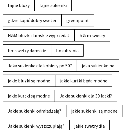
fajne bluzy
fajne sukienki
gdzie kupić dobry sweter
greenpoint
H&M bluzki damskie wyprzedaż
h & m swetry
hm swetry damskie
hm ubrania
Jaka sukienka dla kobiety po 50?
jaka sukienko na
jakie bluzki są modne
jakie kurtki będą modne
jakie kurtki są modne
Jakie sukienki dla 30 latki?
Jakie sukienki odmładzają?
jakie sukienki są modne
Jakie sukienki wyszczuplają?
jakie swetry dla