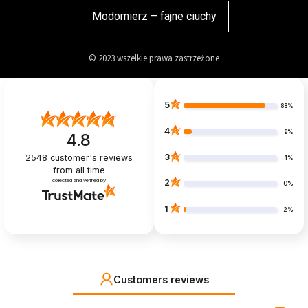
Modomierz – fajne ciuchy
© 2023 wszelkie prawa zastrzeżone
5
88%
4
9%
4.8
3
2548
customer's reviews
1%
from all time
collected and verified by
2
0%
1
2%
Customers reviews