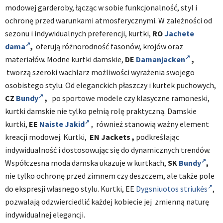
modowej garderoby, łącząc w sobie funkcjonalność, styl i
ochronę przed warunkami atmosferycznymi. W zależności od
sezonu i indywidualnych preferencji, kurtki,
RO
Jachete
dama
,
oferują różnorodność fasonów, krojów oraz
materiałów. Modne kurtki damskie,
DE
Damanjacken
,
tworzą szeroki wachlarz możliwości wyrażenia swojego
osobistego stylu. Od eleganckich płaszczy i kurtek puchowych,
CZ
Bundy
,
po sportowe modele czy klasyczne ramoneski,
kurtki damskie nie tylko pełnią rolę praktyczną. Damskie
kurtki,
EE
Naiste Jakid
, również stanowią ważny element
kreacji modowej. Kurtki,
EN
Jackets
,
podkreślając
indywidualność i dostosowując się do dynamicznych trendów.
Współczesna moda damska ukazuje w kurtkach,
SK
Bundy
,
nie tylko ochronę przed zimnem czy deszczem, ale także pole
do ekspresji własnego stylu. Kurtki, EE
Dygsniuotos striukės
,
pozwalają odzwierciedlić każdej kobiecie jej zmienną naturę
indywidualnej elegancji.