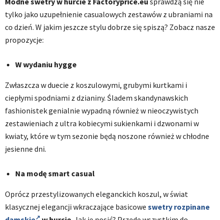
Modne swetry w hurcie z Factoryprice.eu
sprawdzą się nie
tylko jako uzupełnienie casualowych zestawów z ubraniami na
co dzień. W jakim jeszcze stylu dobrze się spiszą? Zobacz nasze
propozycje:
W wydaniu hygge
Zwłaszcza w duecie z koszulowymi, grubymi kurtkami i
ciepłymi spodniami z dzianiny. Śladem skandynawskich
fashionistek genialnie wypadną również w nieoczywistych
zestawieniach z ultra kobiecymi sukienkami i dzwonami w
kwiaty, które w tym sezonie będą noszone również w chłodne
jesienne dni.
Na modę smart casual
Oprócz przestylizowanych eleganckich koszul, w świat
klasycznej elegancji wkraczające basicowe
swetry rozpinane
damskie
w hurcie
. Jak je nosić? Przede wszystkim do