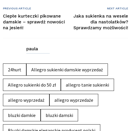
PREVIOUS ARTICLE
NEXT ARTICLE
Ciepłe kurteczki pikowane
Jaka sukienka na wesele
damskie – sprawdź nowości
dla nastolatków?
na jesień!
Sprawdzamy możliwości!
paula
24hurt
Allegro sukienki damskie wyprzedaż
Allegro sukienki do 50 zł
allegro tanie sukienki
allegro wyprzedaż
allegro wyprzedaże
bluzki damkie
bluzki damski
Bluzki damskie eleganckie producent polski