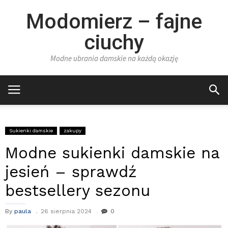
Modomierz – fajne
ciuchy
Modne ubrania damskie na każdą okazję
Sukienki damskie
zakupy
Modne sukienki damskie na
jesień – sprawdź
bestsellery sezonu
By
paula
26 sierpnia 2024
0