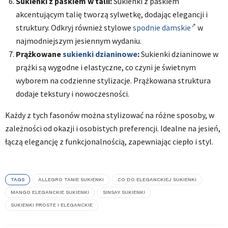
Sukienki z paskiem w talii:
Sukienki z paskiem
akcentującym talię tworzą sylwetkę, dodając elegancji i
struktury. Odkryj również stylowe
spodnie damskie
w
najmodniejszym jesiennym wydaniu.
Prążkowane
sukienki dzianinowe
:
Sukienki dzianinowe w
prążki są wygodne i elastyczne, co czyni je świetnym
wyborem na codzienne stylizacje. Prążkowana struktura
dodaje tekstury i nowoczesności.
Każdy z tych fasonów można stylizować na różne sposoby, w
zależności od okazji i osobistych preferencji. Idealne na jesień,
łączą elegancję z funkcjonalnością, zapewniając ciepło i styl.
TAGS
ALLEGRO TANIE SUKIENKI
CO DO ELEGANCKIEJ SUKIENKI
MANGO ELEGANCKIE SUKIENKI
SINSAY SUKIENKI
SUKIENKI PROSTE I ELEGANCKIE