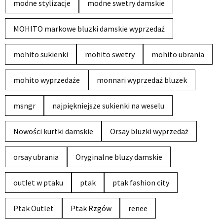
modne stylizacje
modne swetry damskie
MOHITO markowe bluzki damskie wyprzedaż
mohito sukienki
mohito swetry
mohito ubrania
mohito wyprzedaże
monnari wyprzedaż bluzek
msngr
najpiękniejsze sukienki na weselu
Nowości kurtki damskie
Orsay bluzki wyprzedaż
orsay ubrania
Oryginalne bluzy damskie
outlet w ptaku
ptak
ptak fashion city
Ptak Outlet
Ptak Rzgów
renee