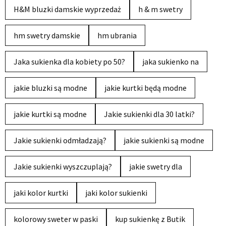
H&M bluzki damskie wyprzedaż
h & m swetry
hm swetry damskie
hm ubrania
Jaka sukienka dla kobiety po 50?
jaka sukienko na
jakie bluzki są modne
jakie kurtki będą modne
jakie kurtki są modne
Jakie sukienki dla 30 latki?
Jakie sukienki odmładzają?
jakie sukienki są modne
Jakie sukienki wyszczuplają?
jakie swetry dla
jaki kolor kurtki
jaki kolor sukienki
kolorowy sweter w paski
kup sukienkę z Butik