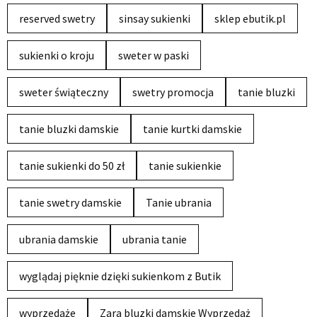
reserved swetry
sinsay sukienki
sklep ebutik.pl
sukienki o kroju
sweter w paski
sweter świąteczny
swetry promocja
tanie bluzki
tanie bluzki damskie
tanie kurtki damskie
tanie sukienki do 50 zł
tanie sukienkie
tanie swetry damskie
Tanie ubrania
ubrania damskie
ubrania tanie
wyglądaj pięknie dzięki sukienkom z Butik
wyprzedaże
Zara bluzki damskie Wyprzedaż