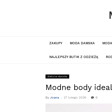
ZAKUPY
MODA DAMSKA
MODA
NAJLEPSZY BUTIK Z ODZIEŻĄ
RO
Bielizna damska
Modne body ideal
By
Joana
27 lutego 2026
0