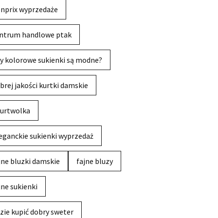
nprix wyprzedaże
ntrum handlowe ptak
y kolorowe sukienki są modne?
brej jakości kurtki damskie
urtwolka
eganckie sukienki wyprzedaż
jne bluzki damskie
fajne bluzy
jne sukienki
zie kupić dobry sweter