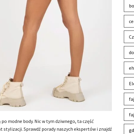
bo
ce
Cz
do
eh
El
fa
fa
ją po modne body. Nic w tym dziwnego, ta część
 stylizacji. Sprawdź porady naszych ekspertów i znajdź
gd