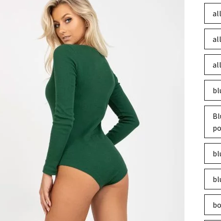
al
al
al
bl
Bl
po
bl
bl
bo