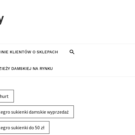
y
PINIE KLIENTÓW O SKLEPACH
IEŻY DAMSKIEJ NA RYNKU
hurt
legro sukienki damskie wyprzedaż
legro sukienki do 50 zł