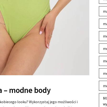
ma
ma
mo
mo
mo
mo
mo
a – modne body
MO
 kobiecego looku? Wykorzystaj jego możliwości i
wy