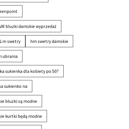
eenpoint
M bluzki damskie wyprzedaż
& m swetry
hm swetry damskie
 ubrania
ka sukienka dla kobiety po 50?
ka sukienko na
kie bluzki są modne
kie kurtki będą modne