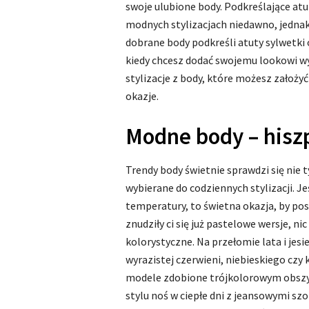
swoje ulubione body. Podkreślające atu
modnych stylizacjach niedawno, jednak
dobrane body podkreśli atuty sylwetki 
kiedy chcesz dodać swojemu lookowi w
stylizacje z body, które możesz założyć
okazje.
Modne body – hiszp
Trendy body świetnie sprawdzi się nie
wybierane do codziennych stylizacji. J
temperatury, to świetna okazja, by po
znudziły ci się już pastelowe wersje, ni
kolorystyczne. Na przełomie lata i jes
wyrazistej czerwieni, niebieskiego czy
modele zdobione trójkolorowym obszy
stylu noś w ciepłe dni z jeansowymi szo