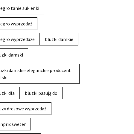
legro tanie sukienki
legro wyprzedaż
legro wyprzedaże
bluzki damkie
uzki damski
uzki damskie eleganckie producent
lski
uzki dla
bluzki pasują do
uzy dresowe wyprzedaż
nprix sweter