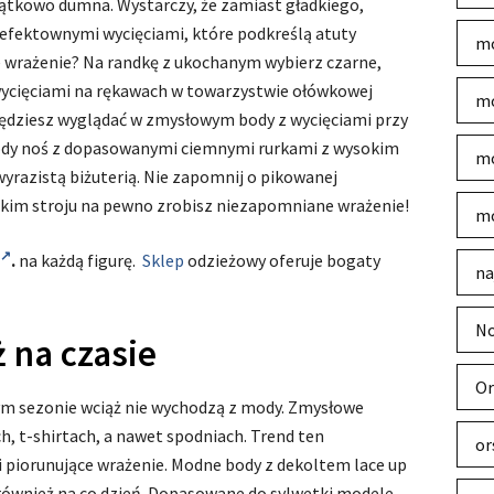
yjątkowo dumna. Wystarczy, że zamiast gładkiego,
efektownymi wycięciami, które podkreślą atuty
mo
e wrażenie? Na randkę z ukochanym wybierz czarne,
wycięciami na rękawach w towarzystwie ołówkowej
mo
będziesz wyglądać w zmysłowym body z wycięciami przy
ody noś z dopasowanymi ciemnymi rurkami z wysokim
mo
razistą biżuterią. Nie zapomnij o pikowanej
akim stroju na pewno zrobisz niezapomniane wrażenie!
mo
.
na każdą figurę.
Sklep
odzieżowy oferuje bogaty
na
No
 na czasie
Or
ym sezonie wciąż nie wychodzą z mody. Zmysłowe
h, t-shirtach, a nawet spodniach. Trend ten
or
i piorunujące wrażenie. Modne body z dekoltem lace up
 również na co dzień. Dopasowane do sylwetki modele