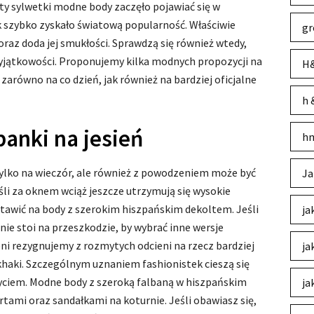
ty sylwetki modne body zaczęło pojawiać się w
 szybko zyskało światową popularność. Właściwie
gr
oraz doda jej smukłości. Sprawdzą się również wtedy,
yjątkowości. Proponujemy kilka modnych propozycji na
H&
 zarówno na co dzień, jak również na bardziej oficjalne
h 
anki na jesień
hm
 tylko na wieczór, ale również z powodzeniem może być
Ja
eśli za oknem wciąż jeszcze utrzymują się wysokie
stawić na body z szerokim hiszpańskim dekoltem. Jeśli
ja
c nie stoi na przeszkodzie, by wybrać inne wersje
ieni rezygnujemy z rozmytych odcieni na rzecz bardziej
ja
 khaki. Szczególnym uznaniem fashionistek cieszą się
ciem. Modne body z szeroką falbaną w hiszpańskim
ja
rtami oraz sandałkami na koturnie. Jeśli obawiasz się,