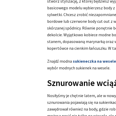
stwórz stylizację, z której będziesz w
basicowego modelu wybierzesz body z 
sylwetki. Chcesz zrobić niezapomnian
bordowe lub czerwone body cut out z 
skórzanej spódnicy. Równie ponętnie 
dekolcie. Wyjątkowo kobiece modne b
stanem, dopasowaną marynarką oraz wy
kopertówce na cienkim łańcuszku. W t
Znajdź modna
sukieneczka na wesele
wybór modnych sukienek na wesele.
Sznurowanie wciąż
Nosiłyśmy je chętnie latem, ale w now
sznurowania pojawiają się na sukienkac
zawędrował również na body, gdzie rob
możesz nosić nie tylko na wieczór, ale