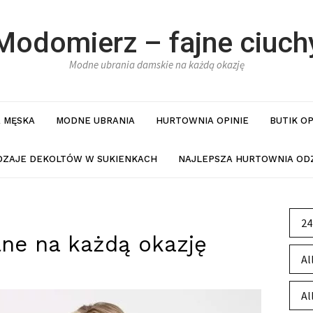
Modomierz – fajne ciuch
Modne ubrania damskie na każdą okazję
 MĘSKA
MODNE UBRANIA
HURTOWNIA OPINIE
BUTIK O
DZAJE DEKOLTÓW W SUKIENKACH
NAJLEPSZA HURTOWNIA ODZ
24
ne na każdą okazję
Al
Al