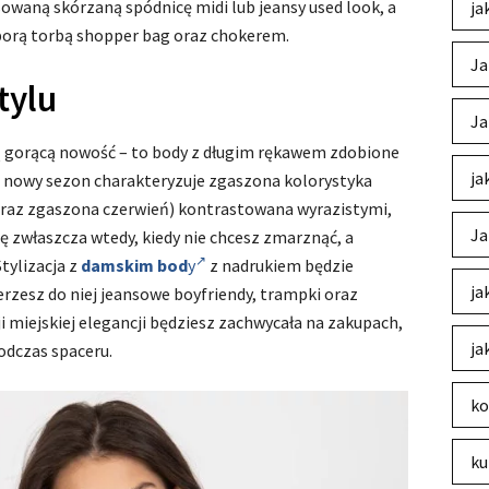
owaną skórzaną spódnicę midi lub jeansy used look, a
ja
porą torbą shopper bag oraz chokerem.
Ja
tylu
Ja
ą gorącą nowość – to body z długim rękawem zdobione
ja
a nowy sezon charakteryzuje zgaszona kolorystyka
 oraz zgaszona czerwień) kontrastowana wyrazistymi,
Ja
ę zwłaszcza wtedy, kiedy nie chcesz zmarznąć, a
Stylizacja z
damskim bod
y
z nadrukiem będzie
ja
erzesz do niej jeansowe boyfriendy, trampki oraz
i miejskiej elegancji będziesz zachwycała na zakupach,
ja
odczas spaceru.
ko
ku