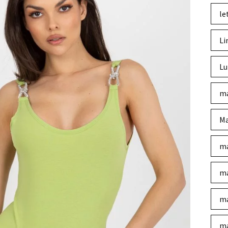
le
Li
Lu
ma
Ma
ma
ma
ma
ma