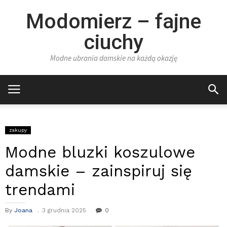
Modomierz – fajne
ciuchy
Modne ubrania damskie na każdą okazję
zakupy
Modne bluzki koszulowe
damskie – zainspiruj się
trendami
By
Joana
3 grudnia 2025
0