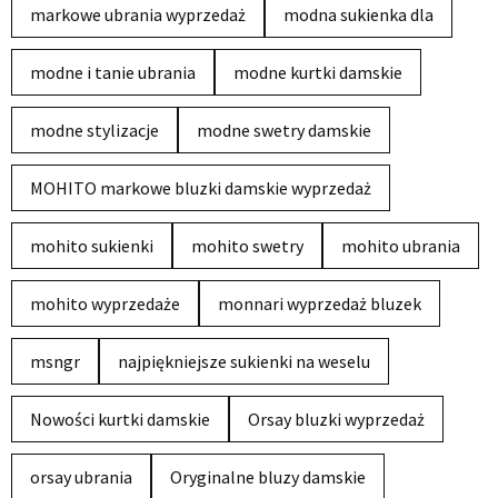
markowe ubrania wyprzedaż
modna sukienka dla
modne i tanie ubrania
modne kurtki damskie
modne stylizacje
modne swetry damskie
MOHITO markowe bluzki damskie wyprzedaż
mohito sukienki
mohito swetry
mohito ubrania
mohito wyprzedaże
monnari wyprzedaż bluzek
msngr
najpiękniejsze sukienki na weselu
Nowości kurtki damskie
Orsay bluzki wyprzedaż
orsay ubrania
Oryginalne bluzy damskie