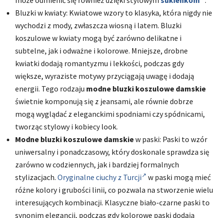
może odmienić się również dzięki stylowym
sukienkom
.
Bluzki w kwiaty: Kwiatowe wzory to klasyka, która nigdy nie
wychodzi z mody, zwłaszcza wiosną i latem. Bluzki
koszulowe w kwiaty mogą być zarówno delikatne i
subtelne, jak i odważne i kolorowe. Mniejsze, drobne
kwiatki dodają romantyzmu i lekkości, podczas gdy
większe, wyraziste motywy przyciągają uwagę i dodają
energii. Tego rodzaju
modne bluzki koszulowe damskie
świetnie komponują się z jeansami, ale równie dobrze
mogą wyglądać z eleganckimi spodniami czy spódnicami,
tworząc stylowy i kobiecy look.
Modne bluzki koszulowe damskie
w paski: Paski to wzór
uniwersalny i ponadczasowy, który doskonale sprawdza się
zarówno w codziennych, jak i bardziej formalnych
stylizacjach.
Oryginalne ciuchy z Turcji
w paski mogą mieć
różne kolory i grubości linii, co pozwala na stworzenie wielu
interesujących kombinacji. Klasyczne biało-czarne paski to
synonim elegancji, podczas gdy kolorowe paski dodają