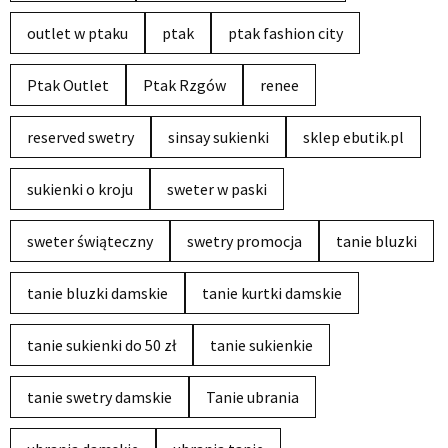
outlet w ptaku
ptak
ptak fashion city
Ptak Outlet
Ptak Rzgów
renee
reserved swetry
sinsay sukienki
sklep ebutik.pl
sukienki o kroju
sweter w paski
sweter świąteczny
swetry promocja
tanie bluzki
tanie bluzki damskie
tanie kurtki damskie
tanie sukienki do 50 zł
tanie sukienkie
tanie swetry damskie
Tanie ubrania