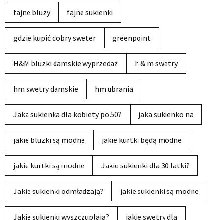
fajne bluzy
fajne sukienki
gdzie kupić dobry sweter
greenpoint
H&M bluzki damskie wyprzedaż
h & m swetry
hm swetry damskie
hm ubrania
Jaka sukienka dla kobiety po 50?
jaka sukienko na
jakie bluzki są modne
jakie kurtki będą modne
jakie kurtki są modne
Jakie sukienki dla 30 latki?
Jakie sukienki odmładzają?
jakie sukienki są modne
Jakie sukienki wyszczuplają?
jakie swetry dla