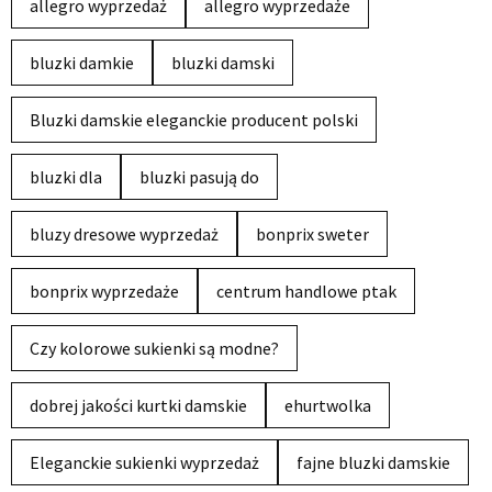
allegro wyprzedaż
allegro wyprzedaże
bluzki damkie
bluzki damski
Bluzki damskie eleganckie producent polski
bluzki dla
bluzki pasują do
bluzy dresowe wyprzedaż
bonprix sweter
bonprix wyprzedaże
centrum handlowe ptak
Czy kolorowe sukienki są modne?
dobrej jakości kurtki damskie
ehurtwolka
Eleganckie sukienki wyprzedaż
fajne bluzki damskie