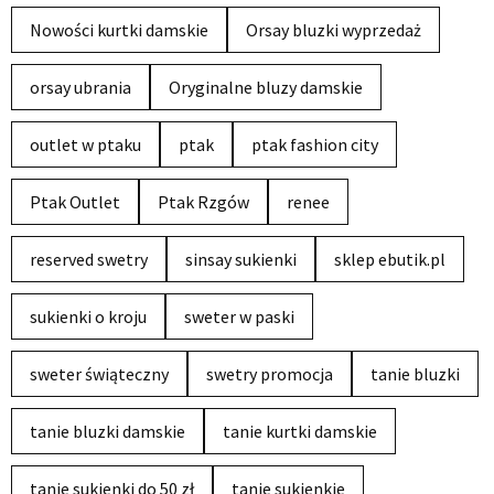
Nowości kurtki damskie
Orsay bluzki wyprzedaż
orsay ubrania
Oryginalne bluzy damskie
outlet w ptaku
ptak
ptak fashion city
Ptak Outlet
Ptak Rzgów
renee
reserved swetry
sinsay sukienki
sklep ebutik.pl
sukienki o kroju
sweter w paski
sweter świąteczny
swetry promocja
tanie bluzki
tanie bluzki damskie
tanie kurtki damskie
tanie sukienki do 50 zł
tanie sukienkie