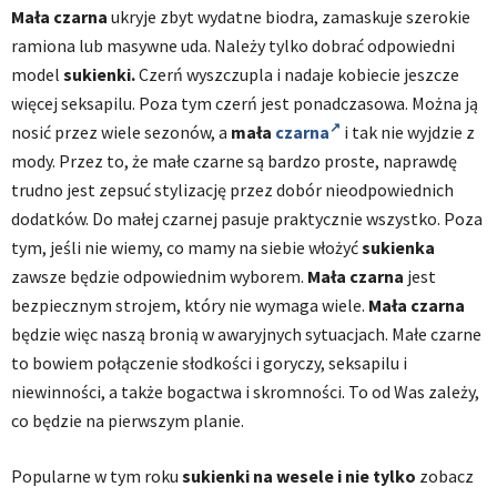
Mała czarna
ukryje zbyt wydatne biodra, zamaskuje szerokie
ramiona lub masywne uda. Należy tylko dobrać odpowiedni
model
sukienki.
Czerń wyszczupla i nadaje kobiecie jeszcze
więcej seksapilu. Poza tym czerń jest ponadczasowa. Można ją
nosić przez wiele sezonów, a
mała
czarna
i tak nie wyjdzie z
mody. Przez to, że małe czarne są bardzo proste, naprawdę
trudno jest zepsuć stylizację przez dobór nieodpowiednich
dodatków. Do małej czarnej pasuje praktycznie wszystko. Poza
tym, jeśli nie wiemy, co mamy na siebie włożyć
sukienka
zawsze będzie odpowiednim wyborem.
Mała czarna
jest
bezpiecznym strojem, który nie wymaga wiele.
Mała czarna
będzie więc naszą bronią w awaryjnych sytuacjach. Małe czarne
to bowiem połączenie słodkości i goryczy, seksapilu i
niewinności, a także bogactwa i skromności. To od Was zależy,
co będzie na pierwszym planie.
Popularne w tym roku
sukienki na wesele i nie tylko
zobacz