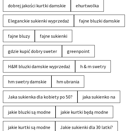
dobrej jakości kurtki damskie
ehurtwolka
Eleganckie sukienki wyprzedaż
fajne bluzki damskie
fajne bluzy
fajne sukienki
gdzie kupić dobry sweter
greenpoint
H&M bluzki damskie wyprzedaż
h & m swetry
hm swetry damskie
hm ubrania
Jaka sukienka dla kobiety po 50?
jaka sukienko na
jakie bluzki są modne
jakie kurtki będą modne
jakie kurtki są modne
Jakie sukienki dla 30 latki?