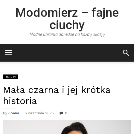
Modomierz – fajne
ciuchy
Modne ubrania damskie na każdą okazję
zakupy
Mała czarna i jej krótka
historia
By
Joana
5 września 2025
0