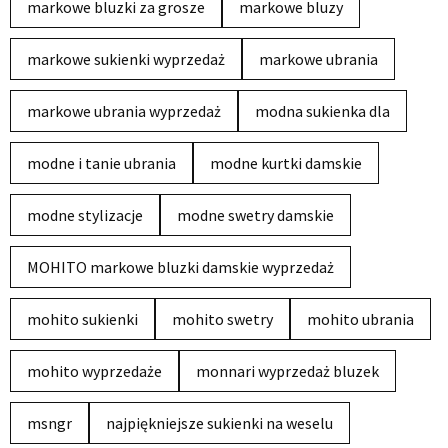
markowe bluzki za grosze
markowe bluzy
markowe sukienki wyprzedaż
markowe ubrania
markowe ubrania wyprzedaż
modna sukienka dla
modne i tanie ubrania
modne kurtki damskie
modne stylizacje
modne swetry damskie
MOHITO markowe bluzki damskie wyprzedaż
mohito sukienki
mohito swetry
mohito ubrania
mohito wyprzedaże
monnari wyprzedaż bluzek
msngr
najpiękniejsze sukienki na weselu