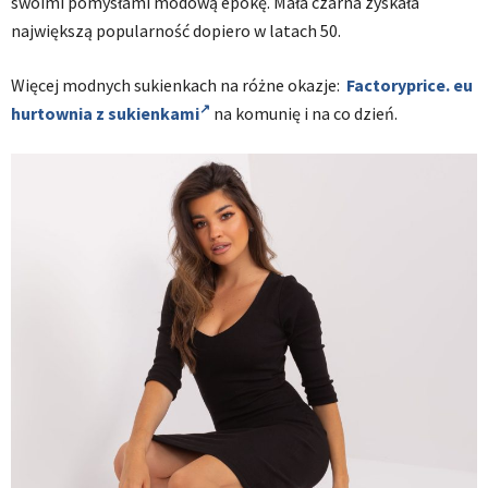
swoimi pomysłami modową epokę. Mała czarna zyskała
największą popularność dopiero w latach 50.
Więcej modnych sukienkach na różne okazje:
Factoryprice. eu
hurtownia z sukienkami
na komunię i na co dzień.