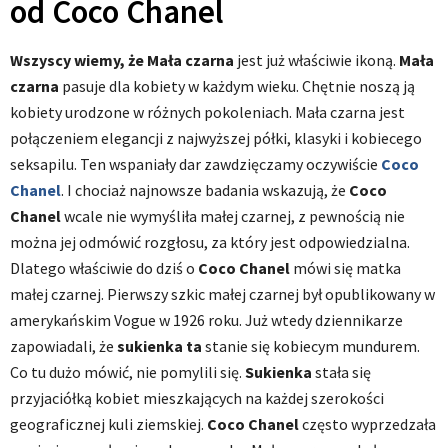
od Coco Chanel
Wszyscy wiemy, że Mała czarna
jest już właściwie ikoną.
Mała
czarna
pasuje dla kobiety w każdym wieku. Chętnie noszą ją
kobiety urodzone w różnych pokoleniach. Mała czarna jest
połączeniem elegancji z najwyższej półki, klasyki i kobiecego
seksapilu. Ten wspaniały dar zawdzięczamy oczywiście
Coco
Chanel
. I chociaż najnowsze badania wskazują, że
Coco
Chanel
wcale nie wymyśliła małej czarnej, z pewnością nie
można jej odmówić rozgłosu, za który jest odpowiedzialna.
Dlatego właściwie do dziś o
Coco Chanel
mówi się matka
małej czarnej. Pierwszy szkic małej czarnej był opublikowany w
amerykańskim Vogue w 1926 roku. Już wtedy dziennikarze
zapowiadali, że
sukienka ta
stanie się kobiecym mundurem.
Co tu dużo mówić, nie pomylili się.
Sukienka
stała się
przyjaciółką kobiet mieszkających na każdej szerokości
geograficznej kuli ziemskiej.
Coco Chanel
często wyprzedzała