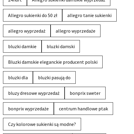
Allegro sukienki do 50 zł
allegro tanie sukienki
allegro wyprzedaż
allegro wyprzedaże
bluzki damkie
bluzki damski
Bluzki damskie eleganckie producent polski
bluzki dla
bluzki pasują do
bluzy dresowe wyprzedaż
bonprix sweter
bonprix wyprzedaże
centrum handlowe ptak
Czy kolorowe sukienki są modne?