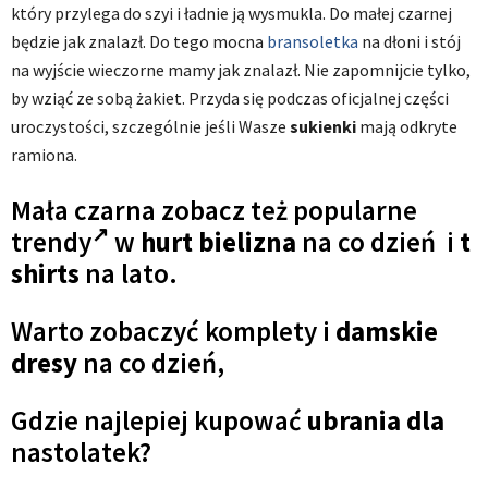
który przylega do szyi i ładnie ją wysmukla. Do małej czarnej
będzie jak znalazł. Do tego mocna
bransoletka
na dłoni i stój
na wyjście wieczorne mamy jak znalazł. Nie zapomnijcie tylko,
by wziąć ze sobą żakiet. Przyda się podczas oficjalnej części
uroczystości, szczególnie jeśli Wasze
sukienki
mają odkryte
ramiona.
Mała czarna zobacz też
popularne
trendy
w
hurt bielizna
na co dzień i
t
shirts
na lato.
Warto zobaczyć komplety i
damskie
dresy
na co dzień,
Gdzie najlepiej kupować
ubrania dla
nastolatek?