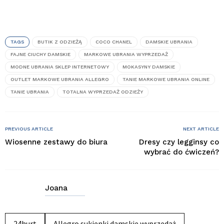
TAGS
BUTIK Z ODZIEŻĄ
COCO CHANEL
DAMSKIE UBRANIA
FAJNE CIUCHY DAMSKIE
MARKOWE UBRANIA WYPRZEDAŻ
MODNE UBRANIA SKLEP INTERNETOWY
MOKASYNY DAMSKIE
OUTLET MARKOWE UBRANIA ALLEGRO
TANIE MARKOWE UBRANIA ONLINE
TANIE UBRANIA
TOTALNA WYPRZEDAŻ ODZIEŻY
PREVIOUS ARTICLE
NEXT ARTICLE
Wiosenne zestawy do biura
Dresy czy legginsy co
wybrać do ćwiczeń?
Joana
24hurt
Allegro sukienki damskie wyprzedaż