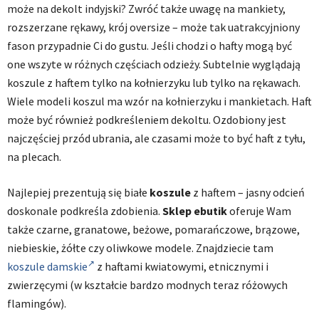
może na dekolt indyjski? Zwróć także uwagę na mankiety,
rozszerzane rękawy, krój oversize – może tak uatrakcyjniony
fason przypadnie Ci do gustu. Jeśli chodzi o hafty mogą być
one wszyte w różnych częściach odzieży. Subtelnie wyglądają
koszule z haftem tylko na kołnierzyku lub tylko na rękawach.
Wiele modeli koszul ma wzór na kołnierzyku i mankietach. Haft
może być również podkreśleniem dekoltu. Ozdobiony jest
najczęściej przód ubrania, ale czasami może to być haft z tyłu,
na plecach.
Najlepiej prezentują się białe
koszule
z haftem – jasny odcień
doskonale podkreśla zdobienia.
Sklep ebutik
oferuje Wam
także czarne, granatowe, beżowe, pomarańczowe, brązowe,
niebieskie, żółte czy oliwkowe modele. Znajdziecie tam
koszule damskie
z haftami kwiatowymi, etnicznymi i
zwierzęcymi (w kształcie bardzo modnych teraz różowych
flamingów).