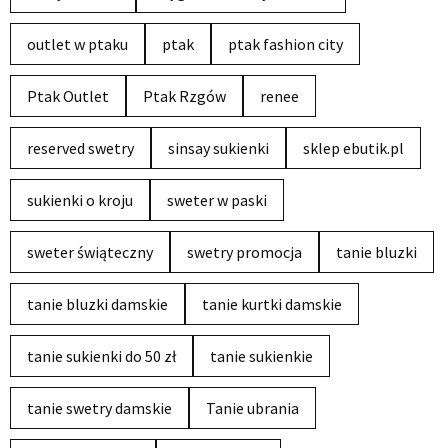
outlet w ptaku
ptak
ptak fashion city
Ptak Outlet
Ptak Rzgów
renee
reserved swetry
sinsay sukienki
sklep ebutik.pl
sukienki o kroju
sweter w paski
sweter świąteczny
swetry promocja
tanie bluzki
tanie bluzki damskie
tanie kurtki damskie
tanie sukienki do 50 zł
tanie sukienkie
tanie swetry damskie
Tanie ubrania