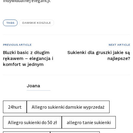
indywidualnej elegancji.
TAGS
DAMSKIE KOSZULE
PREVIOUS ARTICLE
NEXT ARTICLE
Bluzki basic z długim
Sukienki dla gruszki jakie są
rękawem – elegancja i
najlepsze?
komfort w jednym
Joana
24hurt
Allegro sukienki damskie wyprzedaż
Allegro sukienki do 50 zł
allegro tanie sukienki