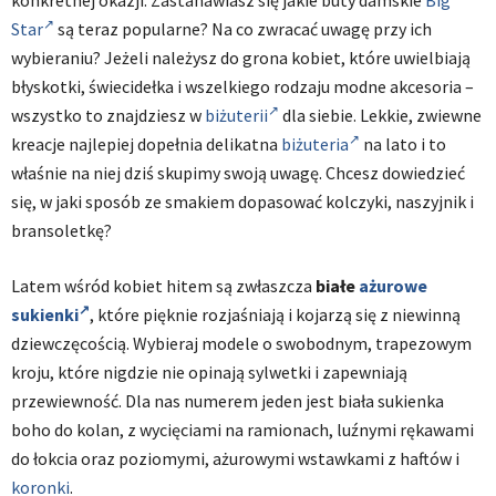
konkretnej okazji. Zastanawiasz się jakie buty damskie
Big
Star
są teraz popularne? Na co zwracać uwagę przy ich
wybieraniu? Jeżeli należysz do grona kobiet, które uwielbiają
błyskotki, świecidełka i wszelkiego rodzaju modne akcesoria –
wszystko to znajdziesz w
biżuterii
dla siebie. Lekkie, zwiewne
kreacje najlepiej dopełnia delikatna
biżuteria
na lato i to
właśnie na niej dziś skupimy swoją uwagę. Chcesz dowiedzieć
się, w jaki sposób ze smakiem dopasować kolczyki, naszyjnik i
bransoletkę?
Latem wśród kobiet hitem są zwłaszcza
białe
ażurowe
sukienki
, które pięknie rozjaśniają i kojarzą się z niewinną
dziewczęcością. Wybieraj modele o swobodnym, trapezowym
kroju, które nigdzie nie opinają sylwetki i zapewniają
przewiewność. Dla nas numerem jeden jest biała sukienka
boho do kolan, z wycięciami na ramionach, luźnymi rękawami
do łokcia oraz poziomymi, ażurowymi wstawkami z haftów i
koronki
.