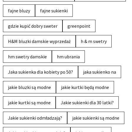
fajne bluzy
fajne sukienki
gdzie kupić dobry sweter
greenpoint
H&M bluzki damskie wyprzedaż
h & m swetry
hm swetry damskie
hm ubrania
Jaka sukienka dla kobiety po 50?
jaka sukienko na
jakie bluzki są modne
jakie kurtki będą modne
jakie kurtki są modne
Jakie sukienki dla 30 latki?
Jakie sukienki odmładzają?
jakie sukienki są modne