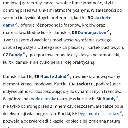
modowej garderoby, łącząc w sobie funkcjonalność, styl i
ochronę przed warunkami atmosferycznymi. W zależności od
sezonu i indywidualnych preferencji, kurtki,
RO
Jachete
dama
,
oferują różnorodność fasonów, krojów oraz
materiałów. Modne kurtki damskie,
DE
Damanjacken
,
tworzą szeroki wachlarz możliwości wyrażenia swojego
osobistego stylu. Od eleganckich płaszczy i kurtek puchowych,
CZ
Bundy
,
po sportowe modele czy klasyczne ramoneski,
kurtki damskie nie tylko pełnią rolę praktyczną.
Damskie kurtki,
EE
Naiste Jakid
, również stanowią ważny
element kreacji modowej. Kurtki,
EN
Jackets
,
podkreślając
indywidualność i dostosowując się do dynamicznych trendów.
Współczesna
moda damska
ukazuje w kurtkach,
SK
Bundy
,
nie tylko ochronę przed zimnem czy deszczem, ale także pole
do ekspresji własnego stylu. Kurtki, EE
Dygsniuotos striukės
,
pozwalają odzwierciedlić każdej kobiecie jej zmienną naturę