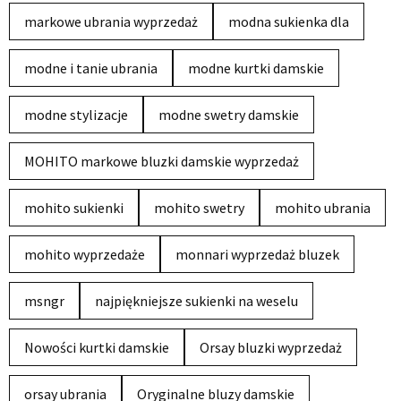
markowe ubrania wyprzedaż
modna sukienka dla
modne i tanie ubrania
modne kurtki damskie
modne stylizacje
modne swetry damskie
MOHITO markowe bluzki damskie wyprzedaż
mohito sukienki
mohito swetry
mohito ubrania
mohito wyprzedaże
monnari wyprzedaż bluzek
msngr
najpiękniejsze sukienki na weselu
Nowości kurtki damskie
Orsay bluzki wyprzedaż
orsay ubrania
Oryginalne bluzy damskie