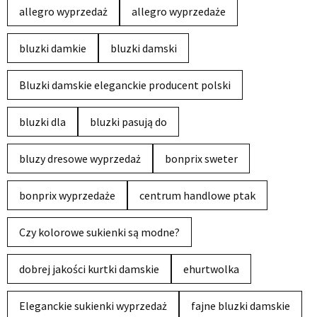
allegro wyprzedaż
allegro wyprzedaże
bluzki damkie
bluzki damski
Bluzki damskie eleganckie producent polski
bluzki dla
bluzki pasują do
bluzy dresowe wyprzedaż
bonprix sweter
bonprix wyprzedaże
centrum handlowe ptak
Czy kolorowe sukienki są modne?
dobrej jakości kurtki damskie
ehurtwolka
Eleganckie sukienki wyprzedaż
fajne bluzki damskie