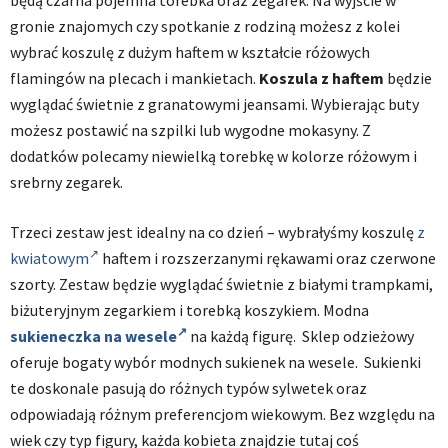
będą czarna pojemna torebka oraz zegarek. Na wyjście w
gronie znajomych czy spotkanie z rodziną możesz z kolei
wybrać koszulę z dużym haftem w kształcie różowych
flamingów na plecach i mankietach.
Koszula z haftem
będzie
wyglądać świetnie z granatowymi jeansami. Wybierając buty
możesz postawić na szpilki lub wygodne mokasyny. Z
dodatków polecamy niewielką torebkę w kolorze różowym i
srebrny zegarek.
Trzeci zestaw jest idealny na co dzień – wybrałyśmy koszulę
z
kwiatowym
haftem i rozszerzanymi rękawami oraz czerwone
szorty. Zestaw będzie wyglądać świetnie z białymi trampkami,
biżuteryjnym zegarkiem i torebką koszykiem. Modna
sukieneczka na wesele
na każdą figurę. Sklep odzieżowy
oferuje bogaty wybór modnych sukienek na wesele. Sukienki
te doskonale pasują do różnych typów sylwetek oraz
odpowiadają różnym preferencjom wiekowym. Bez względu na
wiek czy typ figury, każda kobieta znajdzie tutaj coś