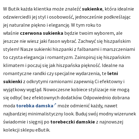
W Butik każda klientka może znaleźć
sukienke
, która idealnie
odzwierciedli jej styl i osobowość, jednocześnie podkreślając
jej naturalne piękno i elegancję. W tym roku to
właśnie
czerwona sukienka
będzie twoim wyborem, ale
jeszcze nie wiesz jaki fason wybrać. Zachwyć się hiszpańskim
stylem! Nasze sukienki hiszpanki z falbanami i marszczeniami
to czysta elegancja i romantyzm. Zainspiruj się hiszpańskim
klimatem i poczuj się jak hiszpańska piękność. Idealne na
romantyczne randki czy specjalne wydarzenia, te
letni
sukienki
z odkrytymi ramionami zapewnią Ci efektowny i
wyjątkowy wygląd. Nowoczesne kobiece stylizacje nie mogą
się odbyć bez efektownych dodatków. Odpowiednio dobrana
moda
torebka damska
może odmienić każdy, nawet
najbardziej minimalistyczny look. Buduj swój modny wizerunek
świadomie i sięgnij po
torebeczki damskie
z najnowszej
kolekcji sklepu eButik.