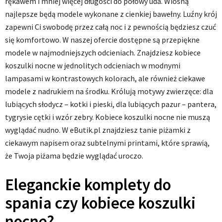
rękawem i mniej więcej długości do połowy uda. Wiosną
najlepsze będą modele wykonane z cienkiej bawełny. Luźny krój
zapewni Ci swobodę przez całą noc i z pewnością będziesz czuć
się komfortowo. W naszej ofercie dostępne są przepiękne
modele w najmodniejszych odcieniach. Znajdziesz kobiece
koszulki nocne w jednolitych odcieniach w modnymi
lampasami w kontrastowych kolorach, ale również ciekawe
modele z nadrukiem na środku. Królują motywy zwierzęce: dla
lubiących słodycz – kotki i pieski, dla lubiących pazur – pantera,
tygrysie cętki i wzór zebry. Kobiece koszulki nocne nie muszą
wyglądać nudno. W eButik.pl znajdziesz tanie piżamki z
ciekawym napisem oraz subtelnymi printami, które sprawią,
że Twoja piżama będzie wyglądać uroczo.
Eleganckie komplety do
spania czy kobiece koszulki
nocne?