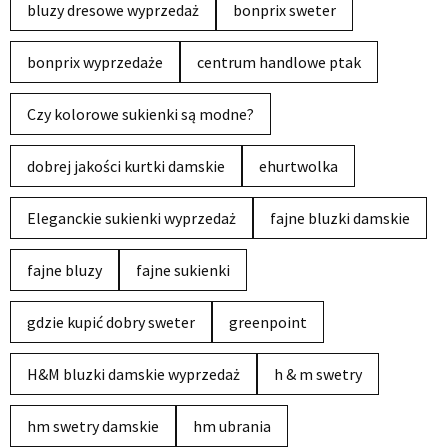
bluzy dresowe wyprzedaż
bonprix sweter
bonprix wyprzedaże
centrum handlowe ptak
Czy kolorowe sukienki są modne?
dobrej jakości kurtki damskie
ehurtwolka
Eleganckie sukienki wyprzedaż
fajne bluzki damskie
fajne bluzy
fajne sukienki
gdzie kupić dobry sweter
greenpoint
H&M bluzki damskie wyprzedaż
h & m swetry
hm swetry damskie
hm ubrania