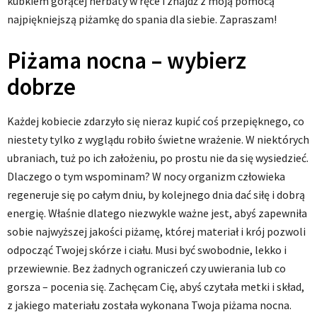
kubkiem gorącej herbaty w ręce i znajdź z moją pomocą
najpiękniejszą piżamkę do spania dla siebie. Zapraszam!
Piżama nocna – wybierz
dobrze
Każdej kobiecie zdarzyło się nieraz kupić coś przepięknego, co
niestety tylko z wyglądu robiło świetne wrażenie. W niektórych
ubraniach, tuż po ich założeniu, po prostu nie da się wysiedzieć.
Dlaczego o tym wspominam? W nocy organizm człowieka
regeneruje się po całym dniu, by kolejnego dnia dać siłę i dobrą
energię. Właśnie dlatego niezwykle ważne jest, abyś zapewniła
sobie najwyższej jakości piżamę, której materiał i krój pozwoli
odpocząć Twojej skórze i ciału. Musi być swobodnie, lekko i
przewiewnie. Bez żadnych ograniczeń czy uwierania lub co
gorsza – pocenia się. Zachęcam Cię, abyś czytała metki i skład,
z jakiego materiału została wykonana Twoja piżama nocna.