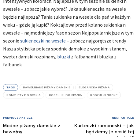
intensywnych kolorach. Najlepsze w tym sezonie sukienki n
awesele – zobacz jakie wybrać? Jaka sukieneczka na wesele
będzie najlepsza? Tania sukienke na wesele dla pań w każdym
wieku – gdzie ją kupić? Koktajlowa przed kolano sukienka n
awesele – najmodniejszy fason sezon Najpopularniejsze w tym
sezonie
sukieneczki na wesele
– zobacz najgorętsze trendy.
Nasza stylistka poleca spodnie damskie z wysokim stanem,
sweter damski rozpinany,
bluzki
z falbanami i bluzka z
falbanek.
TAGS
BAWEŁNIANE PIŻAMY DAMSKIE
ELEGANCKA PIŻAMA
KOMPLETY DO SPANIA
KOSZULKI DO SPANIA
KOSZULKI NOCNE
PREVIOUS ARTICLE
NEXT ARTICLE
Modne piżamy damskie z
Kurteczki ramoneski – jak
bawełny
będziemy je nosić tej