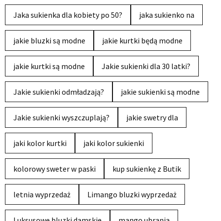
Jaka sukienka dla kobiety po 50?
jaka sukienko na
jakie bluzki są modne
jakie kurtki będą modne
jakie kurtki są modne
Jakie sukienki dla 30 latki?
Jakie sukienki odmładzają?
jakie sukienki są modne
Jakie sukienki wyszczuplają?
jakie swetry dla
jaki kolor kurtki
jaki kolor sukienki
kolorowy sweter w paski
kup sukienkę z Butik
letnia wyprzedaż
Limango bluzki wyprzedaż
Luksusowe bluzki damskie
mango ubrania