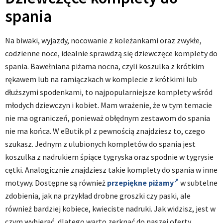
spania
Na biwaki, wyjazdy, nocowanie z koleżankami oraz zwykłe,
codzienne noce, idealnie sprawdzą się dziewczęce komplety do
spania. Bawełniana piżama nocna, czyli koszulka z krótkim
rękawem lub na ramiączkach w komplecie z krótkimi lub
dłuższymi spodenkami, to najpopularniejsze komplety wśród
młodych dziewczyn i kobiet. Mam wrażenie, że w tym temacie
nie ma ograniczeń, ponieważ obłędnym zestawom do spania
nie ma końca. W eButik.pl z pewnością znajdziesz to, czego
szukasz. Jednym z ulubionych kompletów do spania jest
koszulka z nadrukiem śpiące tygryska oraz spodnie w tygrysie
cętki. Analogicznie znajdziesz takie komplety do spania w inne
motywy. Dostępne są również
przepiękne piżamy
w subtelne
zdobienia, jak na przykład drobne groszki czy paski, ale
również bardziej kobiece, kwieciste nadruki. Jak widzisz, jest w
czym wybierać, dlatego warto zerknąć do naszej oferty.