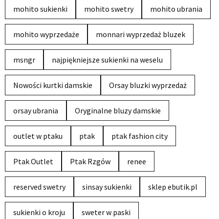
mohito sukienki
mohito swetry
mohito ubrania
mohito wyprzedaże
monnari wyprzedaż bluzek
msngr
najpiękniejsze sukienki na weselu
Nowości kurtki damskie
Orsay bluzki wyprzedaż
orsay ubrania
Oryginalne bluzy damskie
outlet w ptaku
ptak
ptak fashion city
Ptak Outlet
Ptak Rzgów
renee
reserved swetry
sinsay sukienki
sklep ebutik.pl
sukienki o kroju
sweter w paski