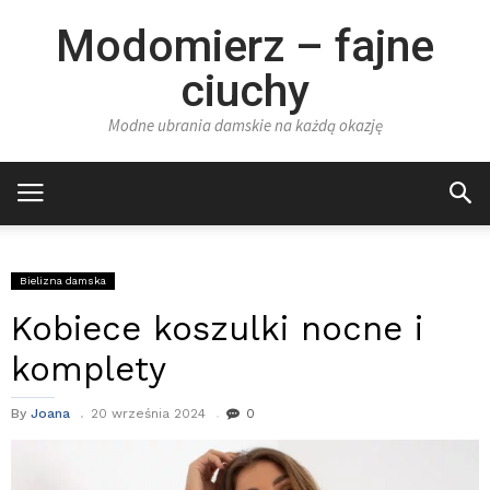
Modomierz – fajne
ciuchy
Modne ubrania damskie na każdą okazję
Bielizna damska
Kobiece koszulki nocne i
komplety
By
Joana
20 września 2024
0