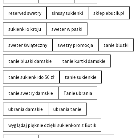
reserved swetry
sinsay sukienki
sklep ebutik.pl
sukienki o kroju
sweter w paski
sweter świąteczny
swetry promocja
tanie bluzki
tanie bluzki damskie
tanie kurtki damskie
tanie sukienki do 50 zł
tanie sukienkie
tanie swetry damskie
Tanie ubrania
ubrania damskie
ubrania tanie
wyglądaj pięknie dzięki sukienkom z Butik