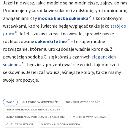
Jeżeli nie wiesz, jakie modele są najmodniejsze, zajrzyj do nas!
Proponujemy koronkowe sukienki z odsłoniętymi ramionami,
z wiązaniami czy
modna kiecka sukienka
z koronkowymi
wstawkami, które świetnie będą wyglądać także jako
strój do
pracy
. Jeżeli szukasz kreacji na wesele, sprawdź nasze
rozkloszowane
sukienki letnie
– to supermodne
rozwiązanie, któremu uroku dodaje właśnie koronka. Z
pewnością spodoba Ci się któraś z czarnych
eleganckich
sukienek
– będziesz prezentować się w nich tajemniczo i
seksownie. Jeżeli zaś wolisz jaśniejsze kolory, także mamy
swoje propozycje.
TAGS
ALLEGRO WYPRZEDAŻE
BONPRIX WYPRZEDAŻE
JAKA SUKIENKA DLA NISKIEJ OSOBY
JAKA SUKIENKA PODOBA SIĘ FACETOM
MOHITO WYPRZEDAŻE
OUTLET W PTAKU
SUKIENKA MODNA KIECKA