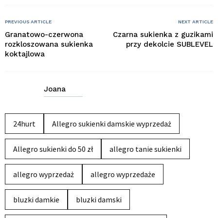
PREVIOUS ARTICLE
NEXT ARTICLE
Granatowo-czerwona
Czarna sukienka z guzikami
rozkloszowana sukienka
przy dekolcie SUBLEVEL
koktajlowa
Joana
24hurt
Allegro sukienki damskie wyprzedaż
Allegro sukienki do 50 zł
allegro tanie sukienki
allegro wyprzedaż
allegro wyprzedaże
bluzki damkie
bluzki damski