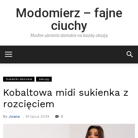
Modomierz – fajne
ciuchy
Modne ubrania damskie na każdą okazję
Sukienki damskie
zakupy
Kobaltowa midi sukienka z
rozcięciem
By
Joana
14 lipca 2024
0