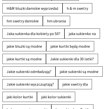
H&M bluzki damskie wyprzedaż
h & m swetry
hm swetry damskie
hm ubrania
Jaka sukienka dla kobiety po 50?
jaka sukienko na
jakie bluzki są modne
jakie kurtki będą modne
jakie kurtki są modne
Jakie sukienki dla 30 latki?
Jakie sukienki odmładzają?
jakie sukienki są modne
Jakie sukienki wyszczuplają?
jakie swetry dla
jaki kolor kurtki
jaki kolor sukienki