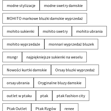
modne stylizacje
modne swetry damskie
MOHITO markowe bluzki damskie wyprzedaż
mohito sukienki
mohito swetry
mohito ubrania
mohito wyprzedaże
monnari wyprzedaż bluzek
msngr
najpiękniejsze sukienki na weselu
Nowości kurtki damskie
Orsay bluzki wyprzedaż
orsay ubrania
Oryginalne bluzy damskie
outlet w ptaku
ptak
ptak fashion city
Ptak Outlet
Ptak Rzgów
renee