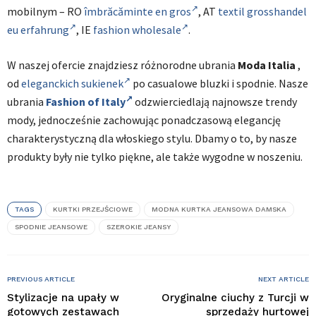
mobilnym – RO
îmbrăcăminte en gros
, AT
textil grosshandel
eu erfahrung
, IE
fashion wholesale
.
W naszej ofercie znajdziesz różnorodne ubrania
Moda Italia
,
od
eleganckich sukienek
po casualowe bluzki i spodnie. Nasze
ubrania
Fashion of Italy
odzwierciedlają najnowsze trendy
mody, jednocześnie zachowując ponadczasową elegancję
charakterystyczną dla włoskiego stylu. Dbamy o to, by nasze
produkty były nie tylko piękne, ale także wygodne w noszeniu.
TAGS
KURTKI PRZEJŚCIOWE
MODNA KURTKA JEANSOWA DAMSKA
SPODNIE JEANSOWE
SZEROKIE JEANSY
PREVIOUS ARTICLE
NEXT ARTICLE
Stylizacje na upały w
Oryginalne ciuchy z Turcji w
gotowych zestawach
sprzedaży hurtowej