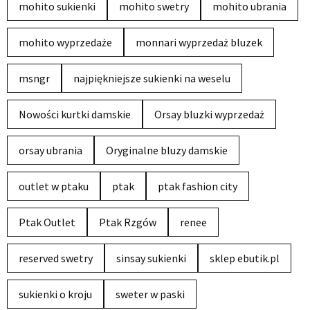
mohito sukienki
mohito swetry
mohito ubrania
mohito wyprzedaże
monnari wyprzedaż bluzek
msngr
najpiękniejsze sukienki na weselu
Nowości kurtki damskie
Orsay bluzki wyprzedaż
orsay ubrania
Oryginalne bluzy damskie
outlet w ptaku
ptak
ptak fashion city
Ptak Outlet
Ptak Rzgów
renee
reserved swetry
sinsay sukienki
sklep ebutik.pl
sukienki o kroju
sweter w paski