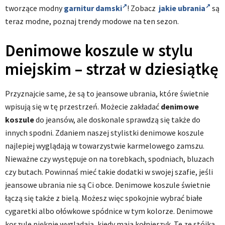
tworzące modny
garnitur damski
! Zobacz
jakie ubrania
są
teraz modne, poznaj trendy modowe na ten sezon.
Denimowe koszule w stylu
miejskim – strzał w dziesiątkę
Przyznajcie same, że są to jeansowe ubrania, które świetnie
wpisują się w tę przestrzeń. Możecie zakładać
denimowe
koszule
do jeansów, ale doskonale sprawdzą się także do
innych spodni. Zdaniem naszej stylistki denimowe koszule
najlepiej wyglądają w towarzystwie karmelowego zamszu.
Nieważne czy występuje on na torebkach, spodniach, bluzach
czy butach. Powinnaś mieć takie dodatki w swojej szafie, jeśli
jeansowe ubrania nie są Ci obce. Denimowe koszule świetnie
łączą się także z bielą. Możesz więc spokojnie wybrać białe
cygaretki albo ołówkowe spódnice w tym kolorze. Denimowe
koszule pięknie wyglądają, kiedy mają kołnierzyk. Te ze stójką