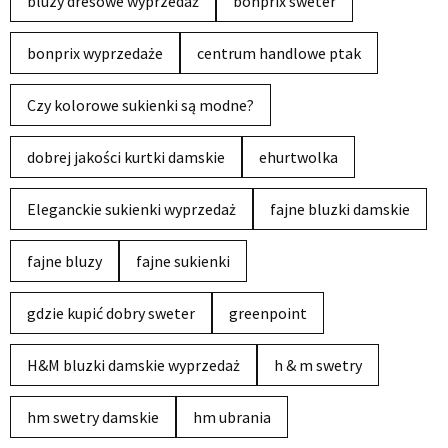
bluzy dresowe wyprzedaż
bonprix sweter
bonprix wyprzedaże
centrum handlowe ptak
Czy kolorowe sukienki są modne?
dobrej jakości kurtki damskie
ehurtwolka
Eleganckie sukienki wyprzedaż
fajne bluzki damskie
fajne bluzy
fajne sukienki
gdzie kupić dobry sweter
greenpoint
H&M bluzki damskie wyprzedaż
h & m swetry
hm swetry damskie
hm ubrania