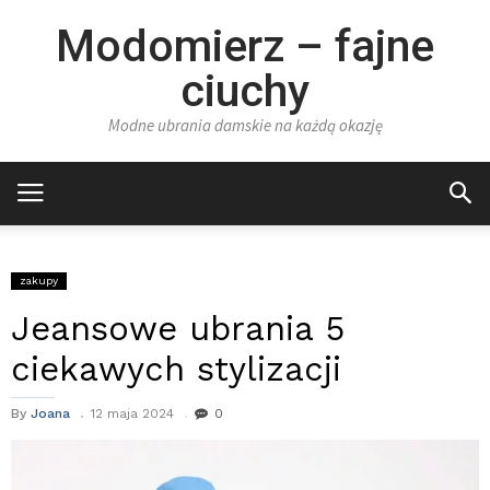
Modomierz – fajne
ciuchy
Modne ubrania damskie na każdą okazję
zakupy
Jeansowe ubrania 5
ciekawych stylizacji
By
Joana
12 maja 2024
0