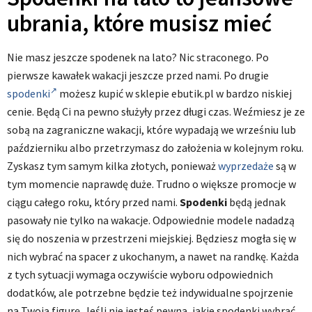
ubrania, które musisz mieć
Nie masz jeszcze spodenek na lato? Nic straconego. Po
pierwsze kawałek wakacji jeszcze przed nami. Po drugie
spodenki
możesz kupić w sklepie ebutik.pl w bardzo niskiej
cenie. Będą Ci na pewno służyły przez długi czas. Weźmiesz je ze
sobą na zagraniczne wakacji, które wypadają we wrześniu lub
październiku albo przetrzymasz do założenia w kolejnym roku.
Zyskasz tym samym kilka złotych, ponieważ
wyprzedaże
są w
tym momencie naprawdę duże. Trudno o większe promocje w
ciągu całego roku, który przed nami.
Spodenki
będą jednak
pasowały nie tylko na wakacje. Odpowiednie modele nadadzą
się do noszenia w przestrzeni miejskiej. Będziesz mogła się w
nich wybrać na spacer z ukochanym, a nawet na randkę. Każda
z tych sytuacji wymaga oczywiście wyboru odpowiednich
dodatków, ale potrzebne będzie też indywidualne spojrzenie
na Twoją figurę. Jeśli nie jesteś pewna, jakie spodenki wybrać,