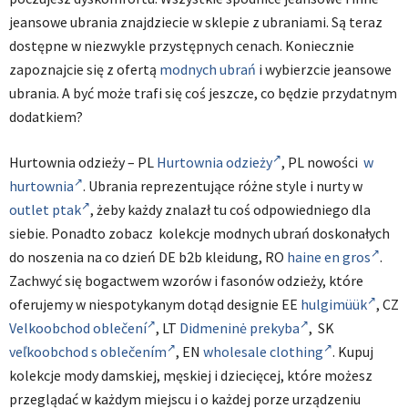
jeansowe ubrania znajdziecie w sklepie z ubraniami. Są teraz
dostępne w niezwykle przystępnych cenach. Koniecznie
zapoznajcie się z ofertą
modnych ubrań
i wybierzcie jeansowe
ubrania. A być może trafi się coś jeszcze, co będzie przydatnym
dodatkiem?
Hurtownia odzieży – PL
Hurtownia odzieży
, PL nowości
w
hurtownia
. Ubrania reprezentujące różne style i nurty w
outlet ptak
, żeby każdy znalazł tu coś odpowiedniego dla
siebie. Ponadto zobacz kolekcje modnych ubrań doskonałych
do noszenia na co dzień DE b2b kleidung, RO
haine en gros
.
Zachwyć się bogactwem wzorów i fasonów odzieży, które
oferujemy w niespotykanym dotąd designie EE
hulgimüük
, CZ
Velkoobchod oblečení
, LT
Didmeninė prekyba
, SK
veľkoobchod s oblečením
, EN
wholesale clothing
. Kupuj
kolekcje mody damskiej, męskiej i dziecięcej, które możesz
przeglądać w każdym miejscu i o każdej porze urządzeniu