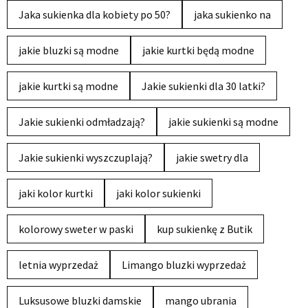
Jaka sukienka dla kobiety po 50?
jaka sukienko na
jakie bluzki są modne
jakie kurtki będą modne
jakie kurtki są modne
Jakie sukienki dla 30 latki?
Jakie sukienki odmładzają?
jakie sukienki są modne
Jakie sukienki wyszczuplają?
jakie swetry dla
jaki kolor kurtki
jaki kolor sukienki
kolorowy sweter w paski
kup sukienkę z Butik
letnia wyprzedaż
Limango bluzki wyprzedaż
Luksusowe bluzki damskie
mango ubrania