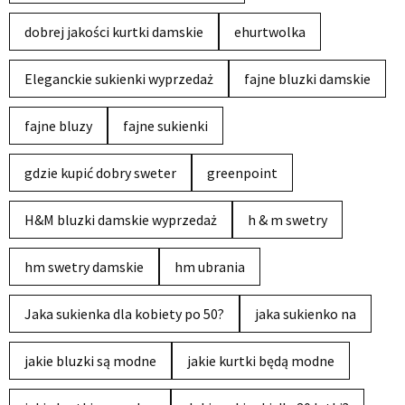
dobrej jakości kurtki damskie
ehurtwolka
Eleganckie sukienki wyprzedaż
fajne bluzki damskie
fajne bluzy
fajne sukienki
gdzie kupić dobry sweter
greenpoint
H&M bluzki damskie wyprzedaż
h & m swetry
hm swetry damskie
hm ubrania
Jaka sukienka dla kobiety po 50?
jaka sukienko na
jakie bluzki są modne
jakie kurtki będą modne