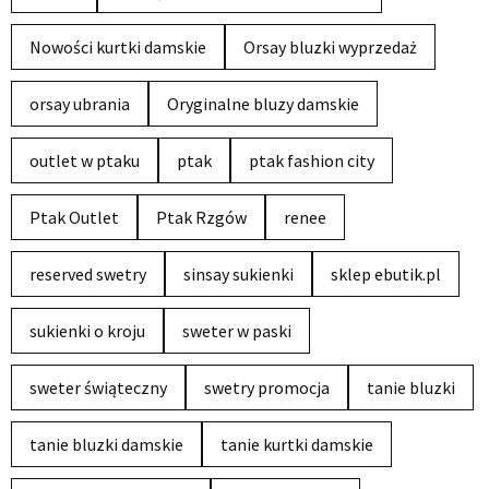
Nowości kurtki damskie
Orsay bluzki wyprzedaż
orsay ubrania
Oryginalne bluzy damskie
outlet w ptaku
ptak
ptak fashion city
Ptak Outlet
Ptak Rzgów
renee
reserved swetry
sinsay sukienki
sklep ebutik.pl
sukienki o kroju
sweter w paski
sweter świąteczny
swetry promocja
tanie bluzki
tanie bluzki damskie
tanie kurtki damskie