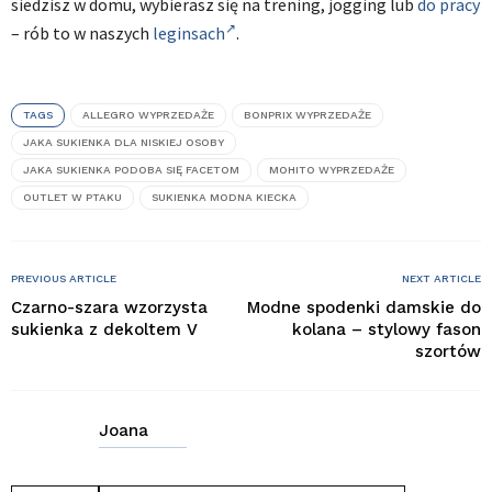
siedzisz w domu, wybierasz się na trening, jogging lub
do pracy
– rób to w naszych
leginsach
.
TAGS
ALLEGRO WYPRZEDAŻE
BONPRIX WYPRZEDAŻE
JAKA SUKIENKA DLA NISKIEJ OSOBY
JAKA SUKIENKA PODOBA SIĘ FACETOM
MOHITO WYPRZEDAŻE
OUTLET W PTAKU
SUKIENKA MODNA KIECKA
PREVIOUS ARTICLE
NEXT ARTICLE
Czarno-szara wzorzysta
Modne spodenki damskie do
sukienka z dekoltem V
kolana – stylowy fason
szortów
Joana