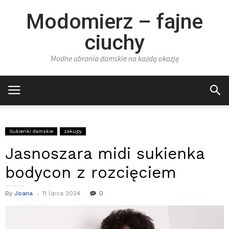
Modomierz – fajne
ciuchy
Modne ubrania damskie na każdą okazję
Sukienki damskie
zakupy
Jasnoszara midi sukienka
bodycon z rozcięciem
By
Joana
11 lipca 2024
0