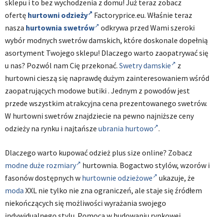
sklepu i to bez wychodzenia z domu! Już teraz zobacz
ofertę
hurtowni odzieży
Factoryprice.eu. Właśnie teraz
nasza
hurtownia swetrów
odkrywa przed Wami szeroki
wybór modnych swetrów damskich, które doskonale dopełnią
asortyment Twojego sklepu! Dlaczego warto zaopatrywać się
u nas? Pozwól nam Cię przekonać.
Swetry damskie
z
hurtowni cieszą się naprawdę dużym zainteresowaniem wśród
zaopatrujących modowe butiki . Jednym z powodów jest
przede wszystkim atrakcyjna cena prezentowanego swetrów.
W hurtowni swetrów znajdziecie na pewno najniższe ceny
odzieży na rynku i najtańsze
ubrania hurtowo
.
Dlaczego warto kupować odzież plus size online? Zobacz
modne duże rozmiary
hurtownia. Bogactwo stylów, wzorów i
fasonów dostępnych w
hurtownie odzieżowe
ukazuje, że
moda
XXL nie tylko nie zna ograniczeń, ale staje się źródłem
niekończących się możliwości wyrażania swojego
indywidualnego stylu. Pomocą w budowaniu rynkowej