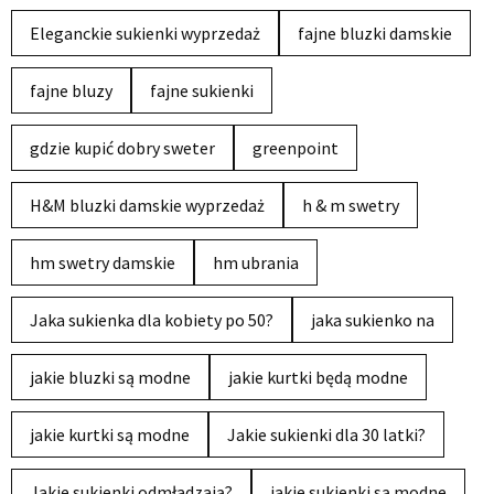
Eleganckie sukienki wyprzedaż
fajne bluzki damskie
fajne bluzy
fajne sukienki
gdzie kupić dobry sweter
greenpoint
H&M bluzki damskie wyprzedaż
h & m swetry
hm swetry damskie
hm ubrania
Jaka sukienka dla kobiety po 50?
jaka sukienko na
jakie bluzki są modne
jakie kurtki będą modne
jakie kurtki są modne
Jakie sukienki dla 30 latki?
Jakie sukienki odmładzają?
jakie sukienki są modne