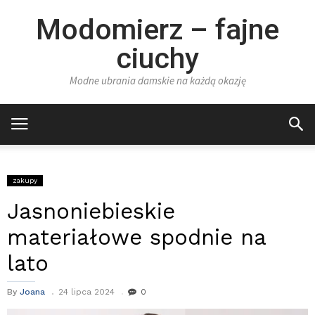
Modomierz – fajne
ciuchy
Modne ubrania damskie na każdą okazję
zakupy
Jasnoniebieskie
materiałowe spodnie na
lato
By
Joana
24 lipca 2024
0