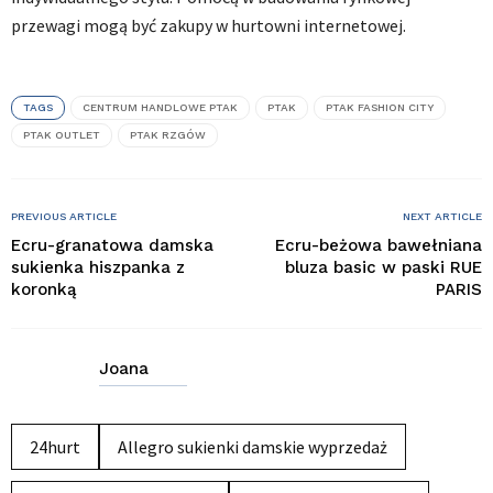
przewagi mogą być zakupy w hurtowni internetowej.
TAGS
CENTRUM HANDLOWE PTAK
PTAK
PTAK FASHION CITY
PTAK OUTLET
PTAK RZGÓW
PREVIOUS ARTICLE
NEXT ARTICLE
Ecru-granatowa damska
Ecru-beżowa bawełniana
sukienka hiszpanka z
bluza basic w paski RUE
koronką
PARIS
Joana
24hurt
Allegro sukienki damskie wyprzedaż