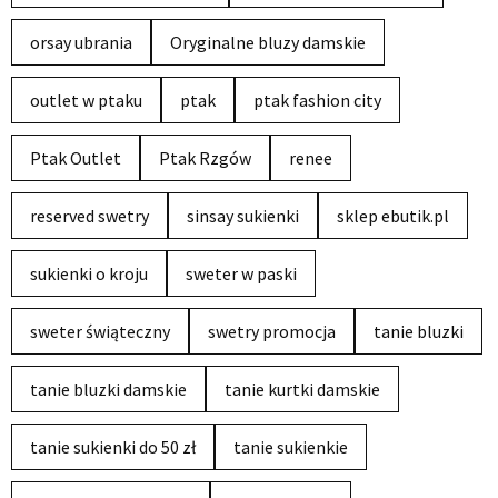
orsay ubrania
Oryginalne bluzy damskie
outlet w ptaku
ptak
ptak fashion city
Ptak Outlet
Ptak Rzgów
renee
reserved swetry
sinsay sukienki
sklep ebutik.pl
sukienki o kroju
sweter w paski
sweter świąteczny
swetry promocja
tanie bluzki
tanie bluzki damskie
tanie kurtki damskie
tanie sukienki do 50 zł
tanie sukienkie