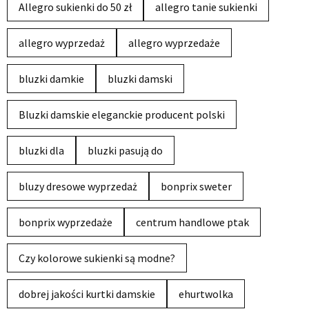
Allegro sukienki do 50 zł
allegro tanie sukienki
allegro wyprzedaż
allegro wyprzedaże
bluzki damkie
bluzki damski
Bluzki damskie eleganckie producent polski
bluzki dla
bluzki pasują do
bluzy dresowe wyprzedaż
bonprix sweter
bonprix wyprzedaże
centrum handlowe ptak
Czy kolorowe sukienki są modne?
dobrej jakości kurtki damskie
ehurtwolka