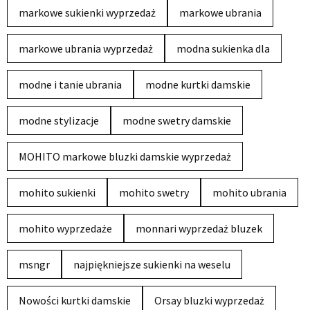
markowe sukienki wyprzedaż
markowe ubrania
markowe ubrania wyprzedaż
modna sukienka dla
modne i tanie ubrania
modne kurtki damskie
modne stylizacje
modne swetry damskie
MOHITO markowe bluzki damskie wyprzedaż
mohito sukienki
mohito swetry
mohito ubrania
mohito wyprzedaże
monnari wyprzedaż bluzek
msngr
najpiękniejsze sukienki na weselu
Nowości kurtki damskie
Orsay bluzki wyprzedaż