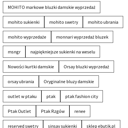
MOHITO markowe bluzki damskie wyprzedaż
mohito sukienki
mohito swetry
mohito ubrania
mohito wyprzedaże
monnari wyprzedaż bluzek
msngr
najpiękniejsze sukienki na weselu
Nowości kurtki damskie
Orsay bluzki wyprzedaż
orsay ubrania
Oryginalne bluzy damskie
outlet w ptaku
ptak
ptak fashion city
Ptak Outlet
Ptak Rzgów
renee
reserved swetry
sinsay sukienki
sklep ebutik.pl