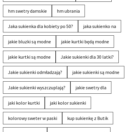
hm swetry damskie
hm ubrania
Jaka sukienka dla kobiety po 50?
jaka sukienko na
jakie bluzki są modne
jakie kurtki będą modne
jakie kurtki są modne
Jakie sukienki dla 30 latki?
Jakie sukienki odmładzają?
jakie sukienki są modne
Jakie sukienki wyszczuplają?
jakie swetry dla
jaki kolor kurtki
jaki kolor sukienki
kolorowy sweter w paski
kup sukienkę z Butik