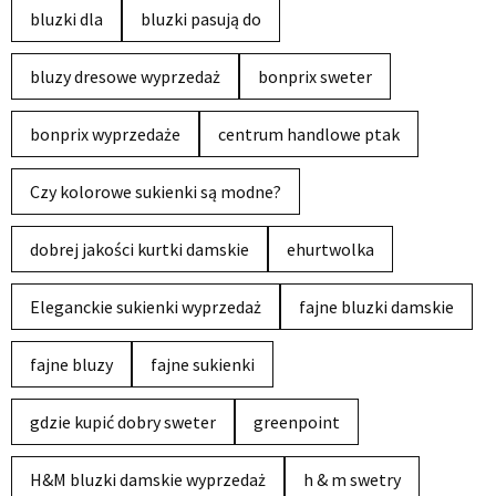
bluzki dla
bluzki pasują do
bluzy dresowe wyprzedaż
bonprix sweter
bonprix wyprzedaże
centrum handlowe ptak
Czy kolorowe sukienki są modne?
dobrej jakości kurtki damskie
ehurtwolka
Eleganckie sukienki wyprzedaż
fajne bluzki damskie
fajne bluzy
fajne sukienki
gdzie kupić dobry sweter
greenpoint
H&M bluzki damskie wyprzedaż
h & m swetry