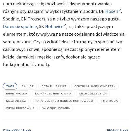
nam niekończące się możliwości eksperymentowania z
różnymi stylizacjami w wykorzystaniem spodni, DE
Hosen
.
Spodnie, EN
Trousers
, są nie tylko wyrazem naszego gustu.
Damskie spodnie
, SK
Nohavice
,
są także praktycznym
elementem, który wpływa na nasze codzienne doświadczenia i
samopoczucie. Czy to w kontekście formalnych spotkań czy
casualowych chwil, spodnie są niezastąpionym elementem
każdej damskiej i męskiej szafy, doskonale łącząc
funkcjonalność z modą.
TAGS
24HURT
BETA PLUS HURT
CENTRUM HANDLOWE PTAK
EHURTWOLKA
LA MANUEL HURTOWNIA
MEGI COLLECTION
MEGI ODZIEŻ
PRATO CENTRUM HANDLU HURTOWEGO
TMC MODA
WEGA HURTOWNIA
WŁOSKIE UBRANIA
PREVIOUS ARTICLE
NEXT ARTICLE