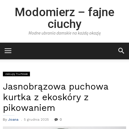
Modomierz – fajne
ciuchy
Modne ubrania damskie na każdą okazję
zakupy hurtowe
Jasnobrązowa puchowa
kurtka z ekoskóry z
pikowaniem
By
Joana
5 grudnia 2025
0