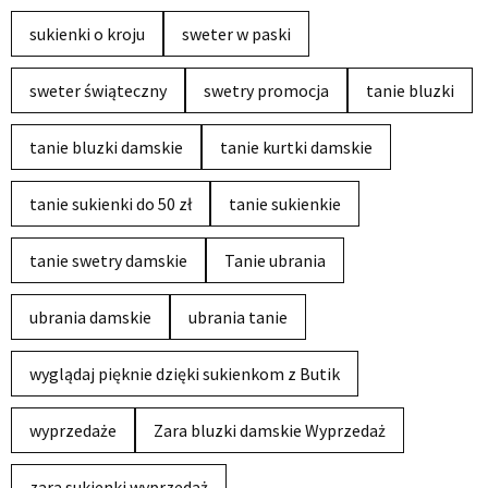
sukienki o kroju
sweter w paski
sweter świąteczny
swetry promocja
tanie bluzki
tanie bluzki damskie
tanie kurtki damskie
tanie sukienki do 50 zł
tanie sukienkie
tanie swetry damskie
Tanie ubrania
ubrania damskie
ubrania tanie
wyglądaj pięknie dzięki sukienkom z Butik
wyprzedaże
Zara bluzki damskie Wyprzedaż
zara sukienki wyprzedaż