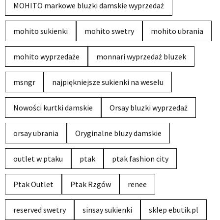
MOHITO markowe bluzki damskie wyprzedaż
mohito sukienki
mohito swetry
mohito ubrania
mohito wyprzedaże
monnari wyprzedaż bluzek
msngr
najpiękniejsze sukienki na weselu
Nowości kurtki damskie
Orsay bluzki wyprzedaż
orsay ubrania
Oryginalne bluzy damskie
outlet w ptaku
ptak
ptak fashion city
Ptak Outlet
Ptak Rzgów
renee
reserved swetry
sinsay sukienki
sklep ebutik.pl