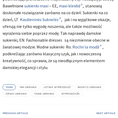
Bawełniane
sukienki maxi
– EE,
maxi kleidid
, stanowią
doskonałe rozwiązanie zarówno na co dzień. Sukienki na co
dzień, LT
Kasdieninės Suknelės
, jak i na wyjątkowe okazje,
oferują nie tylko wygodę noszenia, ale także możliwość
wyrażenia siebie poprzez modę. Tak naprawdę damskie
sukienki, EN. Fashionable dresses są niezmiennie obecne w
światowej modzie. Modne sukienki Ro.
Rochii la modă
,
podkreślając zarówno klasyczny szyk, jak i nowoczesną
kreatywność, co sprawia, że są nieodłącznym elementem
damskiej elegancji i stylu.
TAGS
HM UBRANIA
LETNIA WYPRZEDAŻ
MOHITO UBRANIA
ORSAY UBRANIA
TANIE UBRANIA
WYPRZEDAŻE
PREVIOUS ARTICLE
NEXT ARTICLE