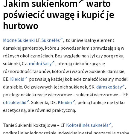
Jakim
sukienkom
warto
poświecić uwagę i kupić je
hurtowo
Modne Sukienki
LT.
Suknelės
, to uniwersalny element
damskiej garderoby, które z powodzeniem sprawdzają się w
różnych okolicznościach. Bez względu na styl czy porę roku,
sukienki, Cz.
módní šaty
, oferują niekończącą się
różnorodność fasonów, kolorów i wzorów. Sukienki damskie,
EE.
Kleidid
pozwalają każdej kobiecie znaleźć idealny model
dla siebie. Od zwiewnych letnich sukienek, SK.
dámske šaty
,
po eleganckie kreacje wieczorowe – sukienki wieczorowe – EE
õhtukleidid
. Sukienki, DE.
Kleider
, pełnią funkcję nie tylko
estetyczną, ale również praktyczną.
Tanie Sukienki koktajlowe – LT
Kokteilinės suknelės
,
podkreślając jednocześnie indywidualny styl noszącej je osoby.