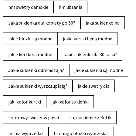
hm swetry damskie
hm ubrania
Jaka sukienka dla kobiety po 50?
jaka sukienko na
jakie bluzki są modne
jakie kurtki będą modne
jakie kurtki są modne
Jakie sukienki dla 30 latki?
Jakie sukienki odmładzają?
jakie sukienki są modne
Jakie sukienki wyszczuplają?
jakie swetry dla
jaki kolor kurtki
jaki kolor sukienki
kolorowy sweter w paski
kup sukienkę z Butik
letnia wyprzedaż
Limango bluzki wyprzedaż