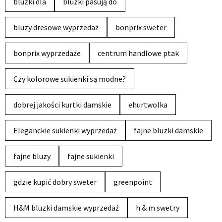
bluzki dla
bluzki pasują do
bluzy dresowe wyprzedaż
bonprix sweter
bonprix wyprzedaże
centrum handlowe ptak
Czy kolorowe sukienki są modne?
dobrej jakości kurtki damskie
ehurtwolka
Eleganckie sukienki wyprzedaż
fajne bluzki damskie
fajne bluzy
fajne sukienki
gdzie kupić dobry sweter
greenpoint
H&M bluzki damskie wyprzedaż
h & m swetry