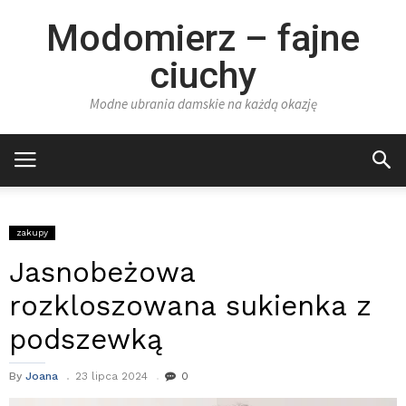
Modomierz – fajne
ciuchy
Modne ubrania damskie na każdą okazję
zakupy
Jasnobeżowa
rozkloszowana sukienka z
podszewką
By
Joana
23 lipca 2024
0