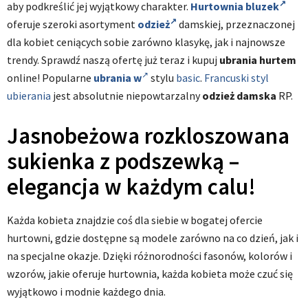
aby podkreślić jej wyjątkowy charakter.
Hurtownia bluzek
oferuje szeroki asortyment
odzież
damskiej, przeznaczonej
dla kobiet ceniących sobie zarówno klasykę, jak i najnowsze
trendy. Sprawdź naszą ofertę już teraz i kupuj
ubrania hurtem
online! Popularne
ubrania w
stylu
basic
.
Francuski styl
ubierania
jest absolutnie niepowtarzalny
odzież damska
RP.
Jasnobeżowa rozkloszowana
sukienka z podszewką –
elegancja w każdym calu!
Każda kobieta znajdzie coś dla siebie w bogatej ofercie
hurtowni, gdzie dostępne są modele zarówno na co dzień, jak i
na specjalne okazje. Dzięki różnorodności fasonów, kolorów i
wzorów, jakie oferuje hurtownia, każda kobieta może czuć się
wyjątkowo i modnie każdego dnia.