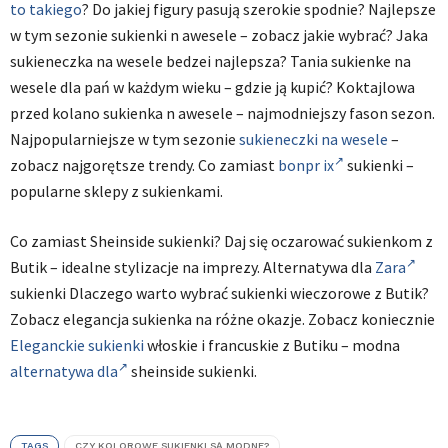
to takiego
? Do jakiej figury pasują szerokie spodnie? Najlepsze
w tym sezonie sukienki n awesele – zobacz jakie wybrać? Jaka
sukieneczka na wesele bedzei najlepsza? Tania sukienke na
wesele dla pań w każdym wieku – gdzie ją kupić? Koktajlowa
przed kolano sukienka n awesele – najmodniejszy fason sezon.
Najpopularniejsze w tym sezonie
sukieneczki na wesele
–
zobacz najgorętsze trendy. Co zamiast
bonpr ix
sukienki –
popularne sklepy z sukienkami.
Co zamiast Sheinside sukienki? Daj się oczarować sukienkom z
Butik – idealne stylizacje na imprezy. Alternatywa dla
Zara
sukienki Dlaczego warto wybrać sukienki wieczorowe z Butik?
Zobacz elegancja sukienka na różne okazje. Zobacz koniecznie
Eleganckie sukienki
włoskie i francuskie z Butiku – modna
alternatywa dla
sheinside sukienki.
TAGS
CZY KOLOROWE SUKIENKI SĄ MODNE?