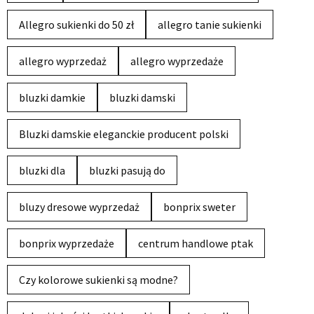
Allegro sukienki do 50 zł
allegro tanie sukienki
allegro wyprzedaż
allegro wyprzedaże
bluzki damkie
bluzki damski
Bluzki damskie eleganckie producent polski
bluzki dla
bluzki pasują do
bluzy dresowe wyprzedaż
bonprix sweter
bonprix wyprzedaże
centrum handlowe ptak
Czy kolorowe sukienki są modne?