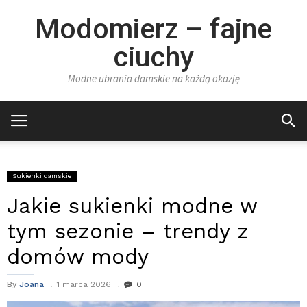
Modomierz – fajne
ciuchy
Modne ubrania damskie na każdą okazję
Sukienki damskie
Jakie sukienki modne w
tym sezonie – trendy z
domów mody
By
Joana
1 marca 2026
0