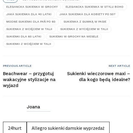
ELEGANCKA SUKIENKA W GROCHY
ELEGANCKA SUKIENKA W STYLU BOHO
JAKA SUKIENKA DLA 40 LATKI
JAKA SUKIENKA DLA KOBIETY PO 50?
MODNE SUKIENKI DLA PAŃ PO 60
SUKIENKA Z GUMKĄ W PASIE
SUKIENKA Z WCIĘCIEM W TALII
SUKIENKA Z WYCIĘCIEM W TALII
SUKIENKI DLA 60 LATKI
SUKIENKI W GROCHY NA WESELE
SUKIENKI Z WCIĘCIEM W TALII
PREVIOUS ARTICLE
NEXT ARTICLE
Beachwear – przygotuj
Sukienki wieczorowe maxi –
wakacyjne stylizacje na
dla kogo będą idealne?
wyjazd
Joana
24hurt
Allegro sukienki damskie wyprzedaż