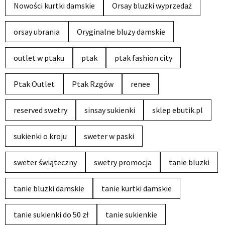
Nowości kurtki damskie
Orsay bluzki wyprzedaż
orsay ubrania
Oryginalne bluzy damskie
outlet w ptaku
ptak
ptak fashion city
Ptak Outlet
Ptak Rzgów
renee
reserved swetry
sinsay sukienki
sklep ebutik.pl
sukienki o kroju
sweter w paski
sweter świąteczny
swetry promocja
tanie bluzki
tanie bluzki damskie
tanie kurtki damskie
tanie sukienki do 50 zł
tanie sukienkie