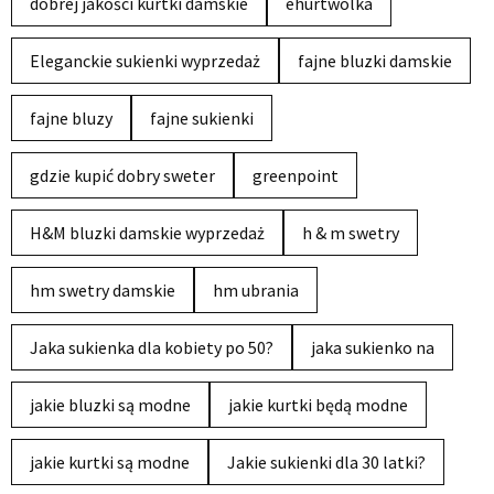
dobrej jakości kurtki damskie
ehurtwolka
Eleganckie sukienki wyprzedaż
fajne bluzki damskie
fajne bluzy
fajne sukienki
gdzie kupić dobry sweter
greenpoint
H&M bluzki damskie wyprzedaż
h & m swetry
hm swetry damskie
hm ubrania
Jaka sukienka dla kobiety po 50?
jaka sukienko na
jakie bluzki są modne
jakie kurtki będą modne
jakie kurtki są modne
Jakie sukienki dla 30 latki?