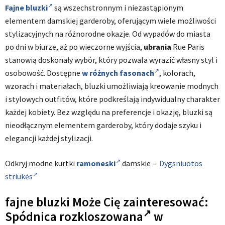
Fajne bluzki
są wszechstronnym i niezastąpionym
elementem damskiej garderoby, oferującym wiele możliwości
stylizacyjnych na różnorodne okazje. Od wypadów do miasta
po dni w biurze, aż po wieczorne wyjścia,
ubra
n
ia
Rue Paris
stanowią doskonały wybór, który pozwala wyrazić własny styl i
osobowość. Dostępne
w różnych fasonach
, kolorach,
wzorach i materiałach, bluzki umożliwiają kreowanie modnych
i stylowych outfitów, które podkreślają indywidualny charakter
każdej kobiety. Bez względu na preferencje i okazję, bluzki są
nieodłącznym elementem garderoby, który dodaje szyku i
elegancji każdej stylizacji.
Odkryj modne kurtki
ramoneski
damskie –
Dygsniuotos
striukės
fajne bluzki Może Cię zainteresować:
Spódnica rozkloszowana
w