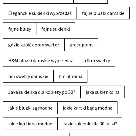
Eleganckie sukienki wyprzedaż
fajne bluzki damskie
fajne bluzy
fajne sukienki
gdzie kupić dobry sweter
greenpoint
H&M bluzki damskie wyprzedaż
h & m swetry
hm swetry damskie
hm ubrania
Jaka sukienka dla kobiety po 50?
jaka sukienko na
jakie bluzki są modne
jakie kurtki będą modne
jakie kurtki są modne
Jakie sukienki dla 30 latki?