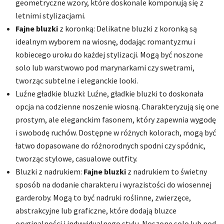
geometryczne wzory, które doskonale komponują się z
letnimi stylizacjami.
Fajne bluzki
z koronką: Delikatne bluzki z koronką są
idealnym wyborem na wiosnę, dodając romantyzmu i
kobiecego uroku do każdej stylizacji. Mogą być noszone
solo lub warstwowo pod marynarkami czy swetrami,
tworząc subtelne i eleganckie looki.
Luźne gładkie bluzki: Luźne, gładkie bluzki to doskonała
opcja na codzienne noszenie wiosną. Charakteryzują się one
prostym, ale eleganckim fasonem, który zapewnia wygodę
i swobodę ruchów. Dostępne w różnych kolorach, mogą być
łatwo dopasowane do różnorodnych spodni czy spódnic,
tworząc stylowe, casualowe outfity.
Bluzki z nadrukiem:
Fajne bluzki
z nadrukiem to świetny
sposób na dodanie charakteru i wyrazistości do wiosennej
garderoby. Mogą to być nadruki roślinne, zwierzęce,
abstrakcyjne lub graficzne, które dodają bluzce
oryginalności i indywidualnego stylu. Noszone solo lub pod