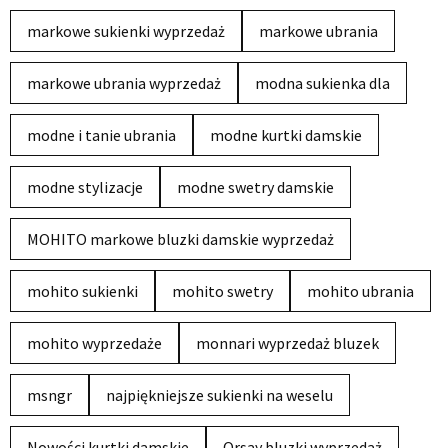
markowe sukienki wyprzedaż
markowe ubrania
markowe ubrania wyprzedaż
modna sukienka dla
modne i tanie ubrania
modne kurtki damskie
modne stylizacje
modne swetry damskie
MOHITO markowe bluzki damskie wyprzedaż
mohito sukienki
mohito swetry
mohito ubrania
mohito wyprzedaże
monnari wyprzedaż bluzek
msngr
najpiękniejsze sukienki na weselu
Nowości kurtki damskie
Orsay bluzki wyprzedaż