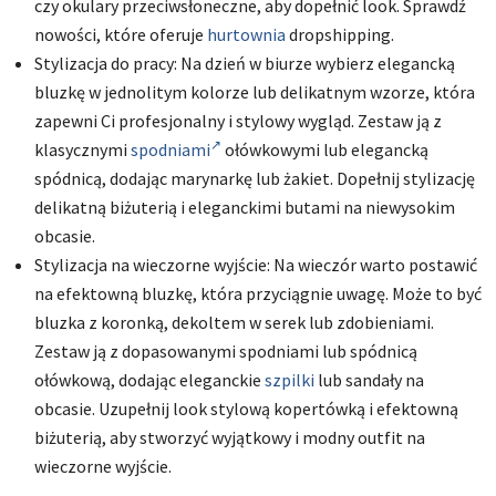
czy okulary przeciwsłoneczne, aby dopełnić look. Sprawdź
nowości, które oferuje
hurtownia
dropshipping.
Stylizacja do pracy: Na dzień w biurze wybierz elegancką
bluzkę w jednolitym kolorze lub delikatnym wzorze, która
zapewni Ci profesjonalny i stylowy wygląd. Zestaw ją z
klasycznymi
spodniami
ołówkowymi lub elegancką
spódnicą, dodając marynarkę lub żakiet. Dopełnij stylizację
delikatną biżuterią i eleganckimi butami na niewysokim
obcasie.
Stylizacja na wieczorne wyjście: Na wieczór warto postawić
na efektowną bluzkę, która przyciągnie uwagę. Może to być
bluzka z koronką, dekoltem w serek lub zdobieniami.
Zestaw ją z dopasowanymi spodniami lub spódnicą
ołówkową, dodając eleganckie
szpilki
lub sandały na
obcasie. Uzupełnij look stylową kopertówką i efektowną
biżuterią, aby stworzyć wyjątkowy i modny outfit na
wieczorne wyjście.