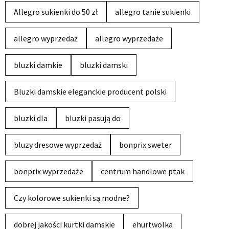
Allegro sukienki do 50 zł
allegro tanie sukienki
allegro wyprzedaż
allegro wyprzedaże
bluzki damkie
bluzki damski
Bluzki damskie eleganckie producent polski
bluzki dla
bluzki pasują do
bluzy dresowe wyprzedaż
bonprix sweter
bonprix wyprzedaże
centrum handlowe ptak
Czy kolorowe sukienki są modne?
dobrej jakości kurtki damskie
ehurtwolka