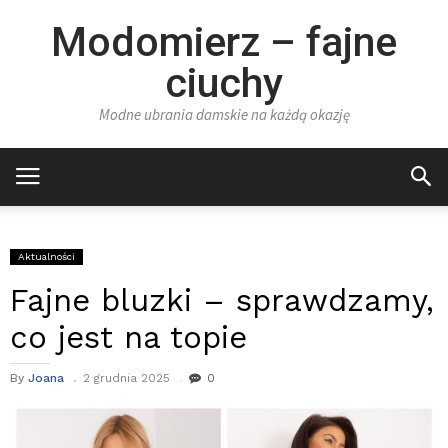
Modomierz – fajne
ciuchy
Modne ubrania damskie na każdą okazję
Aktualności
Fajne bluzki – sprawdzamy,
co jest na topie
By
Joana
2 grudnia 2025
0