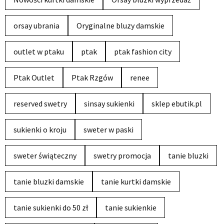
orsay ubrania
Oryginalne bluzy damskie
outlet w ptaku
ptak
ptak fashion city
Ptak Outlet
Ptak Rzgów
renee
reserved swetry
sinsay sukienki
sklep ebutik.pl
sukienki o kroju
sweter w paski
sweter świąteczny
swetry promocja
tanie bluzki
tanie bluzki damskie
tanie kurtki damskie
tanie sukienki do 50 zł
tanie sukienkie