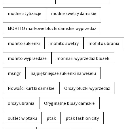
modne stylizacje
modne swetry damskie
MOHITO markowe bluzki damskie wyprzedaż
mohito sukienki
mohito swetry
mohito ubrania
mohito wyprzedaże
monnari wyprzedaż bluzek
msngr
najpiękniejsze sukienki na weselu
Nowości kurtki damskie
Orsay bluzki wyprzedaż
orsay ubrania
Oryginalne bluzy damskie
outlet w ptaku
ptak
ptak fashion city