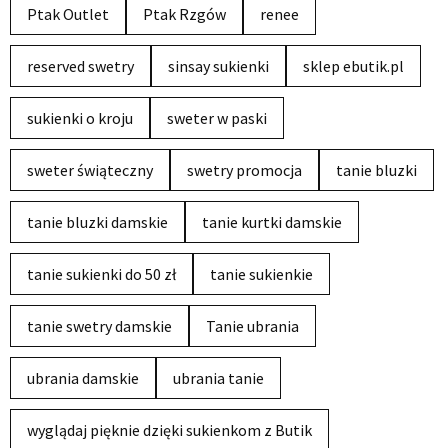
Ptak Outlet
Ptak Rzgów
renee
reserved swetry
sinsay sukienki
sklep ebutik.pl
sukienki o kroju
sweter w paski
sweter świąteczny
swetry promocja
tanie bluzki
tanie bluzki damskie
tanie kurtki damskie
tanie sukienki do 50 zł
tanie sukienkie
tanie swetry damskie
Tanie ubrania
ubrania damskie
ubrania tanie
wyglądaj pięknie dzięki sukienkom z Butik