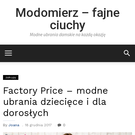
Modomierz – fajne
ciuchy
Modne ubrania damskie na każdą okazję
zakupy
Factory Price – modne
ubrania dziecięce i dla
dorosłych
By
Joana
18 grudnia 2017
0