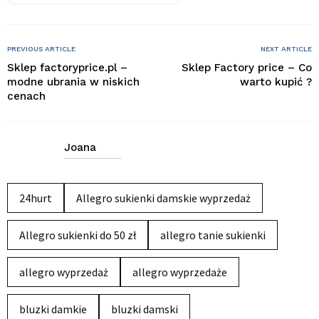
PREVIOUS ARTICLE
NEXT ARTICLE
Sklep factoryprice.pl –
Sklep Factory price – Co
modne ubrania w niskich
warto kupić ?
cenach
Joana
24hurt
Allegro sukienki damskie wyprzedaż
Allegro sukienki do 50 zł
allegro tanie sukienki
allegro wyprzedaż
allegro wyprzedaże
bluzki damkie
bluzki damski