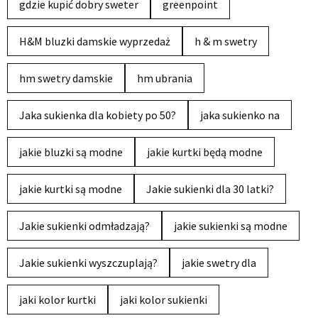
gdzie kupić dobry sweter
greenpoint
H&M bluzki damskie wyprzedaż
h & m swetry
hm swetry damskie
hm ubrania
Jaka sukienka dla kobiety po 50?
jaka sukienko na
jakie bluzki są modne
jakie kurtki będą modne
jakie kurtki są modne
Jakie sukienki dla 30 latki?
Jakie sukienki odmładzają?
jakie sukienki są modne
Jakie sukienki wyszczuplają?
jakie swetry dla
jaki kolor kurtki
jaki kolor sukienki