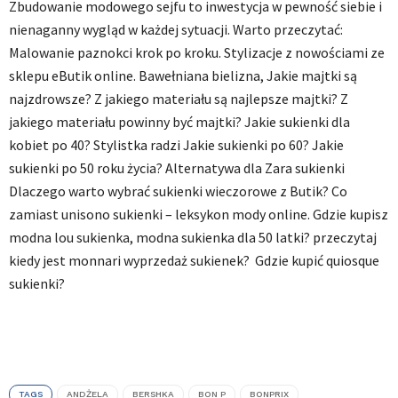
Zbudowanie modowego sejfu to inwestycja w pewność siebie i
nienaganny wygląd w każdej sytuacji. Warto przeczytać:
Malowanie paznokci krok po kroku. Stylizacje z nowościami ze
sklepu eButik online. Bawełniana bielizna, Jakie majtki są
najzdrowsze? Z jakiego materiału są najlepsze majtki? Z
jakiego materiału powinny być majtki? Jakie sukienki dla
kobiet po 40? Stylistka radzi Jakie sukienki po 60? Jakie
sukienki po 50 roku życia? Alternatywa dla Zara sukienki
Dlaczego warto wybrać sukienki wieczorowe z Butik? Co
zamiast unisono sukienki – leksykon mody online. Gdzie kupisz
modna lou sukienka, modna sukienka dla 50 latki? przeczytaj
kiedy jest monnari wyprzedaż sukienek? Gdzie kupić quiosque
sukienki?
TAGS
ANDŻELA
BERSHKA
BON P
BONPRIX