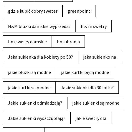
gdzie kupić dobry sweter
greenpoint
H&M bluzki damskie wyprzedaż
h & m swetry
hm swetry damskie
hm ubrania
Jaka sukienka dla kobiety po 50?
jaka sukienko na
jakie bluzki są modne
jakie kurtki będą modne
jakie kurtki są modne
Jakie sukienki dla 30 latki?
Jakie sukienki odmładzają?
jakie sukienki są modne
Jakie sukienki wyszczuplają?
jakie swetry dla