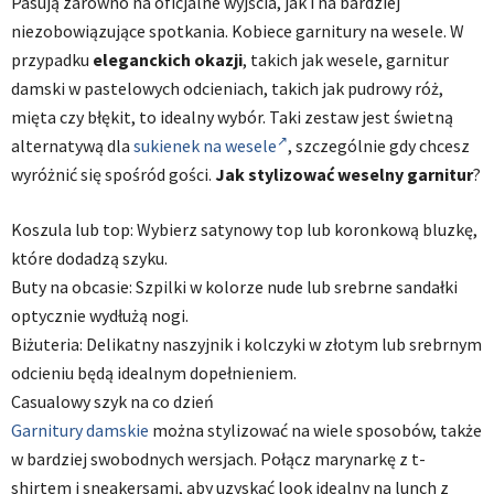
Pasują zarówno na oficjalne wyjścia, jak i na bardziej
niezobowiązujące spotkania. Kobiece garnitury na wesele. W
przypadku
eleganckich okazji
, takich jak wesele, garnitur
damski w pastelowych odcieniach, takich jak pudrowy róż,
mięta czy błękit, to idealny wybór. Taki zestaw jest świetną
alternatywą dla
sukienek na wesele
, szczególnie gdy chcesz
wyróżnić się spośród gości.
Jak stylizować weselny garnitur
?
Koszula lub top: Wybierz satynowy top lub koronkową bluzkę,
które dodadzą szyku.
Buty na obcasie: Szpilki w kolorze nude lub srebrne sandałki
optycznie wydłużą nogi.
Biżuteria: Delikatny naszyjnik i kolczyki w złotym lub srebrnym
odcieniu będą idealnym dopełnieniem.
Casualowy szyk na co dzień
Garnitury damskie
można stylizować na wiele sposobów, także
w bardziej swobodnych wersjach. Połącz marynarkę z t-
shirtem i sneakersami, aby uzyskać look idealny na lunch z