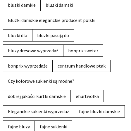
bluzki damkie
bluzki damski
Bluzki damskie eleganckie producent polski
bluzki dla
bluzki pasują do
bluzy dresowe wyprzedaż
bonprix sweter
bonprix wyprzedaże
centrum handlowe ptak
Czy kolorowe sukienki są modne?
dobrej jakości kurtki damskie
ehurtwolka
Eleganckie sukienki wyprzedaż
fajne bluzki damskie
fajne bluzy
fajne sukienki