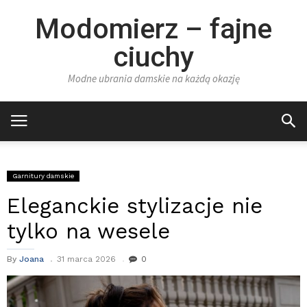
Modomierz – fajne
ciuchy
Modne ubrania damskie na każdą okazję
Garnitury damskie
Eleganckie stylizacje nie
tylko na wesele
By
Joana
31 marca 2026
0