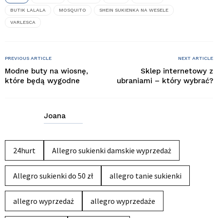
BUTIK LALALA
MOSQUITO
SHEIN SUKIENKA NA WESELE
VARLESCA
PREVIOUS ARTICLE
NEXT ARTICLE
Modne buty na wiosnę,
Sklep internetowy z
które będą wygodne
ubraniami – który wybrać?
Joana
24hurt
Allegro sukienki damskie wyprzedaż
Allegro sukienki do 50 zł
allegro tanie sukienki
allegro wyprzedaż
allegro wyprzedaże