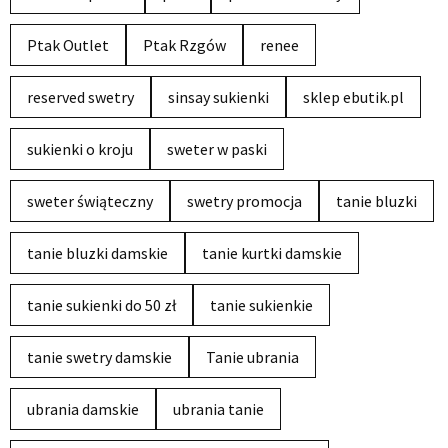
Ptak Outlet
Ptak Rzgów
renee
reserved swetry
sinsay sukienki
sklep ebutik.pl
sukienki o kroju
sweter w paski
sweter świąteczny
swetry promocja
tanie bluzki
tanie bluzki damskie
tanie kurtki damskie
tanie sukienki do 50 zł
tanie sukienkie
tanie swetry damskie
Tanie ubrania
ubrania damskie
ubrania tanie