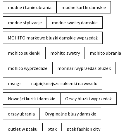
modne i tanie ubrania
modne kurtki damskie
modne stylizacje
modne swetry damskie
MOHITO markowe bluzki damskie wyprzedaż
mohito sukienki
mohito swetry
mohito ubrania
mohito wyprzedaże
monnari wyprzedaż bluzek
msngr
najpiękniejsze sukienki na weselu
Nowości kurtki damskie
Orsay bluzki wyprzedaż
orsay ubrania
Oryginalne bluzy damskie
outlet w ptaku
ptak
ptak fashion city