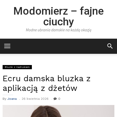
Modomierz – fajne
ciuchy
Modne ubrania damskie na każdą okazję
Bluzki z nadrukiem
Ecru damska bluzka z
aplikacją z dżetów
By
Joana
26 kwietnia 2026
0