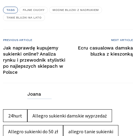
TAGS
FAJNE CIUCHY
MODNE BLUZKI Z NADRUKIEM
TANIE BLUZKI NA LATO
PREVIOUS ARTICLE
NEXT ARTICLE
Jak naprawdę kupujemy
Ecru casualowa damska
sukienki online? Analiza
bluzka z kieszonką
rynku i przewodnik stylistki
po najlepszych sklepach w
Polsce
Joana
24hurt
Allegro sukienki damskie wyprzedaż
Allegro sukienki do 50 zł
allegro tanie sukienki