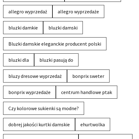
allegro wyprzedaż
allegro wyprzedaże
bluzki damkie
bluzki damski
Bluzki damskie eleganckie producent polski
bluzki dla
bluzki pasują do
bluzy dresowe wyprzedaż
bonprix sweter
bonprix wyprzedaże
centrum handlowe ptak
Czy kolorowe sukienki są modne?
dobrej jakości kurtki damskie
ehurtwolka