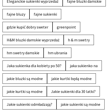
Eleganckie sukienki wyprzedaż
fajne bluzki damskie
fajne bluzy
fajne sukienki
gdzie kupić dobry sweter
greenpoint
H&M bluzki damskie wyprzedaż
h & m swetry
hm swetry damskie
hm ubrania
Jaka sukienka dla kobiety po 50?
jaka sukienko na
jakie bluzki są modne
jakie kurtki będą modne
jakie kurtki są modne
Jakie sukienki dla 30 latki?
Jakie sukienki odmładzają?
jakie sukienki są modne