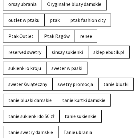
orsay ubrania
Oryginalne bluzy damskie
outlet w ptaku
ptak
ptak fashion city
Ptak Outlet
Ptak Rzgów
renee
reserved swetry
sinsay sukienki
sklep ebutik.pl
sukienki o kroju
sweter w paski
sweter świąteczny
swetry promocja
tanie bluzki
tanie bluzki damskie
tanie kurtki damskie
tanie sukienki do 50 zł
tanie sukienkie
tanie swetry damskie
Tanie ubrania