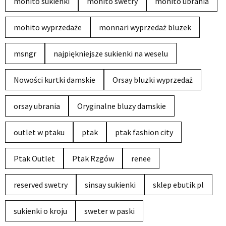
mohito sukienki
mohito swetry
mohito ubrania
mohito wyprzedaże
monnari wyprzedaż bluzek
msngr
najpiękniejsze sukienki na weselu
Nowości kurtki damskie
Orsay bluzki wyprzedaż
orsay ubrania
Oryginalne bluzy damskie
outlet w ptaku
ptak
ptak fashion city
Ptak Outlet
Ptak Rzgów
renee
reserved swetry
sinsay sukienki
sklep ebutik.pl
sukienki o kroju
sweter w paski