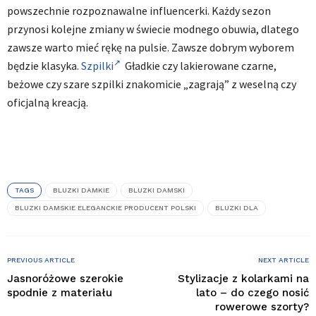
powszechnie rozpoznawalne influencerki. Każdy sezon
przynosi kolejne zmiany w świecie modnego obuwia, dlatego
zawsze warto mieć rękę na pulsie. Zawsze dobrym wyborem
będzie klasyka.
Szpilki
Gładkie czy lakierowane czarne,
beżowe czy szare szpilki znakomicie „zagrają” z weselną czy
oficjalną kreacją.
TAGS
BLUZKI DAMKIE
BLUZKI DAMSKI
BLUZKI DAMSKIE ELEGANCKIE PRODUCENT POLSKI
BLUZKI DLA
PREVIOUS ARTICLE
NEXT ARTICLE
Jasnoróżowe szerokie
Stylizacje z kolarkami na
spodnie z materiału
lato – do czego nosić
rowerowe szorty?