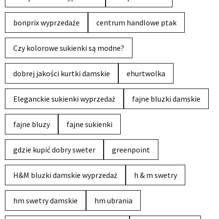
bonprix wyprzedaże
centrum handlowe ptak
Czy kolorowe sukienki są modne?
dobrej jakości kurtki damskie
ehurtwolka
Eleganckie sukienki wyprzedaż
fajne bluzki damskie
fajne bluzy
fajne sukienki
gdzie kupić dobry sweter
greenpoint
H&M bluzki damskie wyprzedaż
h & m swetry
hm swetry damskie
hm ubrania