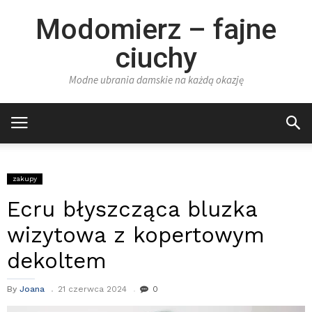
Modomierz – fajne
ciuchy
Modne ubrania damskie na każdą okazję
zakupy
Ecru błyszcząca bluzka
wizytowa z kopertowym
dekoltem
By
Joana
21 czerwca 2024
0