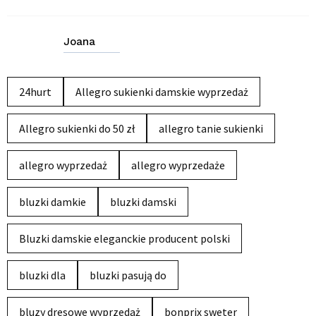
Joana
24hurt
Allegro sukienki damskie wyprzedaż
Allegro sukienki do 50 zł
allegro tanie sukienki
allegro wyprzedaż
allegro wyprzedaże
bluzki damkie
bluzki damski
Bluzki damskie eleganckie producent polski
bluzki dla
bluzki pasują do
bluzy dresowe wyprzedaż
bonprix sweter