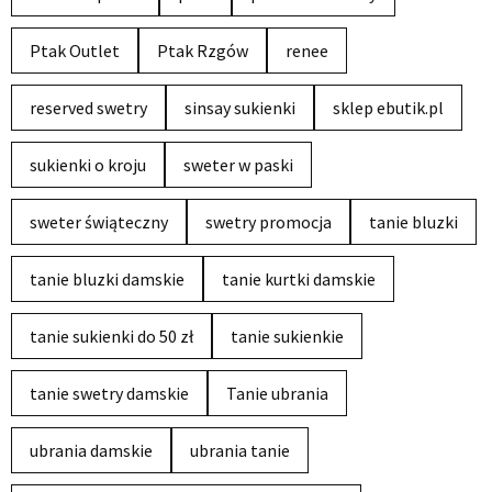
Ptak Outlet
Ptak Rzgów
renee
reserved swetry
sinsay sukienki
sklep ebutik.pl
sukienki o kroju
sweter w paski
sweter świąteczny
swetry promocja
tanie bluzki
tanie bluzki damskie
tanie kurtki damskie
tanie sukienki do 50 zł
tanie sukienkie
tanie swetry damskie
Tanie ubrania
ubrania damskie
ubrania tanie