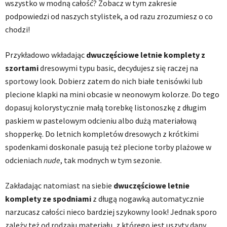
wszystko w modną całość? Zobacz w tym zakresie
podpowiedzi od naszych stylistek, a od razu zrozumiesz o co
chodzi!
Przykładowo wkładając
dwuczęściowe letnie komplety z
szortami
dresowymi typu basic, decydujesz się raczej na
sportowy look. Dobierz zatem do nich białe tenisówki lub
plecione klapki na mini obcasie w neonowym kolorze. Do tego
dopasuj kolorystycznie małą torebkę listonoszkę z długim
paskiem w pastelowym odcieniu albo dużą materiałową
shopperkę. Do letnich kompletów dresowych z krótkimi
spodenkami doskonale pasują też plecione torby plażowe w
odcieniach
nude
, tak modnych w tym sezonie.
Zakładając natomiast na siebie
dwuczęściowe letnie
komplety ze spodniami
z długą nogawką automatycznie
narzucasz całości nieco bardziej szykowny look! Jednak sporo
zależy też od rodzaju materiału, z którego jest uszyty dany