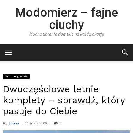
Modomierz – fajne
ciuchy
Modne ubrania damskie na każdą okazję
Komplety letnie
Dwuczęściowe letnie
komplety – sprawdź, który
pasuje do Ciebie
By
Joana
22 maja 2026
0