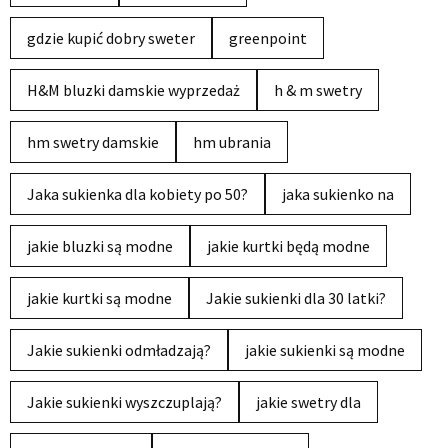
gdzie kupić dobry sweter
greenpoint
H&M bluzki damskie wyprzedaż
h & m swetry
hm swetry damskie
hm ubrania
Jaka sukienka dla kobiety po 50?
jaka sukienko na
jakie bluzki są modne
jakie kurtki będą modne
jakie kurtki są modne
Jakie sukienki dla 30 latki?
Jakie sukienki odmładzają?
jakie sukienki są modne
Jakie sukienki wyszczuplają?
jakie swetry dla