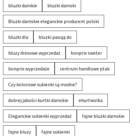
bluzki damkie
bluzki damski
Bluzki damskie eleganckie producent polski
bluzki dla
bluzki pasują do
bluzy dresowe wyprzedaż
bonprix sweter
bonprix wyprzedaże
centrum handlowe ptak
Czy kolorowe sukienki są modne?
dobrej jakości kurtki damskie
ehurtwolka
Eleganckie sukienki wyprzedaż
fajne bluzki damskie
fajne bluzy
fajne sukienki