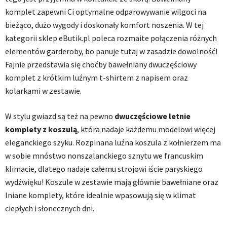
komplet zapewni Ci optymalne odparowywanie wilgoci na
bieżąco, dużo wygody i doskonały komfort noszenia. W tej
kategorii sklep eButik.pl poleca rozmaite połączenia różnych
elementów garderoby, bo panuje tutaj w zasadzie dowolność!
Fajnie przedstawia się choćby bawełniany dwuczęściowy
komplet z krótkim luźnym t-shirtem z napisem oraz
kolarkami w zestawie.
W stylu gwiazd są też na pewno
dwuczęściowe letnie
komplety z koszulą
, która nadaje każdemu modelowi więcej
eleganckiego szyku. Rozpinana luźna koszula z kołnierzem ma
w sobie mnóstwo nonszalanckiego sznytu we francuskim
klimacie, dlatego nadaje całemu strojowi iście paryskiego
wydźwięku! Koszule w zestawie mają głównie bawełniane oraz
lniane komplety, które idealnie wpasowują się w klimat
ciepłych i słonecznych dni.