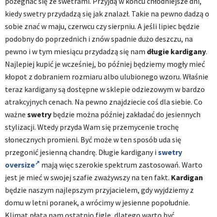
pożegnać się ze swetrami. Przyjdą w końcu chłodniejsze dni,
kiedy swetry przydadzą się jak znalazł. Takie na pewno dadzą o
sobie znać w maju, czerwcu czy sierpniu. A jeśli lipiec będzie
podobny do poprzednich i znów spadnie dużo deszczu, na
pewno i w tym miesiącu przydadzą się nam
długie kardigany
.
Najlepiej kupić je wcześniej, bo później będziemy mogły mieć
kłopot z dobraniem rozmiaru albo ulubionego wzoru. Właśnie
teraz kardigany są dostępne w sklepie odziezowym w bardzo
atrakcyjnych cenach. Na pewno znajdziecie coś dla siebie. Co
ważne
swetry
będzie można później zakładać do jesiennych
stylizacji. Wtedy przyda Wam się przemycenie trochę
słonecznych promieni. Być może w ten sposób uda się
przegonić jesienną chandrę. Długie kardigany i
swetry
oversize
mają więc szerokie spektrum zastosowań. Warto
jest je mieć w swojej szafie zważywszy na ten fakt.
Kardigan
będzie naszym najlepszym przyjacielem, gdy wyjdziemy z
domu w letni poranek, a wrócimy w jesienne popołudnie.
Klimat płata nam ostatnio figle, dlatego warto być