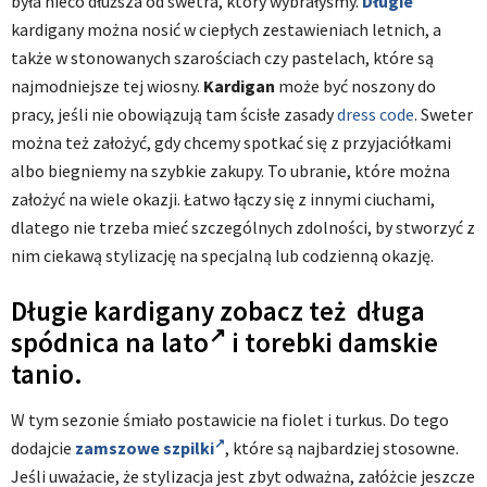
była nieco dłuższa od swetra, który wybrałyśmy.
Długie
kardigany można nosić w ciepłych zestawieniach letnich, a
także w stonowanych szarościach czy pastelach, które są
najmodniejsze tej wiosny.
Kardigan
może być noszony do
pracy, jeśli nie obowiązują tam ścisłe zasady
dress code
. Sweter
można też założyć, gdy chcemy spotkać się z przyjaciółkami
albo biegniemy na szybkie zakupy. To ubranie, które można
założyć na wiele okazji. Łatwo łączy się z innymi ciuchami,
dlatego nie trzeba mieć szczególnych zdolności, by stworzyć z
nim ciekawą stylizację na specjalną lub codzienną okazję.
Długie kardigany zobacz też
długa
spódnica na lato
i torebki damskie
tanio.
W tym sezonie śmiało postawicie na fiolet i turkus. Do tego
dodajcie
zamszowe szpilki
, które są najbardziej stosowne.
Jeśli uważacie, że stylizacja jest zbyt odważna, załóżcie jeszcze