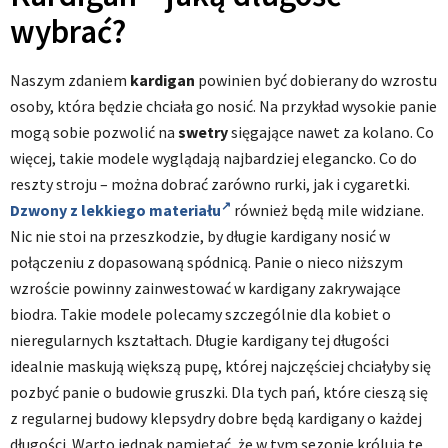
wybrać?
Naszym zdaniem
kardigan
powinien być dobierany do wzrostu
osoby, która będzie chciała go nosić. Na przykład wysokie panie
mogą sobie pozwolić na
swetry
sięgające nawet za kolano. Co
więcej, takie modele wyglądają najbardziej elegancko. Co do
reszty stroju – można dobrać zarówno rurki, jak i cygaretki.
Dzwony z lekkiego materiału
również będą mile widziane.
Nic nie stoi na przeszkodzie, by długie kardigany nosić w
połączeniu z dopasowaną spódnicą. Panie o nieco niższym
wzroście powinny zainwestować w kardigany zakrywające
biodra. Takie modele polecamy szczególnie dla kobiet o
nieregularnych kształtach. Długie kardigany tej długości
idealnie maskują większą pupę, której najczęściej chciałyby się
pozbyć panie o budowie gruszki. Dla tych pań, które cieszą się
z regularnej budowy klepsydry dobre będą kardigany o każdej
długości. Warto jednak pamiętać, że w tym sezonie królują te