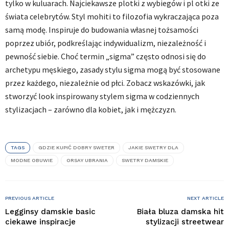
tylko w kuluarach. Najciekawsze plotki z wybiegów i pl otki ze
świata celebrytów. Styl mohiti to filozofia wykraczająca poza
samą modę. Inspiruje do budowania własnej tożsamości
poprzez ubiór, podkreślając indywidualizm, niezależność i
pewność siebie. Choć termin „sigma” często odnosi się do
archetypu męskiego, zasady stylu sigma mogą być stosowane
przez każdego, niezależnie od płci. Zobacz wskazówki, jak
stworzyć look inspirowany stylem sigma w codziennych
stylizacjach – zarówno dla kobiet, jak i mężczyzn.
TAGS
GDZIE KUPIĆ DOBRY SWETER
JAKIE SWETRY DLA
MODNE OBUWIE
ORSAY UBRANIA
SWETRY DAMSKIE
PREVIOUS ARTICLE
NEXT ARTICLE
Legginsy damskie basic
Biała bluza damska hit
ciekawe inspiracje
stylizacji streetwear