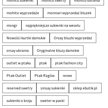
mohito sukienki
mohito swetry
mohito ubrania
mohito wyprzedaże
monnari wyprzedaż bluzek
msngr
najpiękniejsze sukienki na weselu
Nowości kurtki damskie
Orsay bluzki wyprzedaż
orsay ubrania
Oryginalne bluzy damskie
outlet w ptaku
ptak
ptak fashion city
Ptak Outlet
Ptak Rzgów
renee
reserved swetry
sinsay sukienki
sklep ebutik.pl
sukienki o kroju
sweter w paski