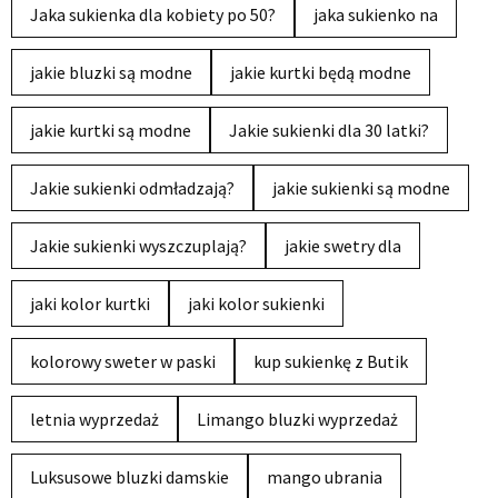
Jaka sukienka dla kobiety po 50?
jaka sukienko na
jakie bluzki są modne
jakie kurtki będą modne
jakie kurtki są modne
Jakie sukienki dla 30 latki?
Jakie sukienki odmładzają?
jakie sukienki są modne
Jakie sukienki wyszczuplają?
jakie swetry dla
jaki kolor kurtki
jaki kolor sukienki
kolorowy sweter w paski
kup sukienkę z Butik
letnia wyprzedaż
Limango bluzki wyprzedaż
Luksusowe bluzki damskie
mango ubrania