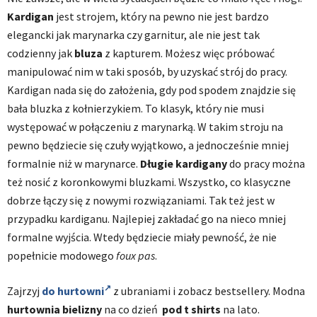
Kardigan
jest strojem, który na pewno nie jest bardzo
elegancki jak marynarka czy garnitur, ale nie jest tak
codzienny jak
bluza
z kapturem. Możesz więc próbować
manipulować nim w taki sposób, by uzyskać strój do pracy.
Kardigan nada się do założenia, gdy pod spodem znajdzie się
bała bluzka z kołnierzykiem. To klasyk, który nie musi
występować w połączeniu z marynarką. W takim stroju na
pewno będziecie się czuły wyjątkowo, a jednocześnie mniej
formalnie niż w marynarce.
Długie kardigany
do pracy można
też nosić z koronkowymi bluzkami. Wszystko, co klasyczne
dobrze łączy się z nowymi rozwiązaniami. Tak też jest w
przypadku kardiganu. Najlepiej zakładać go na nieco mniej
formalne wyjścia. Wtedy będziecie miały pewność, że nie
popełnicie modowego
foux pas
.
Zajrzyj
do hurtowni
z ubraniami i zobacz bestsellery. Modna
hurtownia bielizny
na co dzień
pod t shirts
na lato.