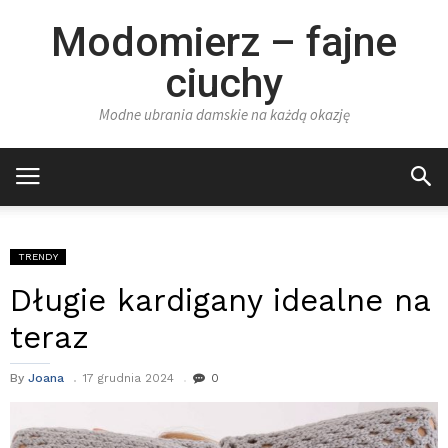
Modomierz – fajne
ciuchy
Modne ubrania damskie na każdą okazję
TRENDY
Długie kardigany idealne na
teraz
By
Joana
17 grudnia 2024
0