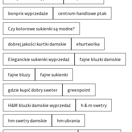
bonprix wyprzedaże
centrum handlowe ptak
Czy kolorowe sukienki są modne?
dobrej jakości kurtki damskie
ehurtwolka
Eleganckie sukienki wyprzedaż
fajne bluzki damskie
fajne bluzy
fajne sukienki
gdzie kupić dobry sweter
greenpoint
H&M bluzki damskie wyprzedaż
h & m swetry
hm swetry damskie
hm ubrania