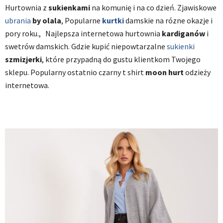
Hurtownia z
sukienkami
na komunię i na co dzień. Zjawiskowe
ubrania
by olala
, Popularne
kurtki
damskie na rózne okazje i
pory roku., Najlepsza internetowa hurtownia
kardiganów
i
swetrów damskich. Gdzie kupić niepowtarzalne
sukienki
szmizjerki
, które przypadną do gustu klientkom Twojego
sklepu. Popularny ostatnio czarny t shirt
moon hurt
odzieży
internetowa.