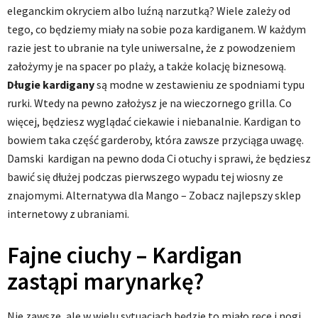
eleganckim okryciem albo luźną narzutką? Wiele zależy od
tego, co będziemy miały na sobie poza kardiganem. W każdym
razie jest to ubranie na tyle uniwersalne, że z powodzeniem
założymy je na spacer po plaży, a także kolację biznesową.
Długie kardigany
są modne w zestawieniu ze spodniami typu
rurki. Wtedy na pewno założysz je na wieczornego grilla. Co
więcej, będziesz wyglądać ciekawie i niebanalnie. Kardigan to
bowiem taka część garderoby, która zawsze przyciąga uwagę.
Damski kardigan na pewno doda Ci otuchy i sprawi, że będziesz
bawić się dłużej podczas pierwszego wypadu tej wiosny ze
znajomymi. Alternatywa dla Mango – Zobacz najlepszy sklep
internetowy z ubraniami.
Fajne ciuchy – Kardigan
zastąpi marynarkę?
Nie zawsze, ale w wielu sytuacjach będzie to miało ręce i nogi.