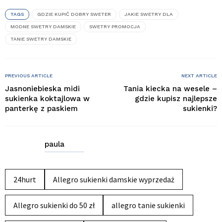
TAGS
GDZIE KUPIĆ DOBRY SWETER
JAKIE SWETRY DLA
MODNE SWETRY DAMSKIE
SWETRY PROMOCJA
TANIE SWETRY DAMSKIE
PREVIOUS ARTICLE
NEXT ARTICLE
Jasnoniebieska midi
Tania kiecka na wesele –
sukienka koktajlowa w
gdzie kupisz najlepsze
panterkę z paskiem
sukienki?
paula
24hurt
Allegro sukienki damskie wyprzedaż
Allegro sukienki do 50 zł
allegro tanie sukienki