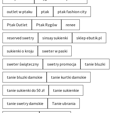
outlet w ptaku
ptak
ptak fashion city
Ptak Outlet
Ptak Rzgów
renee
reserved swetry
sinsay sukienki
sklep ebutik.pl
sukienki o kroju
sweter w paski
sweter świąteczny
swetry promocja
tanie bluzki
tanie bluzki damskie
tanie kurtki damskie
tanie sukienki do 50 zł
tanie sukienkie
tanie swetry damskie
Tanie ubrania