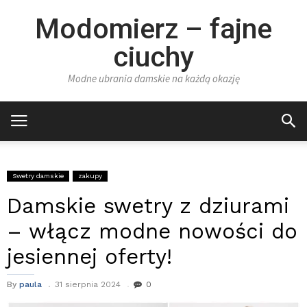
Modomierz – fajne
ciuchy
Modne ubrania damskie na każdą okazję
Swetry damskie
zakupy
Damskie swetry z dziurami
– włącz modne nowości do
jesiennej oferty!
By
paula
31 sierpnia 2024
0