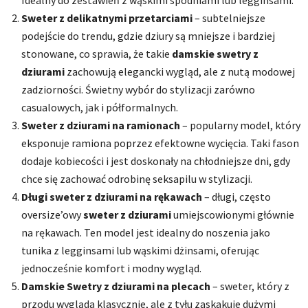
Idealny do zestawień z wąskimi spodniami lub legginsami.
Sweter z delikatnymi przetarciami
– subtelniejsze
podejście do trendu, gdzie dziury są mniejsze i bardziej
stonowane, co sprawia, że takie
damskie swetry z
dziurami
zachowują elegancki wygląd, ale z nutą modowej
zadziorności. Świetny wybór do stylizacji zarówno
casualowych, jak i półformalnych.
Sweter z dziurami na ramionach
– popularny model, który
eksponuje ramiona poprzez efektowne wycięcia. Taki fason
dodaje kobiecości i jest doskonały na chłodniejsze dni, gdy
chce się zachować odrobinę seksapilu w stylizacji.
Długi sweter z dziurami na rękawach
– długi, często
oversize’owy
sweter z dziurami
umiejscowionymi głównie
na rękawach. Ten model jest idealny do noszenia jako
tunika z legginsami lub wąskimi dżinsami, oferując
jednocześnie komfort i modny wygląd.
Damskie Swetry z dziurami na plecach
– sweter, który z
przodu wygląda klasycznie, ale z tyłu zaskakuje dużymi