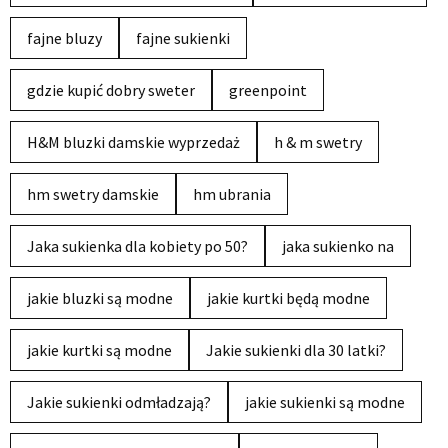
fajne bluzy
fajne sukienki
gdzie kupić dobry sweter
greenpoint
H&M bluzki damskie wyprzedaż
h & m swetry
hm swetry damskie
hm ubrania
Jaka sukienka dla kobiety po 50?
jaka sukienko na
jakie bluzki są modne
jakie kurtki będą modne
jakie kurtki są modne
Jakie sukienki dla 30 latki?
Jakie sukienki odmładzają?
jakie sukienki są modne