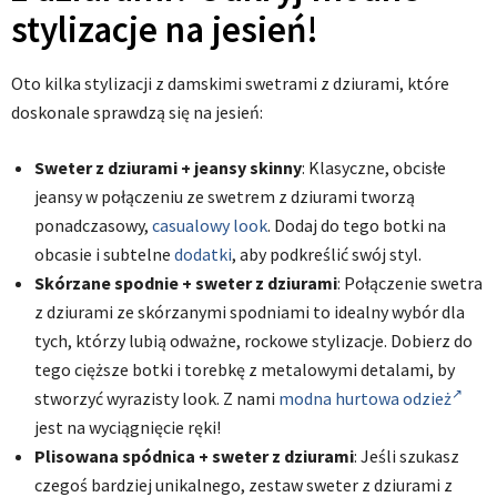
stylizacje na jesień!
Oto kilka stylizacji z damskimi swetrami z dziurami, które
doskonale sprawdzą się na jesień:
Sweter z dziurami + jeansy skinny
: Klasyczne, obcisłe
jeansy w połączeniu ze swetrem z dziurami tworzą
ponadczasowy,
casualowy look
. Dodaj do tego botki na
obcasie i subtelne
dodatki
, aby podkreślić swój styl.
Skórzane spodnie + sweter z dziurami
: Połączenie swetra
z dziurami ze skórzanymi spodniami to idealny wybór dla
tych, którzy lubią odważne, rockowe stylizacje. Dobierz do
tego cięższe botki i torebkę z metalowymi detalami, by
stworzyć wyrazisty look. Z nami
modna hurtowa odzież
jest na wyciągnięcie ręki!
Plisowana spódnica + sweter z dziurami
: Jeśli szukasz
czegoś bardziej unikalnego, zestaw sweter z dziurami z