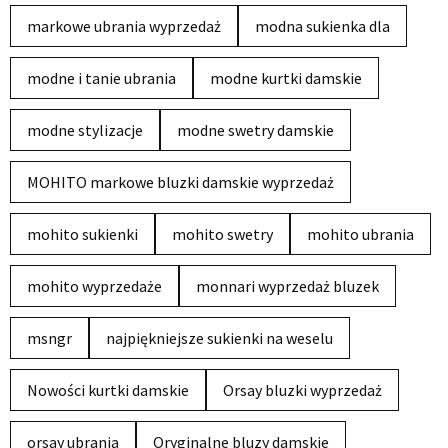
markowe ubrania wyprzedaż
modna sukienka dla
modne i tanie ubrania
modne kurtki damskie
modne stylizacje
modne swetry damskie
MOHITO markowe bluzki damskie wyprzedaż
mohito sukienki
mohito swetry
mohito ubrania
mohito wyprzedaże
monnari wyprzedaż bluzek
msngr
najpiękniejsze sukienki na weselu
Nowości kurtki damskie
Orsay bluzki wyprzedaż
orsay ubrania
Oryginalne bluzy damskie