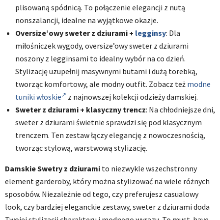
plisowaną spódnicą. To połączenie elegancji z nutą
nonszalancji, idealne na wyjątkowe okazje.
Oversize’owy sweter z dziurami +
legginsy
: Dla
miłośniczek wygody, oversize’owy sweter z dziurami
noszony z legginsami to idealny wybór na co dzień.
Stylizację uzupełnij masywnymi butami i dużą torebką,
tworząc komfortowy, ale modny outfit. Zobacz też
modne
tuniki włoskie
z najnowszej kolekcji odzieży damskiej.
Sweter z dziurami + klasyczny trencz
: Na chłodniejsze dni,
sweter z dziurami świetnie sprawdzi się pod klasycznym
trenczem. Ten zestaw łączy elegancję z nowoczesnością,
tworząc stylową, warstwową stylizację.
Damskie Swetry z dziurami
to niezwykle wszechstronny
element garderoby, który można stylizować na wiele różnych
sposobów. Niezależnie od tego, czy preferujesz casualowy
look, czy bardziej eleganckie zestawy, sweter z dziurami doda
Twojej stylizacji charakteru i modnego wyrazu. To must-have