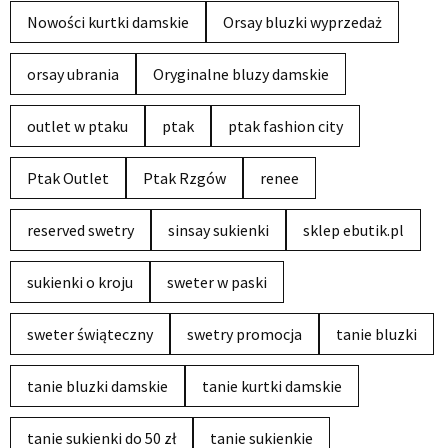
Nowości kurtki damskie
Orsay bluzki wyprzedaż
orsay ubrania
Oryginalne bluzy damskie
outlet w ptaku
ptak
ptak fashion city
Ptak Outlet
Ptak Rzgów
renee
reserved swetry
sinsay sukienki
sklep ebutik.pl
sukienki o kroju
sweter w paski
sweter świąteczny
swetry promocja
tanie bluzki
tanie bluzki damskie
tanie kurtki damskie
tanie sukienki do 50 zł
tanie sukienkie