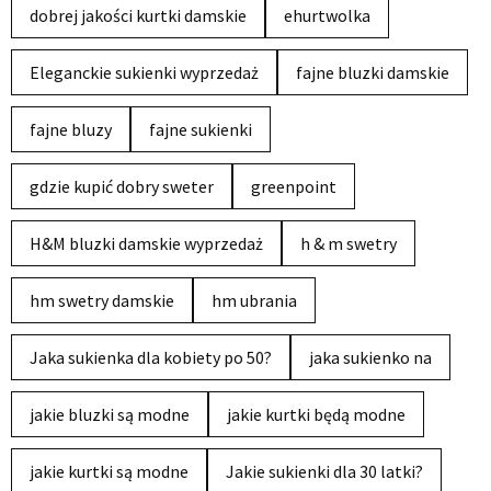
dobrej jakości kurtki damskie
ehurtwolka
Eleganckie sukienki wyprzedaż
fajne bluzki damskie
fajne bluzy
fajne sukienki
gdzie kupić dobry sweter
greenpoint
H&M bluzki damskie wyprzedaż
h & m swetry
hm swetry damskie
hm ubrania
Jaka sukienka dla kobiety po 50?
jaka sukienko na
jakie bluzki są modne
jakie kurtki będą modne
jakie kurtki są modne
Jakie sukienki dla 30 latki?