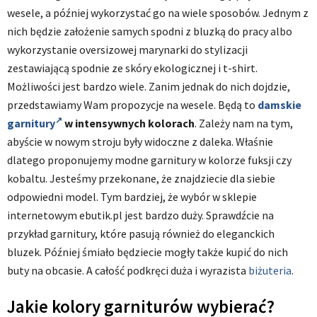
wesele, a później wykorzystać go na wiele sposobów. Jednym z
nich będzie założenie samych spodni z bluzką do pracy albo
wykorzystanie oversizowej marynarki do stylizacji
zestawiającą spodnie ze skóry ekologicznej i t-shirt.
Możliwości jest bardzo wiele. Zanim jednak do nich dojdzie,
przedstawiamy Wam propozycje na wesele. Będą to
damskie
garnitury
w intensywnych kolorach
. Zależy nam na tym,
abyście w nowym stroju były widoczne z daleka. Właśnie
dlatego proponujemy modne garnitury w kolorze fuksji czy
kobaltu. Jesteśmy przekonane, że znajdziecie dla siebie
odpowiedni model. Tym bardziej, że wybór w sklepie
internetowym ebutik.pl jest bardzo duży. Sprawdźcie na
przykład garnitury, które pasują również do eleganckich
bluzek. Później śmiało będziecie mogły także kupić do nich
buty na obcasie. A całość podkręci duża i wyrazista
biżuteria
.
Jakie kolory garniturów wybierać?