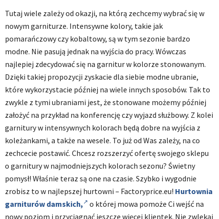
Tutaj wiele zależy od okazji, na którą zechcemy wybrać się w
nowym garniturze. Intensywne kolory, takie jak
pomarańczowy czy kobaltowy, są w tym sezonie bardzo
modne. Nie pasują jednak na wyjścia do pracy. Wówczas
najlepiej zdecydować się na garnitur w kolorze stonowanym.
Dzięki takiej propozycji zyskacie dla siebie modne ubranie,
które wykorzystacie później na wiele innych sposobów. Tak to
zwykle z tymi ubraniami jest, że stonowane możemy później
założyć na przykład na konferencję czy wyjazd służbowy. Z kolei
garnitury w intensywnych kolorach będą dobre na wyjścia z
koleżankami, a także na wesele. To już od Was zależy, na co
zechcecie postawić. Chcesz rozszerzyć ofertę swojego sklepu
o garnitury w najmodniejszych kolorach sezonu? Świetny
pomysł! Właśnie teraz są one na czasie. Szybko i wygodnie
zrobisz to w najlepszej hurtowni – Factoryprice.eu!
Hurtownia
garniturów damskich,
o której mowa pomoże Ci wejść na
nowy poziom i przyciągnąć jeszcze więcej klientek. Nie zwlekaj