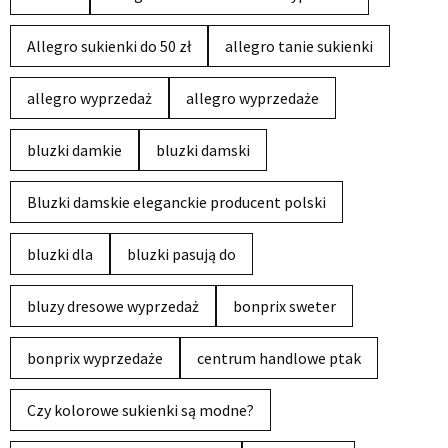
Allegro sukienki do 50 zł
allegro tanie sukienki
allegro wyprzedaż
allegro wyprzedaże
bluzki damkie
bluzki damski
Bluzki damskie eleganckie producent polski
bluzki dla
bluzki pasują do
bluzy dresowe wyprzedaż
bonprix sweter
bonprix wyprzedaże
centrum handlowe ptak
Czy kolorowe sukienki są modne?