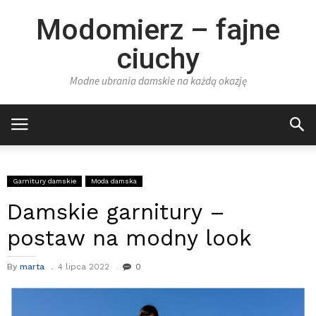
Modomierz – fajne
ciuchy
Modne ubrania damskie na każdą okazję
Garnitury damskie
Moda damska
Damskie garnitury –
postaw na modny look
By
marta
4 lipca 2022
0