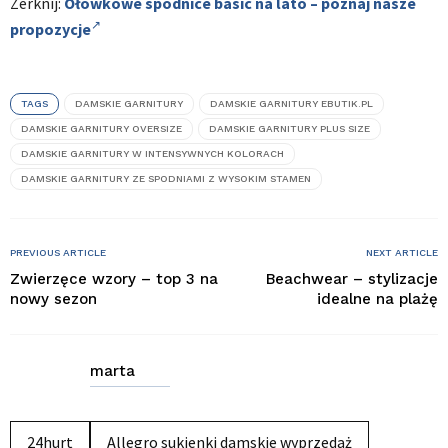
Zerknij:
Ołówkowe spódnice basic na lato – poznaj nasze
propozycje
TAGS
DAMSKIE GARNITURY
DAMSKIE GARNITURY EBUTIK.PL
DAMSKIE GARNITURY OVERSIZE
DAMSKIE GARNITURY PLUS SIZE
DAMSKIE GARNITURY W INTENSYWNYCH KOLORACH
DAMSKIE GARNITURY ZE SPODNIAMI Z WYSOKIM STAMEN
PREVIOUS ARTICLE
NEXT ARTICLE
Zwierzęce wzory – top 3 na
Beachwear – stylizacje
nowy sezon
idealne na plażę
marta
24hurt
Allegro sukienki damskie wyprzedaż