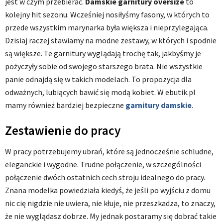
jest w czym przebierać.
Damskie garnitury oversize
to
kolejny hit sezonu. Wcześniej nosiłyśmy fasony, w których to
przede wszystkim marynarka była większa i nieprzylegająca.
Dzisiaj raczej stawiamy na modne zestawy, w których i spodnie
są większe. Te garnitury wyglądają trochę tak, jakbyśmy je
pożyczyły sobie od swojego starszego brata. Nie wszystkie
panie odnajdą się w takich modelach. To propozycja dla
odważnych, lubiących bawić się modą kobiet. W ebutik.pl
mamy również bardziej bezpieczne
garnitury damskie
.
Zestawienie do pracy
W pracy potrzebujemy ubrań, które są jednocześnie schludne,
eleganckie i wygodne. Trudne połączenie, w szczególności
połączenie dwóch ostatnich cech stroju idealnego do pracy.
Znana modelka powiedziała kiedyś, że jeśli po wyjściu z domu
nic cię nigdzie nie uwiera, nie kłuje, nie przeszkadza, to znaczy,
że nie wyglądasz dobrze. My jednak postaramy się dobrać takie