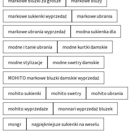
markowe bluzki za grosze
markowe bluzy
markowe sukienki wyprzedaż
markowe ubrania
markowe ubrania wyprzedaż
modna sukienka dla
modne i tanie ubrania
modne kurtki damskie
modne stylizacje
modne swetry damskie
MOHITO markowe bluzki damskie wyprzedaż
mohito sukienki
mohito swetry
mohito ubrania
mohito wyprzedaże
monnari wyprzedaż bluzek
msngr
najpiękniejsze sukienki na weselu