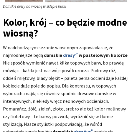
Damskie dresy na wiosnę w sklepie butik
Kolor, krój – co będzie modne
wiosną?
W nadchodzącym sezonie wiosennym zapowiada się, że
najmodniejsze będą
damskie
dresy
w pastelowym kolorze
.
Nie sposób wymienić nawet kilka topowych barw, bo prawdę
mówiąc – każda jest na swój sposób urocza. Pudrowy róż,
odcień miętowy, blady błękit – paleta pełna odcieni daje każdej
kobiecie duże pole do popisu. Dla kontrastu, w topowych
wyborach znajdą się również spodnie dresowe damskie w
intensywnych, niekiedy wręcz neonowych odcieniach.
Pomarańcz, żółć, zieleń, złoto, srebro ale też kolor malinowy
czy fioletowy – te barwy pozwolą wyróżnić się w tłumie
stylizacją. Nasze stylistki podpowiadają, że wśród
najmodniejszych krojów
damskich
dresów
znajdą się