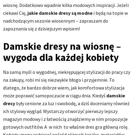
wiosnę. Dodatkowo wpadnie kilka modowych inspiracji. Jeżeli
ciekawi Cię,
jakie damskie dresy są modne
i będą na topie w
nadchodzącym sezonie wiosennym – zapraszam do
zapoznania się z dzisiejszym wpisem!
Damskie dresy na wiosnę –
wygoda dla każdej kobiety
Na samą myśl o wygodnej, niekrępującej stylizacji do pracy czy
na zakupy, robi mi się niezwykle błogo i przyjemnie. To
dlatego, że bardzo dobrze wiem, jak komfortowa stylizacja
może poprawić samopoczucie w ciągu dnia. Kiedyś
damskie
dresy
były cenione za luz i swobodę, a dziś doceniamy również
ich stylowy wygląd. Wystarczy otworzyć pierwszy lepszy
magazyn modowy i z łatwością znajdziemy w nim propozycje
gotowych outfitów. A w nich to właśnie dres gra główną rolę.
Kobiety mogą wybierać pośród różnych krojów, materiałów,