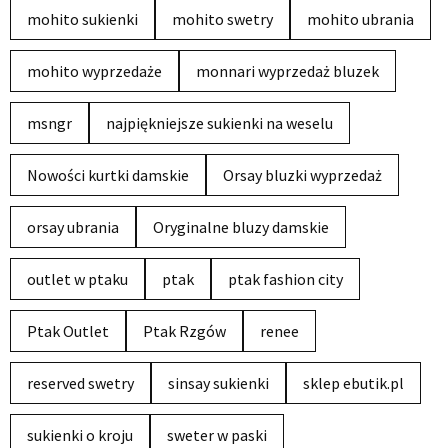
mohito sukienki
mohito swetry
mohito ubrania
mohito wyprzedaże
monnari wyprzedaż bluzek
msngr
najpiękniejsze sukienki na weselu
Nowości kurtki damskie
Orsay bluzki wyprzedaż
orsay ubrania
Oryginalne bluzy damskie
outlet w ptaku
ptak
ptak fashion city
Ptak Outlet
Ptak Rzgów
renee
reserved swetry
sinsay sukienki
sklep ebutik.pl
sukienki o kroju
sweter w paski