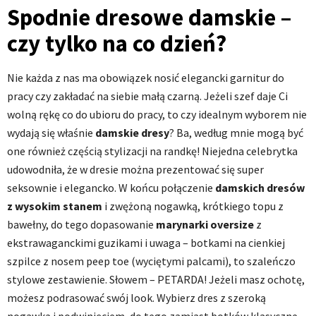
Spodnie dresowe damskie –
czy tylko na co dzień?
Nie każda z nas ma obowiązek nosić elegancki garnitur do
pracy czy zakładać na siebie małą czarną. Jeżeli szef daje Ci
wolną rękę co do ubioru do pracy, to czy idealnym wyborem nie
wydają się właśnie
damskie dresy
? Ba, według mnie mogą być
one również częścią stylizacji na randkę! Niejedna celebrytka
udowodniła, że w dresie można prezentować się super
seksownie i elegancko. W końcu połączenie
damskich dresów
z wysokim stanem
i zwężoną nogawką, krótkiego topu z
bawełny, do tego dopasowanie
marynarki oversize
z
ekstrawaganckimi guzikami i uwaga – botkami na cienkiej
szpilce z nosem peep toe (wyciętymi palcami), to szaleńczo
stylowe zestawienie. Słowem – PETARDA! Jeżeli masz ochotę,
możesz podrasować swój look. Wybierz dres z szeroką