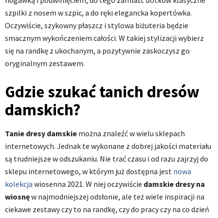
nogawką i podwinięciem, do tego zamiast botków klasyczne
szpilki z nosem w szpic, a do ręki elegancka kopertówka.
Oczywiście, szykowny płaszcz i stylowa biżuteria będzie
smacznym wykończeniem całości. W takiej stylizacji wybierz
się na randkę z ukochanym, a pozytywnie zaskoczysz go
oryginalnym zestawem.
Gdzie szukać tanich dresów
damskich?
Tanie dresy damskie
można znaleźć w wielu sklepach
internetowych. Jednak te wykonane z dobrej jakości materiału
są trudniejsze w odszukaniu. Nie trać czasu i od razu zajrzyj do
sklepu internetowego, w którym już dostępna jest
nowa
kolekcja
wiosenna 2021. W niej oczywiście
damskie dresy na
wiosnę
w najmodniejszej odsłonie, ale też wiele inspiracji na
ciekawe zestawy czy to na randkę, czy do pracy czy na co dzień