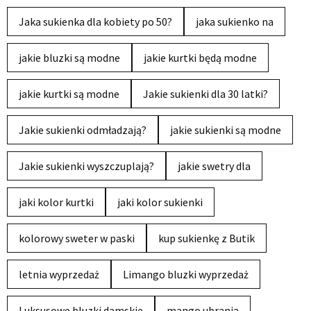
Jaka sukienka dla kobiety po 50?
jaka sukienko na
jakie bluzki są modne
jakie kurtki będą modne
jakie kurtki są modne
Jakie sukienki dla 30 latki?
Jakie sukienki odmładzają?
jakie sukienki są modne
Jakie sukienki wyszczuplają?
jakie swetry dla
jaki kolor kurtki
jaki kolor sukienki
kolorowy sweter w paski
kup sukienkę z Butik
letnia wyprzedaż
Limango bluzki wyprzedaż
Luksusowe bluzki damskie
mango ubrania