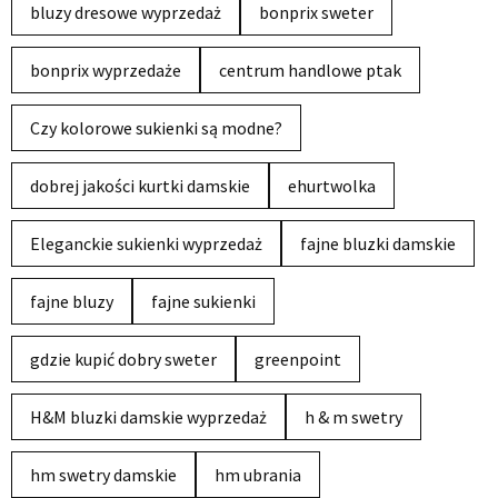
bluzy dresowe wyprzedaż
bonprix sweter
bonprix wyprzedaże
centrum handlowe ptak
Czy kolorowe sukienki są modne?
dobrej jakości kurtki damskie
ehurtwolka
Eleganckie sukienki wyprzedaż
fajne bluzki damskie
fajne bluzy
fajne sukienki
gdzie kupić dobry sweter
greenpoint
H&M bluzki damskie wyprzedaż
h & m swetry
hm swetry damskie
hm ubrania