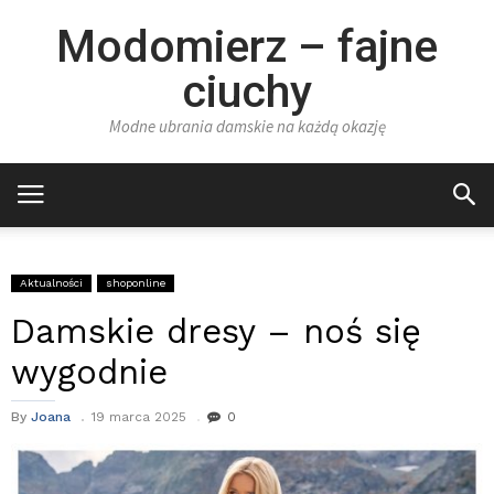
Modomierz – fajne
ciuchy
Modne ubrania damskie na każdą okazję
Aktualności
shoponline
Damskie dresy – noś się
wygodnie
By
Joana
19 marca 2025
0