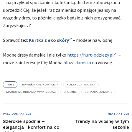
– na przykład spotkanie z koleżanką. Jestem zobowiązana
uprzedzić Cię, że jeżeli raz zamienisz opinające jeansy na
wygodny dres, to później ciężko będzie z nich zrezygnować.
Zaryzykujesz?
Sprawdź też:
Kurtka z eko skóry
– modele na wiosnę
Modne dresy damskie i nie tylko
https://hurt-odziezy.pl
–
może zainteresuje Cię: Modna
bluza damska
na wiosnę
TAGS
BAWEŁNIANE KOMPLETY
KOLEKCJA WIOSNA
MARKOWE UBRANIA WYPRZEDAŻ
SPODNIE
UBRANIA DAMSKIE
PREVIOUS ARTICLE
NEXT ARTICLE
Szerokie spodnie –
Trendy na wiosnę w tym
elegancja i komfort na co
sezonie