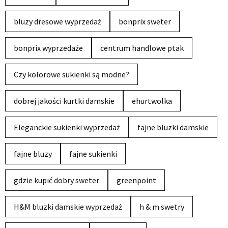
bluzy dresowe wyprzedaż
bonprix sweter
bonprix wyprzedaże
centrum handlowe ptak
Czy kolorowe sukienki są modne?
dobrej jakości kurtki damskie
ehurtwolka
Eleganckie sukienki wyprzedaż
fajne bluzki damskie
fajne bluzy
fajne sukienki
gdzie kupić dobry sweter
greenpoint
H&M bluzki damskie wyprzedaż
h & m swetry