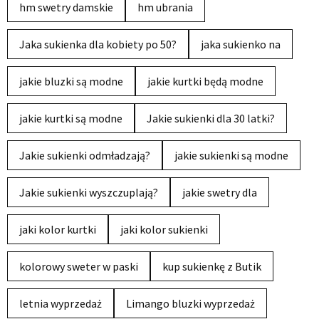
hm swetry damskie
hm ubrania
Jaka sukienka dla kobiety po 50?
jaka sukienko na
jakie bluzki są modne
jakie kurtki będą modne
jakie kurtki są modne
Jakie sukienki dla 30 latki?
Jakie sukienki odmładzają?
jakie sukienki są modne
Jakie sukienki wyszczuplają?
jakie swetry dla
jaki kolor kurtki
jaki kolor sukienki
kolorowy sweter w paski
kup sukienkę z Butik
letnia wyprzedaż
Limango bluzki wyprzedaż