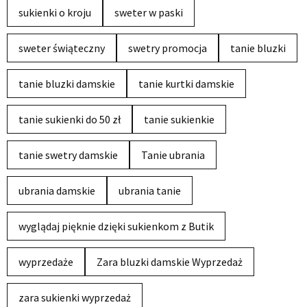
sukienki o kroju
sweter w paski
sweter świąteczny
swetry promocja
tanie bluzki
tanie bluzki damskie
tanie kurtki damskie
tanie sukienki do 50 zł
tanie sukienkie
tanie swetry damskie
Tanie ubrania
ubrania damskie
ubrania tanie
wyglądaj pięknie dzięki sukienkom z Butik
wyprzedaże
Zara bluzki damskie Wyprzedaż
zara sukienki wyprzedaż