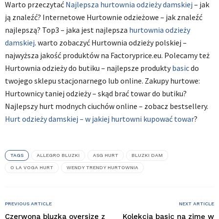
Warto przeczytać
Najlepsza hurtownia odzieży damskiej
– jak
ją znaleźć? Internetowe Hurtownie odzieżowe – jak znaleźć
najlepszą? Top3 – jaka jest najlepsza
hurtownia odzieży
damskiej
. warto zobaczyć Hurtownia odzieży polskiej –
najwyższa jakość produktów na Factoryprice.eu. Polecamy też
Hurtownia odzieży do butiku – najlepsze produkty
basic
do
twojego sklepu stacjonarnego lub online. Zakupy hurtowe:
Hurtownicy taniej odzieży – skąd brać towar do butiku?
Najlepszy hurt modnych ciuchów online – zobacz bestsellery.
Hurt odzieży damskiej – w jakiej hurtowni kupować towar
?
TAGS
ALLEGRO BLUZKI
ASG HURT
BLUZKI DAM
O LA VOGA HURT
WENDY TRENDY HURTOWNIA
PREVIOUS ARTICLE
NEXT ARTICLE
Czerwona bluzka oversize z
Kolekcja basic na zimę w