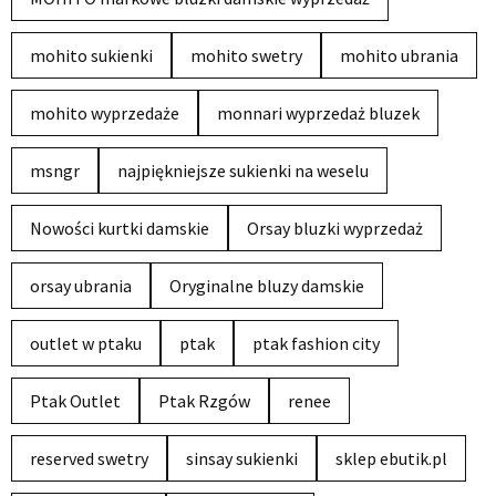
mohito sukienki
mohito swetry
mohito ubrania
mohito wyprzedaże
monnari wyprzedaż bluzek
msngr
najpiękniejsze sukienki na weselu
Nowości kurtki damskie
Orsay bluzki wyprzedaż
orsay ubrania
Oryginalne bluzy damskie
outlet w ptaku
ptak
ptak fashion city
Ptak Outlet
Ptak Rzgów
renee
reserved swetry
sinsay sukienki
sklep ebutik.pl