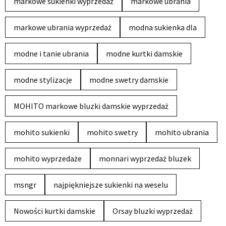
markowe sukienki wyprzedaż
markowe ubrania
markowe ubrania wyprzedaż
modna sukienka dla
modne i tanie ubrania
modne kurtki damskie
modne stylizacje
modne swetry damskie
MOHITO markowe bluzki damskie wyprzedaż
mohito sukienki
mohito swetry
mohito ubrania
mohito wyprzedaże
monnari wyprzedaż bluzek
msngr
najpiękniejsze sukienki na weselu
Nowości kurtki damskie
Orsay bluzki wyprzedaż