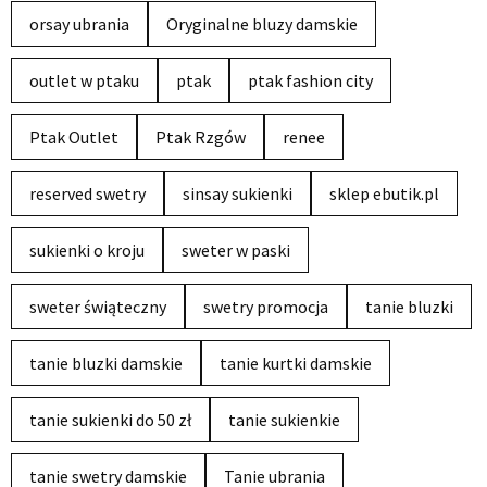
orsay ubrania
Oryginalne bluzy damskie
outlet w ptaku
ptak
ptak fashion city
Ptak Outlet
Ptak Rzgów
renee
reserved swetry
sinsay sukienki
sklep ebutik.pl
sukienki o kroju
sweter w paski
sweter świąteczny
swetry promocja
tanie bluzki
tanie bluzki damskie
tanie kurtki damskie
tanie sukienki do 50 zł
tanie sukienkie
tanie swetry damskie
Tanie ubrania