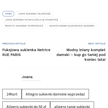
TAGS
JAKIE SUKIENKI SĄ MODNE
JAKIE SUKIENKI WYSZCZUPLAJĄ SYLWETKĘ
MOHITO SUKIENKI WYPRZEDAŻ
NOWOCZESNE ELEGANCKIE SUKIENKI
PREVIOUS ARTICLE
NEXT ARTICLE
Fuksjowa sukienka Netrice
Modny lniany komplet
RUE PARIS
damski – kup go taniej pod
koniec lata!
Joana
24hurt
Allegro sukienki damskie wyprzedaż
Allegro sukienki do 50 zł
allegro tanie sukienki