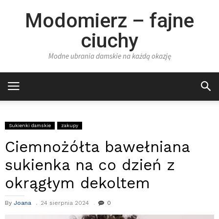
Modomierz – fajne
ciuchy
Modne ubrania damskie na każdą okazję
Sukienki damskie
zakupy
Ciemnożółta bawełniana
sukienka na co dzień z
okrągłym dekoltem
By
Joana
24 sierpnia 2024
0