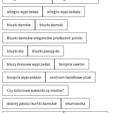
allegro wyprzedaż
allegro wyprzedaże
bluzki damkie
bluzki damski
Bluzki damskie eleganckie producent polski
bluzki dla
bluzki pasują do
bluzy dresowe wyprzedaż
bonprix sweter
bonprix wyprzedaże
centrum handlowe ptak
Czy kolorowe sukienki są modne?
dobrej jakości kurtki damskie
ehurtwolka