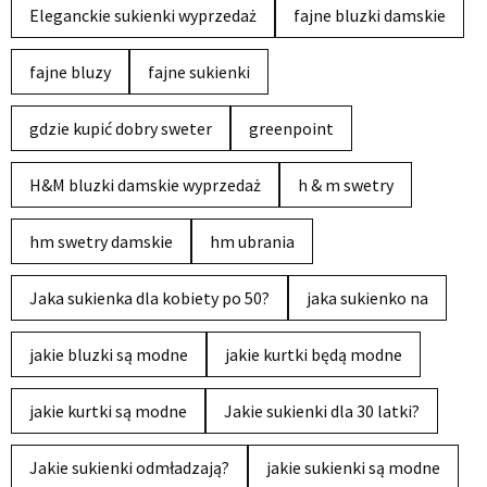
Eleganckie sukienki wyprzedaż
fajne bluzki damskie
fajne bluzy
fajne sukienki
gdzie kupić dobry sweter
greenpoint
H&M bluzki damskie wyprzedaż
h & m swetry
hm swetry damskie
hm ubrania
Jaka sukienka dla kobiety po 50?
jaka sukienko na
jakie bluzki są modne
jakie kurtki będą modne
jakie kurtki są modne
Jakie sukienki dla 30 latki?
Jakie sukienki odmładzają?
jakie sukienki są modne