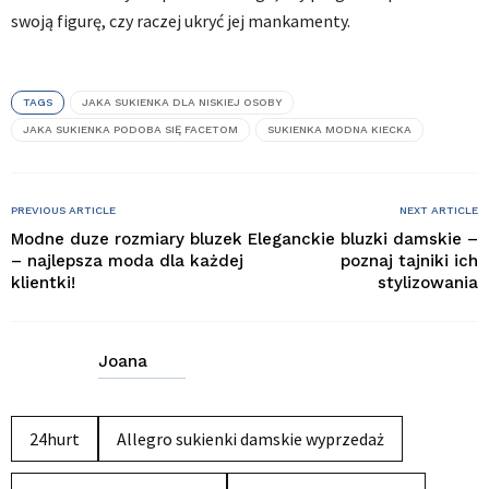
swoją figurę, czy raczej ukryć jej mankamenty.
TAGS
JAKA SUKIENKA DLA NISKIEJ OSOBY
JAKA SUKIENKA PODOBA SIĘ FACETOM
SUKIENKA MODNA KIECKA
PREVIOUS ARTICLE
NEXT ARTICLE
Modne duze rozmiary bluzek
Eleganckie bluzki damskie –
– najlepsza moda dla każdej
poznaj tajniki ich
klientki!
stylizowania
Joana
24hurt
Allegro sukienki damskie wyprzedaż