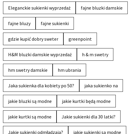
Eleganckie sukienki wyprzedaż
fajne bluzki damskie
fajne bluzy
fajne sukienki
gdzie kupić dobry sweter
greenpoint
H&M bluzki damskie wyprzedaż
h & m swetry
hm swetry damskie
hm ubrania
Jaka sukienka dla kobiety po 50?
jaka sukienko na
jakie bluzki są modne
jakie kurtki będą modne
jakie kurtki są modne
Jakie sukienki dla 30 latki?
Jakie sukienki odmładzają?
jakie sukienki są modne