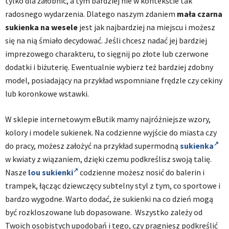
tylko dla żałobnic, a tym bardziej nie w kontekście tak
radosnego wydarzenia. Dlatego naszym zdaniem
mała czarna
sukienka na wesele
jest jak najbardziej na miejscu i możesz
się na nią śmiało decydować. Jeśli chcesz nadać jej bardziej
imprezowego charakteru, to sięgnij po złote lub czerwone
dodatki i biżuterię. Ewentualnie wybierz też bardziej zdobny
model, posiadający na przykład wspomniane frędzle czy cekiny
lub koronkowe wstawki.
W sklepie internetowym eButik mamy najróżniejsze wzory,
kolory i modele sukienek. Na codzienne wyjście do miasta czy
do pracy, możesz założyć na przykład supermodną
sukienka
w kwiaty z wiązaniem, dzięki czemu podkreślisz swoją talię.
Nasze
lou sukienki
codzienne możesz nosić do balerin i
trampek, łącząc dziewczęcy subtelny styl z tym, co sportowe i
bardzo wygodne. Warto dodać, że sukienki na co dzień mogą
być rozkloszowane lub dopasowane. Wszystko zależy od
Twoich osobistych upodobań i tego, czy pragniesz podkreślić