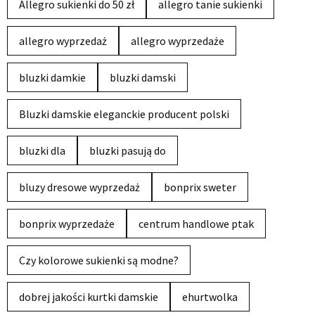
Allegro sukienki do 50 zł
allegro tanie sukienki
allegro wyprzedaż
allegro wyprzedaże
bluzki damkie
bluzki damski
Bluzki damskie eleganckie producent polski
bluzki dla
bluzki pasują do
bluzy dresowe wyprzedaż
bonprix sweter
bonprix wyprzedaże
centrum handlowe ptak
Czy kolorowe sukienki są modne?
dobrej jakości kurtki damskie
ehurtwolka