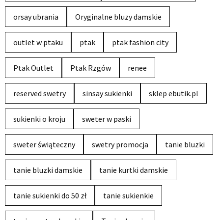
orsay ubrania
Oryginalne bluzy damskie
outlet w ptaku
ptak
ptak fashion city
Ptak Outlet
Ptak Rzgów
renee
reserved swetry
sinsay sukienki
sklep ebutik.pl
sukienki o kroju
sweter w paski
sweter świąteczny
swetry promocja
tanie bluzki
tanie bluzki damskie
tanie kurtki damskie
tanie sukienki do 50 zł
tanie sukienkie