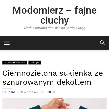
Modomierz – fajne
ciuchy
Modne ubrania damskie na każdą okazję
Sukienki damskie
zakupy
Ciemnozielona sukienka ze
sznurowanym dekoltem
By
Joana
19 sierpnia 2024
0