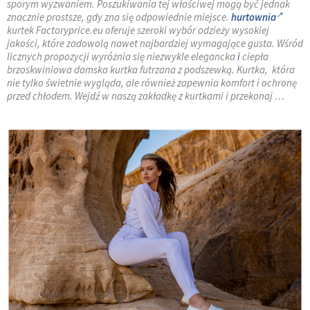
sporym wyzwaniem. Poszukiwania tej właściwej mogą być jednak
znacznie prostsze, gdy zna się odpowiednie miejsce.
hurtownia
kurtek Factoryprice.eu oferuje szeroki wybór odzieży wysokiej
jakości, które zadowolą nawet najbardziej wymagające gusta. Wśród
licznych propozycji wyróżnia się niezwykle elegancka
i
ciepła
brzoskwiniowa damska kurtka futrzana z podszewką. Kurtka, która
nie tylko świetnie wygląda, ale również zapewnia komfort i ochronę
przed chłodem. Wejdź w naszą zakładkę z kurtkami i przekonaj …