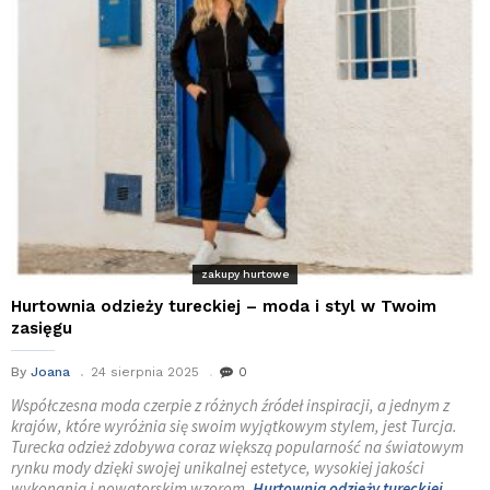
zakupy hurtowe
Hurtownia odzieży tureckiej – moda i styl w Twoim
zasięgu
By
Joana
24 sierpnia 2025
0
Współczesna moda czerpie z różnych źródeł inspiracji, a jednym z
krajów, które wyróżnia się swoim wyjątkowym stylem, jest Turcja.
Turecka odzież zdobywa coraz większą popularność na światowym
rynku mody dzięki swojej unikalnej estetyce, wysokiej jakości
wykonania i nowatorskim wzorom.
Hurtownia odzieży tureckiej