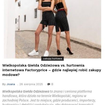
zakupy hurtowe
Wielkopolska Giełda Odzieżowa vs. hurtownia
internetowa Factoryprice – gdzie najlepiej robić zakupy
modowe?
By
Joana
26 sierpnia 2025
0
Wielkopolska Giełda Odzieżowa
to znana i ceniona platforma
handlowa, która działa na terenie Wielkopolski, regionu w
zachodniej Polsce. Jest to miejsce, gdzie producenci, importerzy,
hurtownicy i detaliści spotykają się, aby dokonywać transakcji