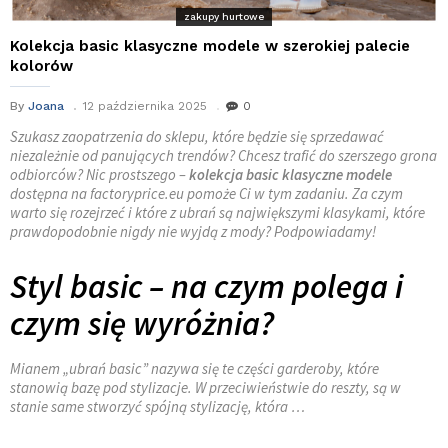
zakupy hurtowe
Kolekcja basic klasyczne modele w szerokiej palecie
kolorów
By
Joana
12 października 2025
0
Szukasz zaopatrzenia do sklepu, które będzie się sprzedawać
niezależnie od panujących trendów? Chcesz trafić do szerszego grona
odbiorców? Nic prostszego –
kolekcja basic klasyczne modele
dostępna na factoryprice.eu pomoże Ci w tym zadaniu. Za czym
warto się rozejrzeć i które z ubrań są największymi klasykami, które
prawdopodobnie nigdy nie wyjdą z mody? Podpowiadamy!
Styl basic – na czym polega i
czym się wyróżnia?
Mianem „ubrań basic” nazywa się te części garderoby, które
stanowią bazę pod stylizacje. W przeciwieństwie do reszty, są w
stanie same stworzyć spójną stylizację, która …