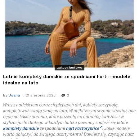
zakupy hurtowe
Letnie komplety damskie ze spodniami hurt – modele
idealne na lato
By
Joana
21 sierpnia 2025
0
Wraz z nadejściem coraz cieplejszych dni, kobiety zaczynają
kompletować swoją szafę na lato! W najbliższym sezonie stawiać one
będą na lekkie ubrania, które pozwolą im odrobinę świeżości w
stylizacjach! Dlatego w każdym butiku powinny znaleźć się
letnie
komplety damskie
ze spodniami
hurt Factoryprice
! Jakie modele
warto dołączyć do swojego asortymentu? Dowiesz się, czytając nasz