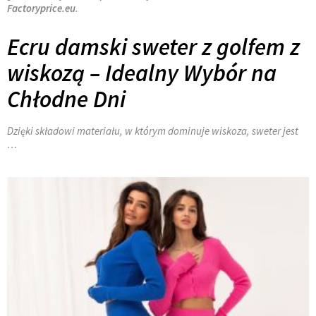
Factoryprice.eu
.
Ecru damski sweter z golfem z
wiskozą – Idealny Wybór na
Chłodne Dni
Dzięki składowi materiału, w którym dominuje wiskoza, sweter jest
…