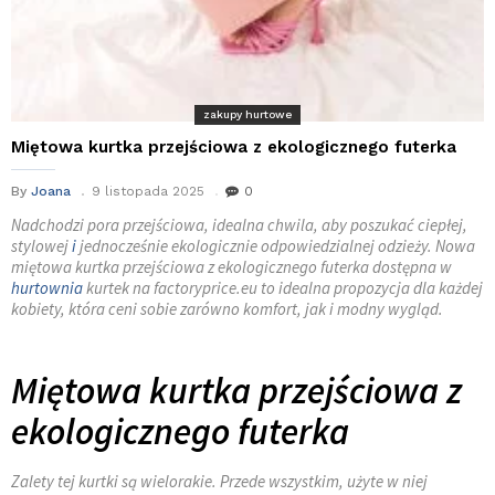
zakupy hurtowe
Miętowa kurtka przejściowa z ekologicznego futerka
By
Joana
9 listopada 2025
0
Nadchodzi pora przejściowa, idealna chwila, aby poszukać ciepłej,
stylowej
i
jednocześnie ekologicznie odpowiedzialnej odzieży. Nowa
miętowa kurtka przejściowa z ekologicznego futerka dostępna w
hurtownia
kurtek na factoryprice.eu to idealna propozycja dla każdej
kobiety, która ceni sobie zarówno komfort, jak i modny wygląd.
Miętowa kurtka przejściowa z
ekologicznego futerka
Zalety tej kurtki są wielorakie. Przede wszystkim, użyte w niej