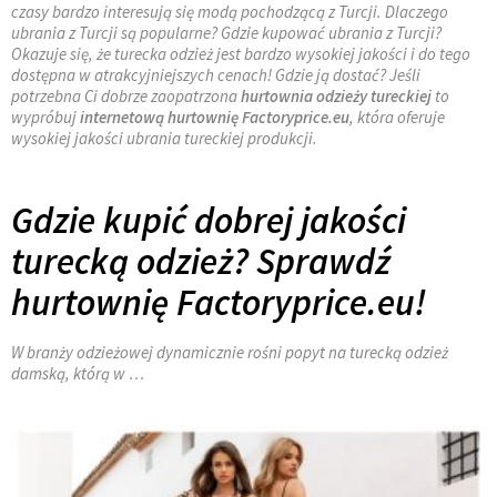
czasy bardzo interesują się modą pochodzącą z Turcji. Dlaczego
ubrania z Turcji są popularne? Gdzie kupować ubrania z Turcji?
Okazuje się, że turecka odzież jest bardzo wysokiej jakości i do tego
dostępna w atrakcyjniejszych cenach! Gdzie ją dostać? Jeśli
potrzebna Ci dobrze zaopatrzona
hurtownia
odzieży tureckiej
to
wypróbuj
internetową hurtownię Factoryprice.eu
, która oferuje
wysokiej jakości ubrania tureckiej produkcji.
Gdzie kupić dobrej jakości
turecką odzież? Sprawdź
hurtownię Factoryprice.eu!
W branży odzieżowej dynamicznie rośni popyt na turecką odzież
damską, którą w …