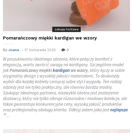
zakupy hurtowe
Pomarańczowy miękki kardigan we wzory
By
Joana
17 listopada 2025
0
W poszukiwaniu idealnego ubrania, które połączy komfort z
elegancją, warto zwrócić uwagę na kardigany. Szczególnie model
jak
Pomarańczowy miękki
kardigan
we wzory
, który łączy w sobie
oryginalny design z wysokiej jakości materiałami. To doskonały
wybór dla każdej kobiety ceniącej sobie styl
i
wygodę. Ten rodzaj
odzieży jest nie tylko praktyczny, ale również bardzo modny.
Szukając idealnego partnera, niezwykle istotne jest znalezienie
dostawcy, który nie tylko oferuje różnorodne i modowe kolekcje, ale
także gwarantuje konkurencyjne ceny, wysoką jakość produktów
oraz profesjonalną obsługę klienta. Odkryj zatem jaka jest
najlepsza
…