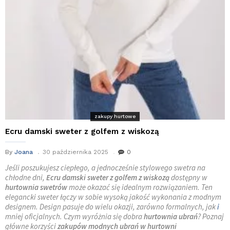
zakupy hurtowe
Ecru damski sweter z golfem z wiskozą
By
Joana
30 października 2025
0
Jeśli poszukujesz ciepłego, a jednocześnie stylowego swetra na
chłodne dni,
Ecru damski sweter z golfem z wiskozą
dostępny w
hurtownia swetrów
może okazać się idealnym rozwiązaniem. Ten
elegancki sweter łączy w sobie wysoką jakość wykonania z modnym
designem. Design pasuje do wielu okazji, zarówno formalnych, jak
i
mniej oficjalnych. Czym wyróżnia się dobra
hurtownia ubrań
? Poznaj
główne korzyści
zakupów modnych ubrań w hurtowni