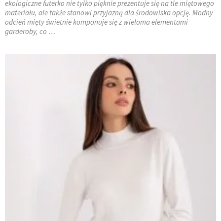
ekologiczne futerko nie tylko pięknie prezentuje się na tle miętowego
materiału, ale także stanowi przyjazną dla środowiska opcję. Modny
odcień mięty świetnie komponuje się z wieloma elementami
garderoby, co …