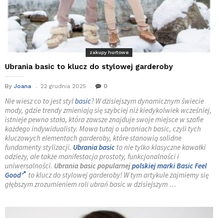
zakupy hurtowe
Ubrania basic to klucz do stylowej garderoby
By
Joana
22 grudnia 2025
0
Nie wiesz co to jest styl
basic
? W dzisiejszym dynamicznym świecie
mody, gdzie trendy zmieniają się szybciej niż kiedykolwiek wcześniej,
istnieje pewna stała, która zawsze znajduje swoje miejsce w szafie
każdego indywidualisty. Mowa tutaj o ubraniach basic, czyli tych
kluczowych elementach garderoby, które stanowią solidne
fundamenty stylizacji.
Ubrania basic
to nie tylko klasyczne kawałki
odzieży, ale także manifestacja prostoty, funkcjonalności i
uniwersalności.
Ubrania basic popularnej
polskiej marki Basic Feel
Good
to klucz do stylowej garderoby! W tym artykule zajmiemy się
głębszym zrozumieniem roli ubrań basic w dzisiejszym …