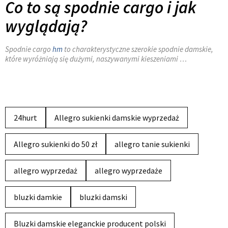
Co to są spodnie cargo i jak
wyglądają?
Spodnie cargo
hm
to charakterystyczne szerokie spodnie damskie,
które wyróżniają się dużymi, naszywanymi kieszeniami …
24hurt
Allegro sukienki damskie wyprzedaż
Allegro sukienki do 50 zł
allegro tanie sukienki
allegro wyprzedaż
allegro wyprzedaże
bluzki damkie
bluzki damski
Bluzki damskie eleganckie producent polski