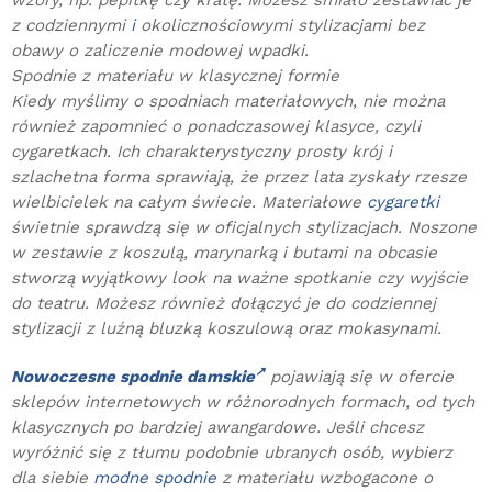
wzory, np. pepitkę czy kratę. Możesz śmiało zestawiać je
z codziennymi
i
okolicznościowymi stylizacjami bez
obawy o zaliczenie modowej wpadki.
Spodnie z materiału w klasycznej formie
Kiedy myślimy o spodniach materiałowych, nie można
również zapomnieć o ponadczasowej klasyce, czyli
cygaretkach. Ich charakterystyczny prosty krój i
szlachetna forma sprawiają, że przez lata zyskały rzesze
wielbicielek na całym świecie. Materiałowe
cygaretki
świetnie sprawdzą się w oficjalnych stylizacjach. Noszone
w zestawie z koszulą, marynarką i butami na obcasie
stworzą wyjątkowy look na ważne spotkanie czy wyjście
do teatru. Możesz również dołączyć je do codziennej
stylizacji z luźną bluzką koszulową oraz mokasynami.
Nowoczesne spodnie damskie
pojawiają się w ofercie
sklepów internetowych w różnorodnych formach, od tych
klasycznych po bardziej awangardowe. Jeśli chcesz
wyróżnić się z tłumu podobnie ubranych osób, wybierz
dla siebie
modne spodnie
z materiału wzbogacone o