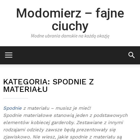
Modomierz – fajne
ciuchy
Modne ubrania damskie na każdą okazję
KATEGORIA:
SPODNIE Z
MATERIAŁU
Spodnie
z materiału – musisz je mieć!
Spodnie materiałowe stanowią jeden z podstawowych
elementów kobiecej garderoby. Zestawiane z innymi
rodzajami odzieży zawsze będą prezentowały się
zjawiskowo. Nie wiesz, jakie spodnie z materiału są