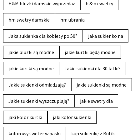
H&M bluzki damskie wyprzedaż
h & m swetry
hm swetry damskie
hm ubrania
Jaka sukienka dla kobiety po 50?
jaka sukienko na
jakie bluzki są modne
jakie kurtki będą modne
jakie kurtki są modne
Jakie sukienki dla 30 latki?
Jakie sukienki odmładzają?
jakie sukienki są modne
Jakie sukienki wyszczuplają?
jakie swetry dla
jaki kolor kurtki
jaki kolor sukienki
kolorowy sweter w paski
kup sukienkę z Butik