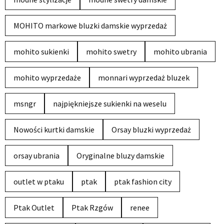
MOHITO markowe bluzki damskie wyprzedaż
mohito sukienki
mohito swetry
mohito ubrania
mohito wyprzedaże
monnari wyprzedaż bluzek
msngr
najpiękniejsze sukienki na weselu
Nowości kurtki damskie
Orsay bluzki wyprzedaż
orsay ubrania
Oryginalne bluzy damskie
outlet w ptaku
ptak
ptak fashion city
Ptak Outlet
Ptak Rzgów
renee