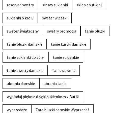
reserved swetry
sinsay sukienki
sklep ebutik.pl
sukienki o kroju
sweter w paski
sweter świąteczny
swetry promocja
tanie bluzki
tanie bluzki damskie
tanie kurtki damskie
tanie sukienki do 50 zł
tanie sukienkie
tanie swetry damskie
Tanie ubrania
ubrania damskie
ubrania tanie
wyglądaj pięknie dzięki sukienkom z Butik
wyprzedaże
Zara bluzki damskie Wyprzedaż