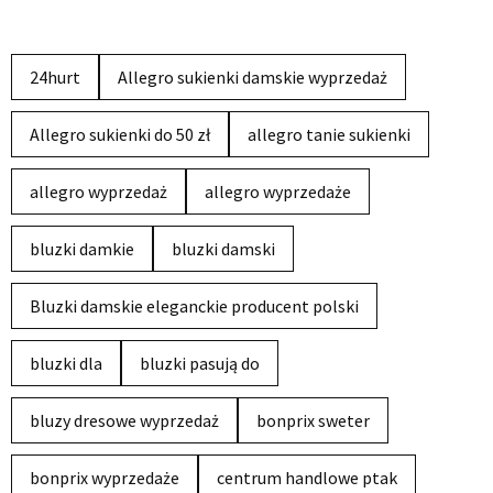
24hurt
Allegro sukienki damskie wyprzedaż
Allegro sukienki do 50 zł
allegro tanie sukienki
allegro wyprzedaż
allegro wyprzedaże
bluzki damkie
bluzki damski
Bluzki damskie eleganckie producent polski
bluzki dla
bluzki pasują do
bluzy dresowe wyprzedaż
bonprix sweter
bonprix wyprzedaże
centrum handlowe ptak