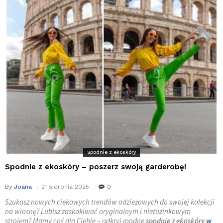
Spodnie z ekoskóry
Spodnie z ekoskóry – poszerz swoją garderobę!
By
Joana
21 sierpnia 2025
0
Szukasz nowych ciekawych trendów odzieżowych do swojej kolekcji
na wiosnę? Lubisz zaskakiwać oryginalnym i nietuzinkowym
strojem? Mamy coś dla Ciebie – odkryj modne
spodnie z ekoskóry
w