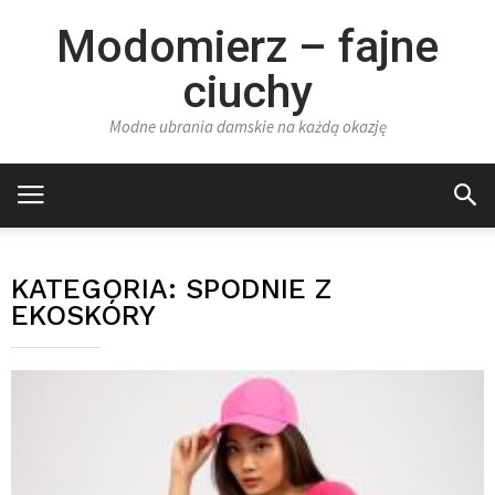
Modomierz – fajne
ciuchy
Modne ubrania damskie na każdą okazję
KATEGORIA:
SPODNIE Z
EKOSKÓRY