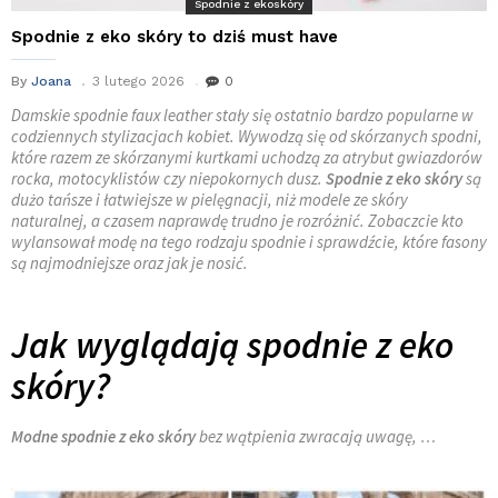
Spodnie z ekoskóry
Spodnie z eko skóry to dziś must have
By
Joana
3 lutego 2026
0
Damskie spodnie
faux leather
stały się ostatnio bardzo popularne w
codziennych stylizacjach kobiet. Wywodzą się od skórzanych spodni,
które razem ze skórzanymi kurtkami uchodzą za atrybut gwiazdorów
rocka, motocyklistów czy niepokornych dusz.
Spodnie z eko skóry
są
dużo tańsze i łatwiejsze w pielęgnacji, niż modele ze skóry
naturalnej, a czasem naprawdę trudno je rozróżnić. Zobaczcie kto
wylansował modę na tego rodzaju spodnie i sprawdźcie, które fasony
są najmodniejsze oraz jak je nosić.
Jak wyglądają spodnie z eko
skóry?
Modne spodnie z eko skóry
bez wątpienia zwracają uwagę, …