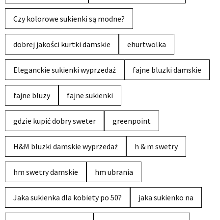
Czy kolorowe sukienki są modne?
dobrej jakości kurtki damskie
ehurtwolka
Eleganckie sukienki wyprzedaż
fajne bluzki damskie
fajne bluzy
fajne sukienki
gdzie kupić dobry sweter
greenpoint
H&M bluzki damskie wyprzedaż
h & m swetry
hm swetry damskie
hm ubrania
Jaka sukienka dla kobiety po 50?
jaka sukienko na