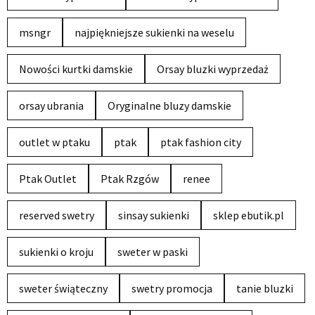
msngr
najpiękniejsze sukienki na weselu
Nowości kurtki damskie
Orsay bluzki wyprzedaż
orsay ubrania
Oryginalne bluzy damskie
outlet w ptaku
ptak
ptak fashion city
Ptak Outlet
Ptak Rzgów
renee
reserved swetry
sinsay sukienki
sklep ebutik.pl
sukienki o kroju
sweter w paski
sweter świąteczny
swetry promocja
tanie bluzki