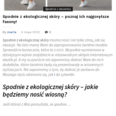
Spodnie z ekoskóry
Spodnie z ekologicznej skóry – poznaj ich najgorętsze
fasony!
By
marta
4 maja 2022
0
Spodnie z ekologicznej skóry
można nosić nie tylko zimą, jak się
okazuje. Na lato mamy Wam do zaproponowania świetne modele.
Sprawdźcie koniecznie, które to z nich. Wszystkie wymienione w
dzisiejszym wpisie znajdziecie w niezawodnym sklepie internetowym
ebutik.pl. A my oczywiście nie zapomnimy dobrać Wam do nich
dodatków, które świetnie będą się prezentowały w wiosennych
stylizacjach. Nie zapomnimy o tym, by dobrać je zarówno do
Waszego stylu ubierania się, jak
i
do sylwetki.
Spodnie z ekologicznej skóry – jakie
będziemy nosić wiosną?
Jeśli któraś z Was pomyślała, że spodnie …