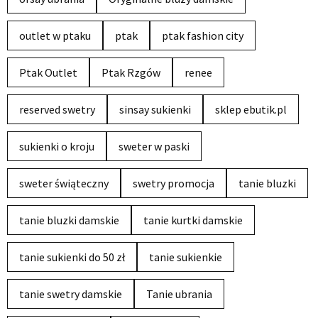
outlet w ptaku
ptak
ptak fashion city
Ptak Outlet
Ptak Rzgów
renee
reserved swetry
sinsay sukienki
sklep ebutik.pl
sukienki o kroju
sweter w paski
sweter świąteczny
swetry promocja
tanie bluzki
tanie bluzki damskie
tanie kurtki damskie
tanie sukienki do 50 zł
tanie sukienkie
tanie swetry damskie
Tanie ubrania