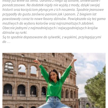
mody już wiele lat temu. Ubrania z niego są solidne, uniwersalne i
ponadczasowe. Na dodatek nigdy nie wyjdą z mody, dzięki swojej
historii oraz korzyściom płynącym z ich noszenia. Spodnie jeansowe
przypadły do gustu zarówno paniom jak i panom. Z biegiem lat
powstawały coraz to nowe fasony dżinsów. Powiększała się też gama
możliwych do wyboru kolorów oraz najrozmaitszych zdobień.
Obecnie jednymi z najmodniejszych i najwygodniejszych krojów
dżinsów są rurki.
Są to spodnie dopasowane do sylwetki, z wąskimi, przylegającymi
do …