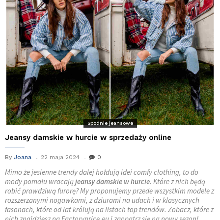
Spodnie jeansowe
Jeansy damskie w hurcie w sprzedaży online
By
Joana
22 maja 2024
0
Mimo że jesienne trendy dalej hołdują idei comfy clothing, to do
mody pomału wracają
jeansy damskie w hurcie
. Które z nich będą
robić prawdziwą furorę? My proponujemy przede wszystkim modele z
rozszerzanymi nogawkami, z dziurami na udach i w klasycznych
fasonach, które od lat królują na listach top trendów. Zobacz, które z
nich znajdziesz na Factoryprice.eu i zaopatrz się na nowy sezon!