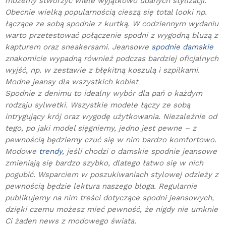
możemy stworzyć wiele wyjątkowo udanych stylizacji.
Obecnie wielką popularnością cieszą się total looki np.
łączące ze sobą spodnie z kurtką. W codziennym wydaniu
warto przetestować połączenie spodni z wygodną bluzą z
kapturem oraz sneakersami. Jeansowe
spodnie damskie
znakomicie wypadną również podczas bardziej oficjalnych
wyjść, np. w zestawie z błękitną koszulą i szpilkami.
Modne jeansy dla wszystkich kobiet
Spodnie z denimu to idealny wybór dla pań o każdym
rodzaju sylwetki. Wszystkie modele łączy ze sobą
intrygujący krój oraz wygodę użytkowania. Niezależnie od
tego, po jaki model sięgniemy, jedno jest pewne – z
pewnością będziemy czuć się w nim bardzo komfortowo.
Modowe
trendy
, jeśli chodzi o damskie spodnie jeansowe
zmieniają się bardzo szybko, dlatego łatwo się w nich
pogubić. Wsparciem w poszukiwaniach stylowej odzieży z
pewnością będzie lektura naszego bloga. Regularnie
publikujemy na nim treści dotyczące spodni jeansowych,
dzięki czemu możesz mieć pewność, że nigdy nie umknie
Ci żaden news z modowego świata.