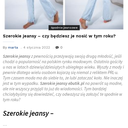
Spodnie jeansowe
Szerokie jeansy – czy będziesz je nosić w tym roku?
By
marta
4 stycznia 2022
0
Szerokie
jeansy
z pewnością przeżywają swoją drugą młodość, jeśli
chodzi o popularność na polskim rynku modowym. Ostatnio gościły
u nas w latach dziewięćdziesiątych ubiegłego wieku. Wyszły z mody i
pewnie dlatego wielu osobom kojarzą się niemal z reliktem PRL-u.
Tym czasem moda ma do siebie to, że lubi zataczać koło. Nie inaczej
jest w tym wypadku.
Szerokie jeansy ebutik.pl
na powrót są modne,
ale nie wszyscy przyjęli to już do wiadomości. Tym bardziej
chciałybyśmy się dowiedzieć, czy odważysz się założyć te spodnie w
tym roku?
Szerokie jeansy –
…