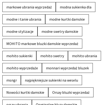
markowe ubrania wyprzedaż
modna sukienka dla
modne i tanie ubrania
modne kurtki damskie
modne stylizacje
modne swetry damskie
MOHITO markowe bluzki damskie wyprzedaż
mohito sukienki
mohito swetry
mohito ubrania
mohito wyprzedaże
monnari wyprzedaż bluzek
msngr
najpiękniejsze sukienki na weselu
Nowości kurtki damskie
Orsay bluzki wyprzedaż
orsay ubrania
Oryginalne bluzy damskie