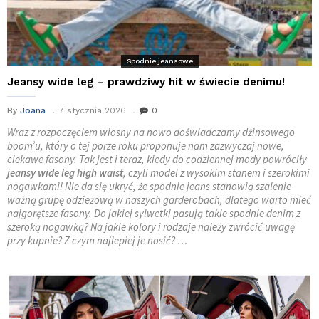
Spodnie jeansowe
Jeansy wide leg – prawdziwy hit w świecie denimu!
By
Joana
7 stycznia 2026
0
Wraz z rozpoczęciem wiosny na nowo doświadczamy dżinsowego
boom’u, który o tej porze roku proponuje nam zazwyczaj nowe,
ciekawe fasony. Tak jest i teraz, kiedy do codziennej mody powróciły
jeansy wide leg high waist
, czyli model z wysokim stanem i szerokimi
nogawkami! Nie da się ukryć, że spodnie jeans stanowią szalenie
ważną grupę odzieżową w naszych garderobach, dlatego warto mieć
najgorętsze fasony. Do jakiej sylwetki pasują takie spodnie denim z
szeroką nogawką? Na jakie kolory i rodzaje należy zwrócić uwagę
przy kupnie? Z czym najlepiej je nosić? …