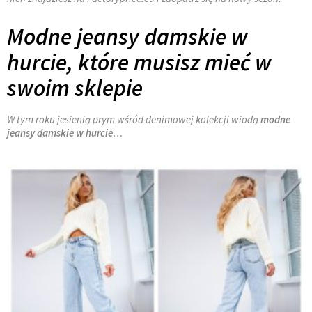
Modne jeansy damskie w
hurcie, które musisz mieć w
swoim sklepie
W tym roku jesienią prym wśród denimowej kolekcji wiodą
modne
jeansy damskie w hurcie
…