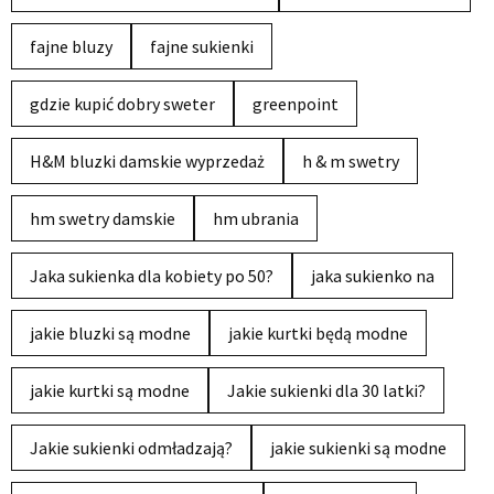
fajne bluzy
fajne sukienki
gdzie kupić dobry sweter
greenpoint
H&M bluzki damskie wyprzedaż
h & m swetry
hm swetry damskie
hm ubrania
Jaka sukienka dla kobiety po 50?
jaka sukienko na
jakie bluzki są modne
jakie kurtki będą modne
jakie kurtki są modne
Jakie sukienki dla 30 latki?
Jakie sukienki odmładzają?
jakie sukienki są modne