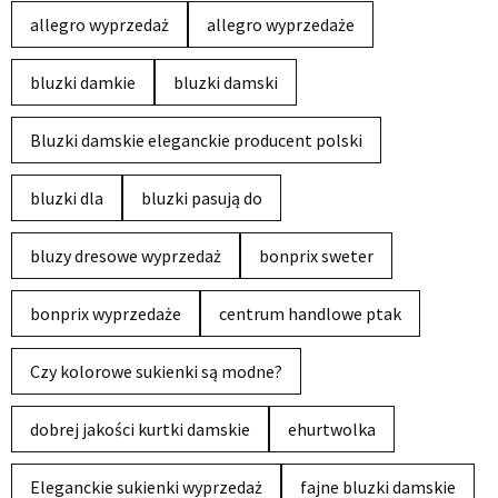
allegro wyprzedaż
allegro wyprzedaże
bluzki damkie
bluzki damski
Bluzki damskie eleganckie producent polski
bluzki dla
bluzki pasują do
bluzy dresowe wyprzedaż
bonprix sweter
bonprix wyprzedaże
centrum handlowe ptak
Czy kolorowe sukienki są modne?
dobrej jakości kurtki damskie
ehurtwolka
Eleganckie sukienki wyprzedaż
fajne bluzki damskie