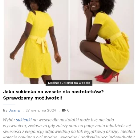
Modne sukienki na wesele
Jaka sukienka na wesele dla nastolatków?
Sprawdzamy możliwości!
By
Joana
27 sierpnia 2024
0
Wybór
sukienki
na wesele dla nastolatki może być nie lada
wyzwaniem, zwłaszcza gdy zależy nam na połączeniu młodzieńczej
świeżości z elegancją odpowiednią na tak wyjątkową okazję. Idealna
kreacja powinna być modna, wygodna i podkreślająca indywidualny