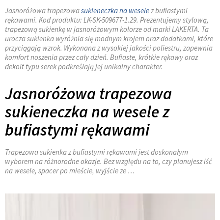
Jasnoróżowa trapezowa
sukieneczka na wesele
z bufiastymi
rękawami. Kod produktu: LK-SK-509677-1.29. Prezentujemy stylową,
trapezową sukienkę w jasnoróżowym kolorze od marki LAKERTA. Ta
urocza sukienka wyróżnia się modnym krojem oraz dodatkami, które
przyciągają wzrok. Wykonana z wysokiej jakości poliestru, zapewnia
komfort noszenia przez cały dzień. Bufiaste, krótkie rękawy oraz
dekolt typu serek podkreślają jej unikalny charakter.
Jasnoróżowa trapezowa
sukieneczka na wesele z
bufiastymi rękawami
Trapezowa sukienka z bufiastymi rękawami jest doskonałym
wyborem na różnorodne okazje. Bez względu na to, czy planujesz iść
na wesele, spacer po mieście, wyjście ze …