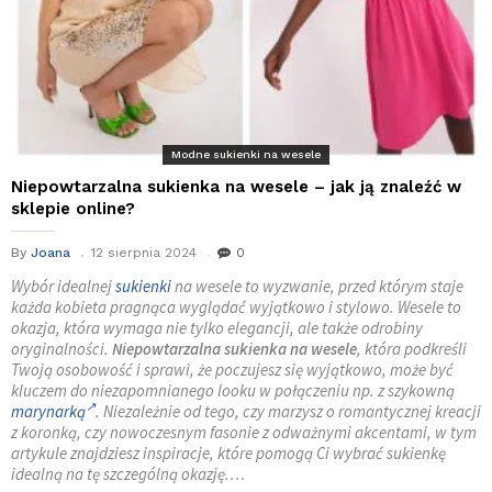
Modne sukienki na wesele
Niepowtarzalna sukienka na wesele – jak ją znaleźć w
sklepie online?
By
Joana
12 sierpnia 2024
0
Wybór idealnej
sukienki
na wesele to wyzwanie, przed którym staje
każda kobieta pragnąca wyglądać wyjątkowo i stylowo. Wesele to
okazja, która wymaga nie tylko elegancji, ale także odrobiny
oryginalności.
Niepowtarzalna sukienka na wesele
, która podkreśli
Twoją osobowość i sprawi, że poczujesz się wyjątkowo, może być
kluczem do niezapomnianego looku w połączeniu np. z szykowną
marynarką
. Niezależnie od tego, czy marzysz o romantycznej kreacji
z koronką, czy nowoczesnym fasonie z odważnymi akcentami, w tym
artykule znajdziesz inspiracje, które pomogą Ci wybrać sukienkę
idealną na tę szczególną okazję.…