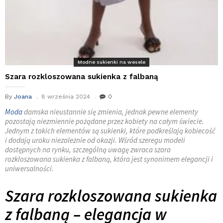
Modne sukienki na wesele
Szara rozkloszowana sukienka z falbaną
By
Joana
8 września 2024
0
Moda
damska nieustannie się zmienia, jednak pewne elementy
pozostają niezmiennie pożądane przez kobiety na całym świecie.
Jednym z takich elementów są sukienki, które podkreślają kobiecość
i dodają uroku niezależnie od okazji. Wśród szeregu modeli
dostępnych na rynku, szczególną uwagę zwraca szara
rozkloszowana sukienka z falbaną, która jest synonimem elegancji i
uniwersalności.
Szara rozkloszowana sukienka
z falbaną – elegancja w