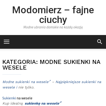
Modomierz – fajne
ciuchy
Modne ubrania damskie na każdą okazję
KATEGORIA:
MODNE SUKIENKI NA
WESELE
Modne sukienki na wesele
–
Najpiękniejsze sukienki na
wesele
i
nie tylko.
Sukienki
na wesele
Kup idealną
sukienkę na wesele