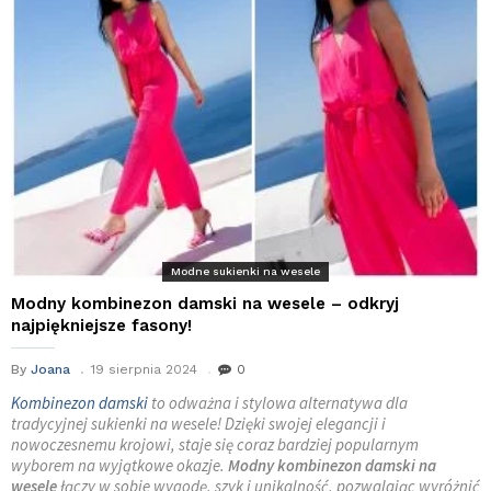
Modne sukienki na wesele
Modny kombinezon damski na wesele – odkryj
najpiękniejsze fasony!
By
Joana
19 sierpnia 2024
0
Kombinezon damski
to odważna i stylowa alternatywa dla
tradycyjnej sukienki na wesele! Dzięki swojej elegancji i
nowoczesnemu krojowi, staje się coraz bardziej popularnym
wyborem na wyjątkowe okazje.
Modny kombinezon damski na
wesele
łączy w sobie wygodę, szyk i unikalność, pozwalając wyróżnić