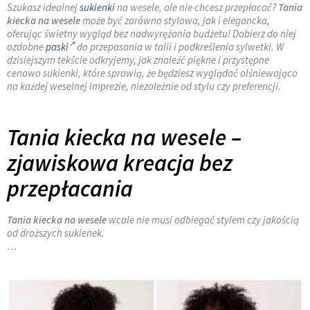
Szukasz idealnej
sukienki
na wesele, ale nie chcesz przepłacać?
Tania
kiecka na wesele
może być zarówno stylowa, jak i elegancka,
oferując świetny wygląd bez nadwyrężania budżetu! Dobierz do niej
ozdobne
paski
do przepasania w talii i podkreślenia sylwetki. W
dzisiejszym tekście odkryjemy, jak znaleźć piękne i przystępne
cenowo sukienki, które sprawią, że będziesz wyglądać olśniewająco
na każdej weselnej imprezie, niezależnie od stylu czy preferencji.
Tania kiecka na wesele –
zjawiskowa kreacja bez
przepłacania
Tania kiecka na wesele
wcale nie musi odbiegać stylem czy jakością
od droższych sukienek.
…