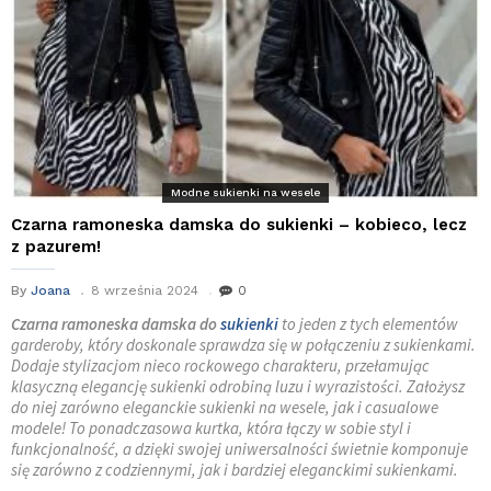
Modne sukienki na wesele
Czarna ramoneska damska do sukienki – kobieco, lecz
z pazurem!
By
Joana
8 września 2024
0
Czarna ramoneska damska do
sukienki
to jeden z tych elementów
garderoby, który doskonale sprawdza się w połączeniu z sukienkami.
Dodaje stylizacjom nieco rockowego charakteru, przełamując
klasyczną elegancję sukienki odrobiną luzu i wyrazistości. Założysz
do niej zarówno eleganckie sukienki na wesele, jak i casualowe
modele! To ponadczasowa kurtka, która łączy w sobie styl i
funkcjonalność, a dzięki swojej uniwersalności świetnie komponuje
się zarówno z codziennymi, jak i bardziej eleganckimi sukienkami.