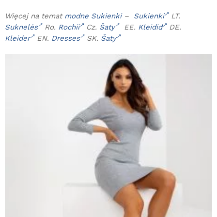
Więcej na temat
modne Sukienki
–
Sukienki
LT.
Suknelės
Ro.
Rochii
Cz.
Šaty
EE.
Kleidid
DE.
Kleider
EN.
Dresses
SK.
Šaty