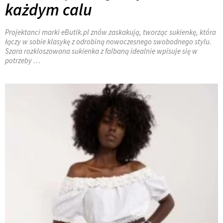
każdym calu
Projektanci marki eButik.pl znów zaskakują, tworząc sukienkę, która
łączy w sobie klasykę z odrobiną nowoczesnego swobodnego stylu.
Szara rozkloszowana sukienka z falbaną idealnie wpisuje się w
potrzeby …