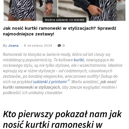
Modne sukienki na wesele
Jak nosić kurtki ramoneski w stylizacjach? Sprawdź
najmodniejsze zestawy!
By
Joana
8 września 2024
0
Ramoneski to klasyka w świecie mody, która od lat cieszy się
niesłabnącą popularnością. Te kultowe
kurtki
, nawiązujące do
rockowego stylu, są nie tylko stylowe, ale i wszechstronne. Idealnie
wpisują się w różne stylizacje – od codziennych, casualowych
zestawów, po bardziej eleganckie, wieczorowe outfity! Dokup do
nich na przykład
sukienki z printami
. Warto wiedzieć,
jak nosić
kurtki ramoneski w stylizacjach
, aby zawsze wyglądać modnie i
podkreślić ich unikalny charakter.
Kto pierwszy pokazał nam jak
nosić kurtki ramoneski w