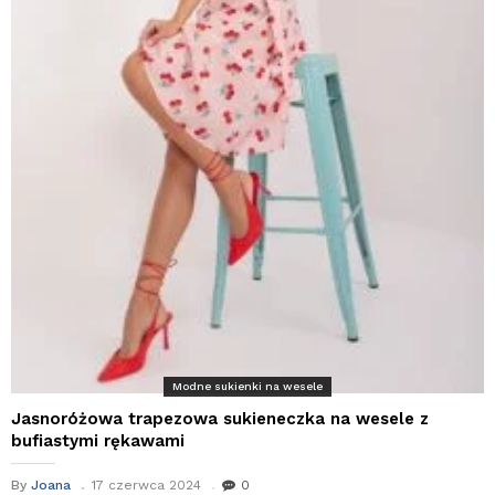
Modne sukienki na wesele
Jasnoróżowa trapezowa sukieneczka na wesele z
bufiastymi rękawami
By
Joana
17 czerwca 2024
0