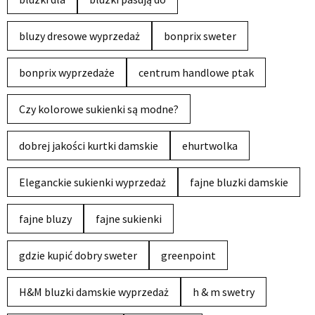
bluzy dresowe wyprzedaż
bonprix sweter
bonprix wyprzedaże
centrum handlowe ptak
Czy kolorowe sukienki są modne?
dobrej jakości kurtki damskie
ehurtwolka
Eleganckie sukienki wyprzedaż
fajne bluzki damskie
fajne bluzy
fajne sukienki
gdzie kupić dobry sweter
greenpoint
H&M bluzki damskie wyprzedaż
h & m swetry