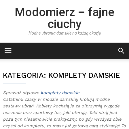
Modomierz – fajne
ciuchy
Modne ubrania damskie na każdą okazję
KATEGORIA:
KOMPLETY DAMSKIE
Sprawdź stylowe
komplety damskie
Ostatnimi czasy w modzie damskiej królują modne
zestawy ubrań. Kobiety kochają je za olbrzymią wygodę
noszenia oraz sportowy luz, jaki oferują. Taki strój jest
poza tym niesamowicie praktyczny, bo gdy włożysz obie
części od kompletu, to masz już gotową całą stylizację! To