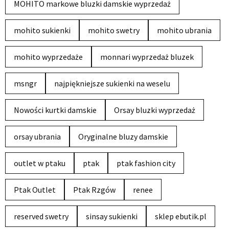
MOHITO markowe bluzki damskie wyprzedaż
mohito sukienki
mohito swetry
mohito ubrania
mohito wyprzedaże
monnari wyprzedaż bluzek
msngr
najpiękniejsze sukienki na weselu
Nowości kurtki damskie
Orsay bluzki wyprzedaż
orsay ubrania
Oryginalne bluzy damskie
outlet w ptaku
ptak
ptak fashion city
Ptak Outlet
Ptak Rzgów
renee
reserved swetry
sinsay sukienki
sklep ebutik.pl