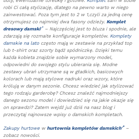
buty, ewentualnie torebkę i gotowe.
Komplet
sam w sobie
robi Ci całą stylizację, dlatego na pewno warto w niego
zainwestować. Poza tym jest to 2 w 1,czyli za jedną cenę
otrzymujesz co najmniej dwa fasony odzieży.
Komplet
dresowy damski
– Najczęściej jest to bluza i spodnie, ale
zdarzają się rozmaite konfiguracje kompletów.
Komplety
damskie na lato
często mają w zestawie na przykład top
lub t-shirt oraz szorty bądź spódniczkę. Dzięki temu
każda kobieta znajdzie sobie wymarzony model,
odpowiedni do swojego stylu ubierania się. Modne
zestawy ubrań utrzymane są w gładkich, basicowych
kolorach lub mają stylowe nadruki oraz wzory, które
królują w danym sezonie. Chcesz wiedzieć jak stylizować
tego rodzaju garderobę? Chcesz znaleźć najmodniejszy
danego sezonu model i dowiedzieć się na jakie okazje się
on sprawdzi? Zatem wejdź już dziś na nasz blog i
przeczytaj najnowsze wpisy o damskich kompletach.
Zakupy hurtowe
w
hurtownia kompletów damskich
–
zobacz nowości.