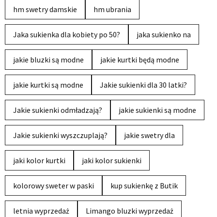
hm swetry damskie
hm ubrania
Jaka sukienka dla kobiety po 50?
jaka sukienko na
jakie bluzki są modne
jakie kurtki będą modne
jakie kurtki są modne
Jakie sukienki dla 30 latki?
Jakie sukienki odmładzają?
jakie sukienki są modne
Jakie sukienki wyszczuplają?
jakie swetry dla
jaki kolor kurtki
jaki kolor sukienki
kolorowy sweter w paski
kup sukienkę z Butik
letnia wyprzedaż
Limango bluzki wyprzedaż