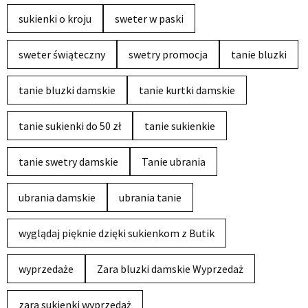
sukienki o kroju
sweter w paski
sweter świąteczny
swetry promocja
tanie bluzki
tanie bluzki damskie
tanie kurtki damskie
tanie sukienki do 50 zł
tanie sukienkie
tanie swetry damskie
Tanie ubrania
ubrania damskie
ubrania tanie
wyglądaj pięknie dzięki sukienkom z Butik
wyprzedaże
Zara bluzki damskie Wyprzedaż
zara sukienki wyprzedaż