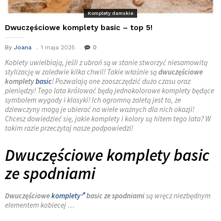
Komplety damskie
Dwuczęściowe komplety basic – top 5!
By
Joana
1 maja 2025
0
Kobiety uwielbiają, jeśli z ubrań są w stanie stworzyć niesamowitą
stylizację w zaledwie kilka chwil! Takie właśnie są
dwuczęściowe
komplety
basic
! Pozwalają one zaoszczędzić dużo czasu oraz
pieniędzy! Tego lata królować będą jednokolorowe komplety będące
symbolem wygody i klasyki! Ich ogromną zaletą jest to, że
dziewczyny mogą je ubierać na wiele ważnych dla nich okazji!
Chcesz dowiedzieć się, jakie komplety i kolory są hitem tego lata? W
takim razie przeczytaj nasze podpowiedzi!
Dwuczęściowe komplety basic
ze spodniami
Dwuczęściowe
komplety
basic ze spodniami
są wręcz niezbędnym
elementem kobiecej
…