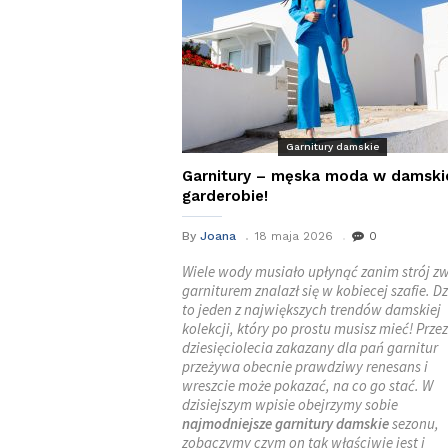
Garnitury damskie
Garnitury – męska moda w damski
garderobie!
By
Joana
18 maja 2026
0
Wiele wody musiało upłynąć zanim strój z
garniturem znalazł się w kobiecej szafie. Dz
to jeden z największych trendów damskiej
kolekcji, który po prostu musisz mieć! Przez
dziesięciolecia zakazany dla pań garnitur
przeżywa obecnie prawdziwy renesans i
wreszcie może pokazać, na co go stać. W
dzisiejszym wpisie obejrzymy sobie
najmodniejsze
garnitury damskie
sezonu,
zobaczymy czym on tak właściwie jest i