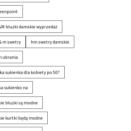
eenpoint
M bluzki damskie wyprzedaż
& m swetry
hm swetry damskie
 ubrania
ka sukienka dla kobiety po 50?
ka sukienko na
kie bluzki są modne
kie kurtki będą modne