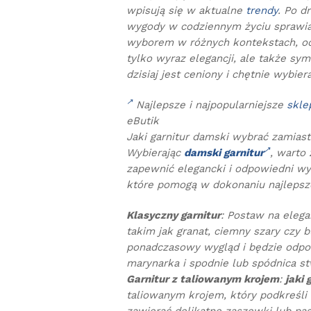
wpisują się w aktualne
trendy
. Po d
wygody w codziennym życiu sprawiaj
wyborem w różnych kontekstach, od b
tylko wyraz elegancji, ale także sym
dzisiaj jest ceniony i chętnie wybier
Najlepsze i najpopularniejsze
skle
eButik
Jaki garnitur damski wybrać zamias
Wybierając
damski garnitur
, warto
zapewnić elegancki i odpowiedni wyg
które pomogą w dokonaniu najlepsz
Klasyczny garnitur
: Postaw na elega
takim jak granat, ciemny szary czy 
ponadczasowy wygląd i będzie odpo
marynarka i spodnie lub spódnica st
Garnitur z taliowanym krojem
:
jaki 
taliowanym krojem, który podkreśli 