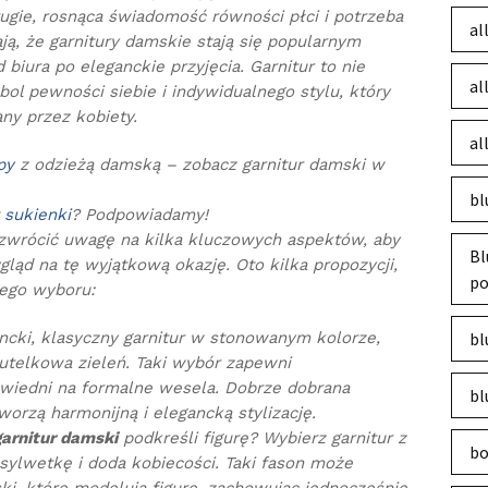
rugie, rosnąca świadomość równości płci i potrzeba
al
ą, że garnitury damskie stają się popularnym
iura po eleganckie przyjęcia. Garnitur to nie
al
bol pewności siebie i indywidualnego stylu, który
any przez kobiety.
al
py
z odzieżą damską – zobacz garnitur damski w
bl
t
sukienki
? Podpowiadamy!
 zwrócić uwagę na kilka kluczowych aspektów, aby
Bl
ląd na tę wyjątkową okazję. Oto kilka propozycji,
po
ego wyboru:
ncki, klasyczny garnitur w stonowanym kolorze,
bl
butelkowa zieleń. Taki wybór zapewni
wiedni na formalne wesela. Dobrze dobrana
bl
worzą harmonijną i elegancką stylizację.
garnitur damski
podkreśli figurę? Wybierz garnitur z
bo
sylwetkę i doda kobiecości. Taki fason może