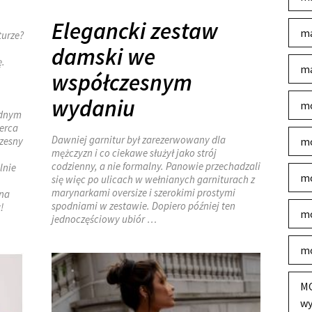
Elegancki zestaw
ma
turze?
damski we
ę.
ma
współczesnym
wydaniu
mo
ednym
serca
Dawniej garnitur był zarezerwowany dla
czesny
mo
mężczyzn i co ciekawe służył jako strój
codzienny, a nie formalny. Panowie przechadzali
lnie
mo
się więc po ulicach w wełnianych garniturach z
marynarkami oversize i szerokimi prostymi
 na
spodniami w zestawie. Dopiero później ten
!
mo
jednoczęściowy ubiór …
mo
MO
wy