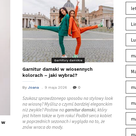
le
Li
Lu
ma
Garnitury damskie
Garnitur damski w wiosennych
Ma
kolorach – jaki wybrać?
ma
By
Joana
9 maja 2026
0
Szukasz sprawdzonego sposobu na stylowy look
ma
na wiosnę? Myślisz o czymś bardziej eleganckim
niż zwykle? Postaw na
garnitur damski
, który
jest hitem także w tym roku! Podbił serca kobiet
ma
w poprzednich sezonach i wygląda na to, że
e w
znów wraca do mody.
ma