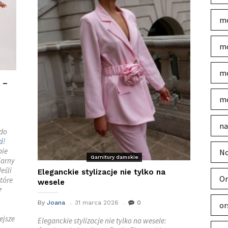
mo
mo
mo
 –
mo
na
 do
i
!
bie
No
Garnitury damskie
larny
eśli
Eleganckie stylizacje nie tylko na
Or
tóre
wesele
r
By
Joana
31 marca 2026
0
or
ejsze
Eleganckie stylizacje nie tylko na wesele: