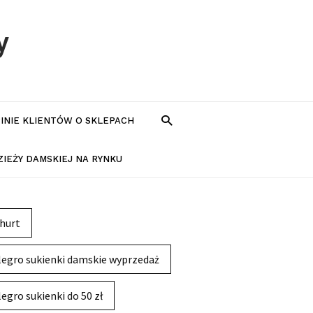
y
PINIE KLIENTÓW O SKLEPACH
IEŻY DAMSKIEJ NA RYNKU
hurt
legro sukienki damskie wyprzedaż
legro sukienki do 50 zł