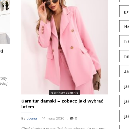
gr
H&
h 
ej
hm
Ja
wany
isiaj
ja
Garnitury damskie
ja
Garnitur damski – zobacz jaki wybrać
latem
ja
By
Joana
14 maja 2026
0
Choć dopiero przywitałyśmy wiosnę, to naszym