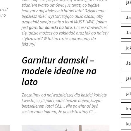
ja
zdaniem warto omówić już teraz, co będzie
Przed
jednym z największych hitów lata! Dzięki temu
ju o
będziesz mieć wystarczająco dużo czasu, aby
Ja
uzupełnić swoją szafę o letni MUST HAVE, jakim
jest
garnitur damski na lato
. Chcesz dowiedzieć
Ja
się, gdzie możesz go zakładać oraz jak go należy
stylizować? W takim razie zapraszamy do
lektury!
ja
Garnitur damski –
Ja
modele idealne na
ja
lato
ja
Zacznijmy od najważniejszej dla każdej kobiety
kwestii, czyli jaki model będzie największym
bestsellerem lata! Cóż… Nie powinnaś być
ko
zaskoczona faktem, że przedstawimy Ci
…
ku