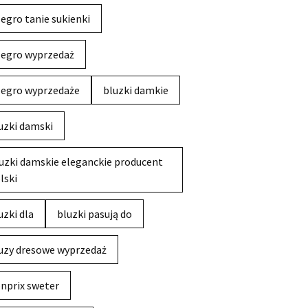
legro tanie sukienki
legro wyprzedaż
legro wyprzedaże
bluzki damkie
uzki damski
uzki damskie eleganckie producent
lski
uzki dla
bluzki pasują do
uzy dresowe wyprzedaż
nprix sweter