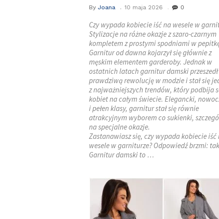
By
Joana
10 maja 2026
0
Czy wypada kobiecie iść na wesele w garni
Stylizacje na różne okazje z szaro-czarnym
kompletem z prostymi spodniami w pepitk
Garnitur od dawna kojarzył się głównie z
męskim elementem garderoby. Jednak w
ostatnich latach garnitur damski przeszedł
prawdziwą rewolucję w modzie i stał się j
z najważniejszych trendów, który podbija 
kobiet na całym świecie. Elegancki, nowo
i pełen klasy, garnitur stał się równie
atrakcyjnym wyborem co sukienki, szczegó
na specjalne okazje.
Zastanawiasz się, czy wypada kobiecie iść
wesele w garniturze? Odpowiedź brzmi: tak
Garnitur damski to …