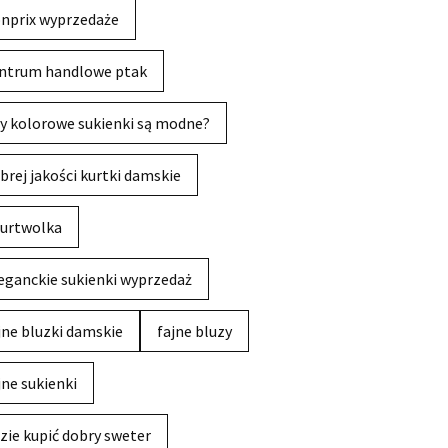
nprix wyprzedaże
ntrum handlowe ptak
y kolorowe sukienki są modne?
brej jakości kurtki damskie
urtwolka
eganckie sukienki wyprzedaż
jne bluzki damskie
fajne bluzy
jne sukienki
zie kupić dobry sweter