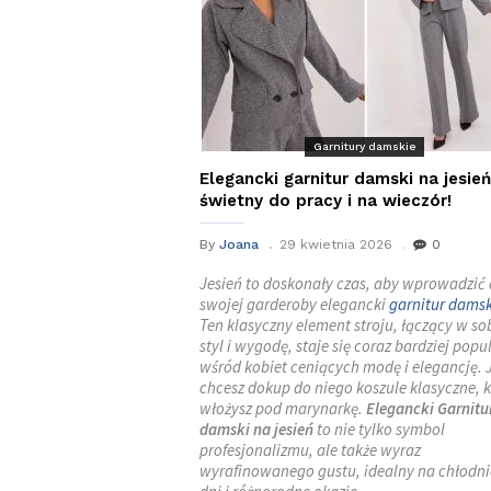
Garnitury damskie
Elegancki garnitur damski na jesień
świetny do pracy i na wieczór!
By
Joana
29 kwietnia 2026
0
Jesień to doskonały czas, aby wprowadzić
swojej garderoby elegancki
garnitur damsk
Ten klasyczny element stroju, łączący w so
styl i wygodę, staje się coraz bardziej popu
wśród kobiet ceniących modę i elegancję. J
chcesz dokup do niego koszule klasyczne, k
włożysz pod marynarkę.
Elegancki Garnitu
damski na jesień
to nie tylko symbol
profesjonalizmu, ale także wyraz
wyrafinowanego gustu, idealny na chłodni