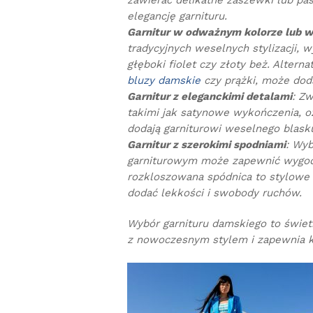
zawierać delikatne zaszewki lub pas
elegancję garnituru.
Garnitur w odważnym kolorze lub 
tradycyjnych weselnych stylizacji, 
głęboki fiolet czy złoty beż. Alterna
bluzy damskie
czy prążki, może doda
Garnitur z eleganckimi detalami
: Zw
takimi jak satynowe wykończenia, oz
dodają garniturowi weselnego blasku
Garnitur z szerokimi spodniami
: Wyb
garniturowym może zapewnić wygodę
rozkloszowana spódnica to stylowe 
dodać lekkości i swobody ruchów.
Wybór garnituru damskiego to świet
z nowoczesnym stylem i zapewnia ko