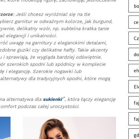
ki, które modelują figurę, zachowując jednocześnie
bo
wzorze
: Jeśli chcesz wyróżniać się na tle
wybierz garnitur w odważnym kolorze, jak burgund,
ce
tywnie, delikatny wzór, np. subtelna kratka tanie
ć elegancji i unikalności.
Cz
róć uwagę na garnitury z eleganckimi detalami,
dobne guziki czy delikatne hafty. Takie akcenty
do
 i sprawiają, że wygląda bardziej odświętnie.
ór szerokich spodni lub spódnicy w komplecie
eh
 i elegancję. Szerokie nogawki lub
alternatywy dla tradycyjnych spodni, które mogą
El
na alternatywa dla
sukienki
, która łączy elegancję
fa
mfort podczas całej uroczystości.
fa
gd