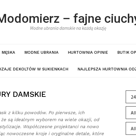
Modomierz – fajne ciuch
Modne ubrania damskie na każdą okazję
 MĘSKA
MODNE UBRANIA
HURTOWNIA OPINIE
BUTIK O
DZAJE DEKOLTÓW W SUKIENKACH
NAJLEPSZA HURTOWNIA ODZ
RY DAMSKIE
24
Al
ask z kilku powodów. Po pierwsze, ich
, że są idealnym wyborem na wiele okazji, od
tylizacje. Współczesne projektanci na nowo
Al
jąc nowoczesne kroje i oryginalne detale, które