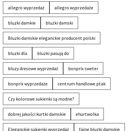
allegro wyprzedaż
allegro wyprzedaże
bluzki damkie
bluzki damski
Bluzki damskie eleganckie producent polski
bluzki dla
bluzki pasują do
bluzy dresowe wyprzedaż
bonprix sweter
bonprix wyprzedaże
centrum handlowe ptak
Czy kolorowe sukienki są modne?
dobrej jakości kurtki damskie
ehurtwolka
Eleganckie sukienki wyprzedaż
fajne bluzki damskie