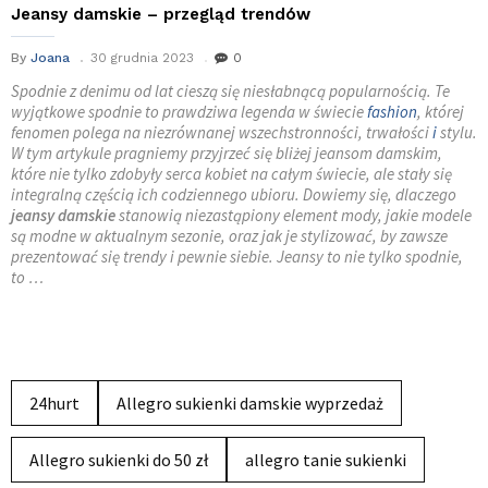
Jeansy damskie – przegląd trendów
By
Joana
30 grudnia 2023
0
Spodnie z denimu od lat cieszą się niesłabnącą popularnością. Te
wyjątkowe spodnie to prawdziwa legenda w świecie
fashion
, której
fenomen polega na niezrównanej wszechstronności, trwałości
i
stylu.
W tym artykule pragniemy przyjrzeć się bliżej jeansom damskim,
które nie tylko zdobyły serca kobiet na całym świecie, ale stały się
integralną częścią ich codziennego ubioru. Dowiemy się, dlaczego
jeansy damskie
stanowią niezastąpiony element mody, jakie modele
są modne w aktualnym sezonie, oraz jak je stylizować, by zawsze
prezentować się trendy i pewnie siebie. Jeansy to nie tylko spodnie,
to …
24hurt
Allegro sukienki damskie wyprzedaż
Allegro sukienki do 50 zł
allegro tanie sukienki