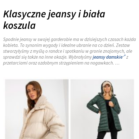
Klasyczne jeansy i biała
koszula
Spodnie jeansy w swojej garderobie ma w dzisiejszych czasach każda
kobieta. To synonim wygody i idealne ubranie na co dzień. Zestaw
stworzyłyśmy z myślą o randce i spotkaniu w gronie znajomych, ale
sprawdzi się także na inne okazje. Wybrałyśmy
jeansy damskie
z
przetarciami oraz ozdobnym strzępieniem na nogawkach. …