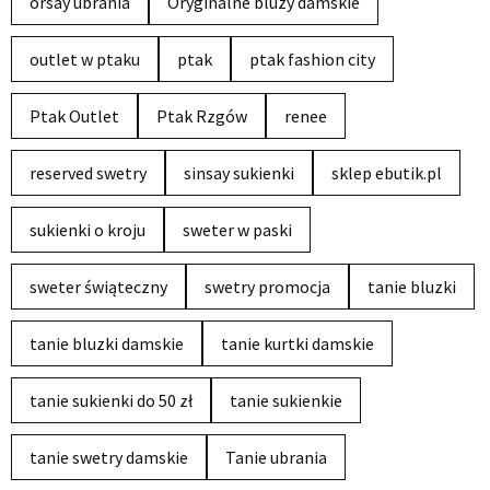
orsay ubrania
Oryginalne bluzy damskie
outlet w ptaku
ptak
ptak fashion city
Ptak Outlet
Ptak Rzgów
renee
reserved swetry
sinsay sukienki
sklep ebutik.pl
sukienki o kroju
sweter w paski
sweter świąteczny
swetry promocja
tanie bluzki
tanie bluzki damskie
tanie kurtki damskie
tanie sukienki do 50 zł
tanie sukienkie
tanie swetry damskie
Tanie ubrania