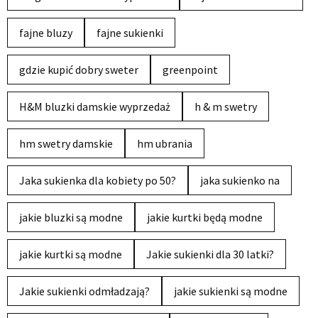
fajne bluzy
fajne sukienki
gdzie kupić dobry sweter
greenpoint
H&M bluzki damskie wyprzedaż
h & m swetry
hm swetry damskie
hm ubrania
Jaka sukienka dla kobiety po 50?
jaka sukienko na
jakie bluzki są modne
jakie kurtki będą modne
jakie kurtki są modne
Jakie sukienki dla 30 latki?
Jakie sukienki odmładzają?
jakie sukienki są modne