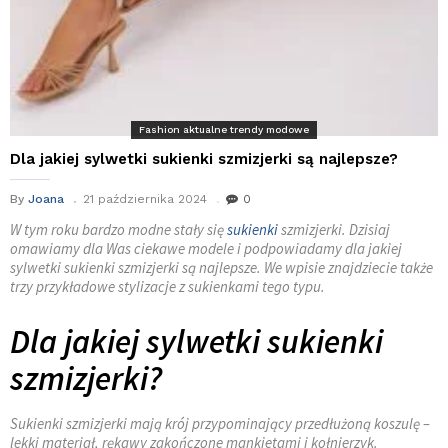
Fashion aktualne trendy modowe
Dla jakiej sylwetki sukienki szmizjerki są najlepsze?
By
Joana
21 października 2024
0
W tym roku bardzo modne stały się
sukienki
szmizjerki. Dzisiaj
omawiamy dla Was ciekawe modele i podpowiadamy dla jakiej
sylwetki sukienki szmizjerki są najlepsze. We wpisie znajdziecie także
trzy przykładowe stylizacje z sukienkami tego typu.
Dla jakiej sylwetki sukienki
szmizjerki?
Sukienki szmizjerki mają krój przypominający przedłużoną koszulę –
lekki materiał, rękawy zakończone mankietami i kołnierzyk.