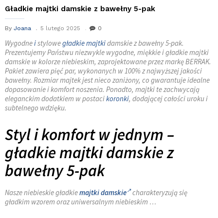
Gładkie majtki damskie z bawełny 5-pak
By
Joana
5 lutego 2025
0
Wygodne
i
stylowe
gładkie majtki
damskie z bawełny 5-pak.
Prezentujemy Państwu niezwykle wygodne, miękkie i gładkie majtki
damskie w kolorze niebieskim, zaprojektowane przez markę BERRAK.
Pakiet zawiera pięć par, wykonanych w 100% z najwyższej jakości
bawełny. Rozmiar majtek jest nieco zaniżony, co gwarantuje idealne
dopasowanie i komfort noszenia. Ponadto, majtki te zachwycają
eleganckim dodatkiem w postaci
koronki
, dodającej całości uroku i
subtelnego wdzięku.
Styl i komfort w jednym –
gładkie majtki damskie z
bawełny 5-pak
Nasze niebieskie gładkie
majtki damskie
charakteryzują się
gładkim wzorem oraz uniwersalnym niebieskim …