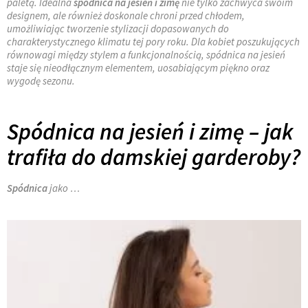
paletą. Idealna
spódnica na jesień i zimę
nie tylko zachwyca swoim
designem, ale również doskonale chroni przed chłodem,
umożliwiając tworzenie stylizacji dopasowanych do
charakterystycznego klimatu tej pory roku. Dla kobiet poszukujących
równowagi między stylem a funkcjonalnością, spódnica na jesień
staje się nieodłącznym elementem, uosabiającym piękno oraz
wygodę sezonu.
Spódnica na jesień i zimę
– jak
trafiła do damskiej garderoby?
Spódnica
jako …