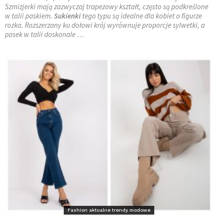
Szmizjerki mają zazwyczaj trapezowy kształt, często są podkreślone
w talii paskiem.
Sukienki
tego typu są idealne dla kobiet o figurze
rożka. Rozszerzany ku dołowi krój wyrównuje proporcje sylwetki, a
pasek w talii doskonale …
Fashion aktualne trendy modowe