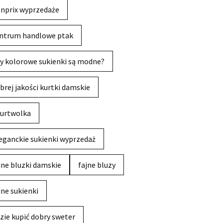
nprix wyprzedaże
ntrum handlowe ptak
y kolorowe sukienki są modne?
brej jakości kurtki damskie
urtwolka
eganckie sukienki wyprzedaż
jne bluzki damskie
fajne bluzy
jne sukienki
zie kupić dobry sweter