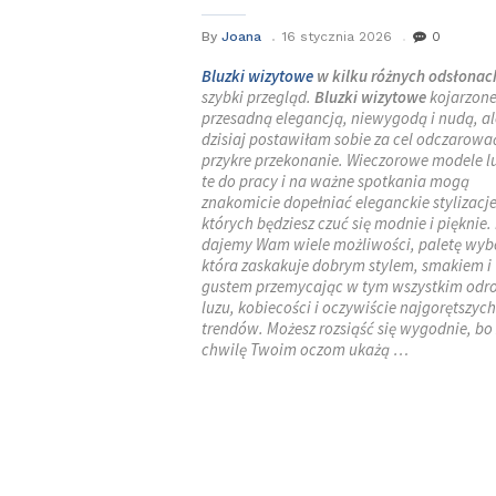
By
Joana
16 stycznia 2026
0
Bluzki wizytowe
w kilku różnych odsłonac
szybki przegląd.
Bluzki wizytowe
kojarzone
przesadną elegancją, niewygodą i nudą, al
dzisiaj postawiłam sobie za cel odczarowa
przykre przekonanie. Wieczorowe modele lu
te do pracy i na ważne spotkania mogą
znakomicie dopełniać eleganckie stylizacje
których będziesz czuć się modnie i pięknie. 
dajemy Wam wiele możliwości, paletę wyb
która zaskakuje dobrym stylem, smakiem i
gustem przemycając w tym wszystkim odr
luzu, kobiecości i oczywiście najgorętszych
trendów. Możesz rozsiąść się wygodnie, bo
chwilę Twoim oczom ukażą …