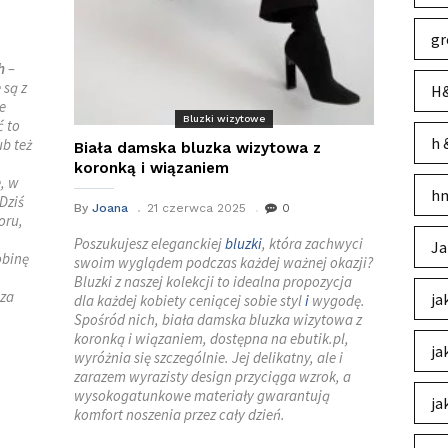
gr
h
–
 są z
H&
e
Bluzki wizytowe
ć to
h 
b też
Biała damska bluzka wizytowa z
koronką i wiązaniem
, w
hm
Dziś
By
Joana
21 czerwca 2025
0
oru,
Poszukujesz eleganckiej
bluzki
, która zachwyci
Ja
obinę
swoim wyglądem podczas każdej ważnej okazji?
Bluzki z naszej kolekcji to idealna propozycja
 za
ja
dla każdej kobiety ceniącej sobie styl
i
wygodę.
Spośród nich, biała damska bluzka wizytowa z
koronką i wiązaniem, dostępna na ebutik.pl,
ja
wyróżnia się szczególnie. Jej delikatny, ale i
zarazem wyrazisty design przyciąga wzrok, a
wysokogatunkowe materiały gwarantują
ja
komfort noszenia przez cały dzień.