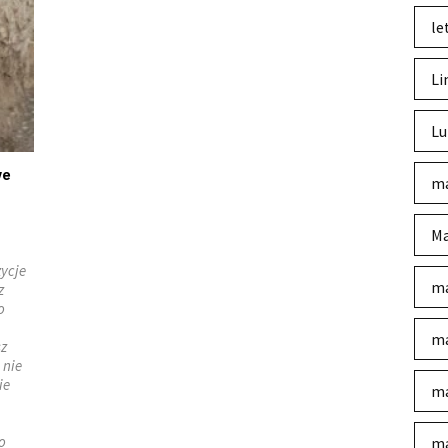
le
Li
Lu
we
ma
Ma
zycje
ma
z
o
ma
sz
 nie
ie
ma
o
ma