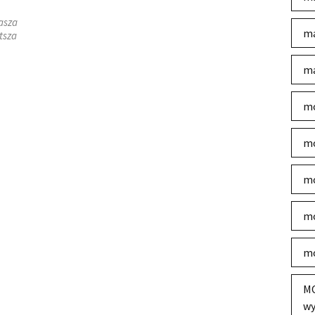
asza
ma
tsza
ma
mo
mo
mo
mo
mo
MO
wy