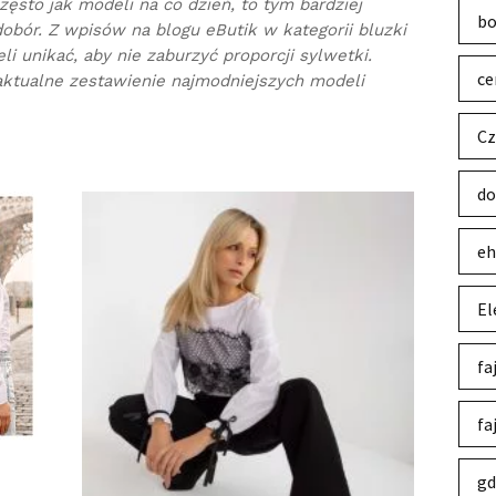
ęsto jak modeli na co dzień, to tym bardziej
bo
obór. Z wpisów na blogu eButik w kategorii bluzki
i unikać, aby nie zaburzyć proporcji sylwetki.
ce
aktualne zestawienie najmodniejszych modeli
Cz
do
eh
El
fa
fa
gd