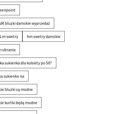
eenpoint
M bluzki damskie wyprzedaż
& m swetry
hm swetry damskie
 ubrania
ka sukienka dla kobiety po 50?
ka sukienko na
kie bluzki są modne
kie kurtki będą modne