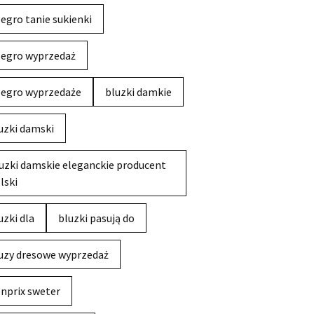
legro tanie sukienki
legro wyprzedaż
legro wyprzedaże
bluzki damkie
uzki damski
uzki damskie eleganckie producent
lski
uzki dla
bluzki pasują do
uzy dresowe wyprzedaż
nprix sweter