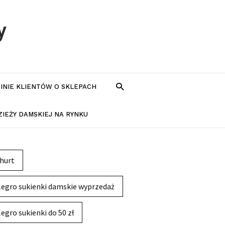
y
PINIE KLIENTÓW O SKLEPACH
IEŻY DAMSKIEJ NA RYNKU
hurt
legro sukienki damskie wyprzedaż
legro sukienki do 50 zł