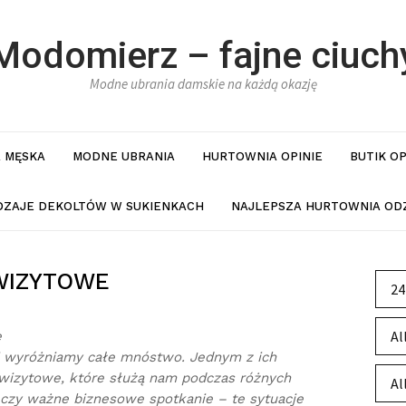
Modomierz – fajne ciuch
Modne ubrania damskie na każdą okazję
 MĘSKA
MODNE UBRANIA
HURTOWNIA OPINIE
BUTIK O
DZAJE DEKOLTÓW W SUKIENKACH
NAJLEPSZA HURTOWNIA ODZ
WIZYTOWE
24
Al
e
 wyróżniamy całe mnóstwo. Jednym z ich
 wizytowe, które służą nam podczas różnych
Al
a czy ważne biznesowe spotkanie – te sytuacje