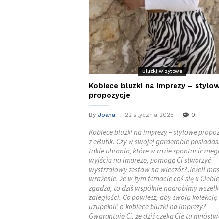
Bluzki wizytowe
Kobiece bluzki na imprezy – stylo
propozycje
By
Joana
22 stycznia 2025
0
Kobiece bluzki na imprezy – stylowe propo
z eButik. Czy w swojej garderobie posiadas
takie ubrania, które w razie spontaniczneg
wyjścia na imprezę, pomogą Ci stworzyć
wystrzałowy zestaw na wieczór? Jeżeli ma
wrażenie, że w tym temacie coś się u Ciebie
zgadza, to dziś wspólnie nadrobimy wszelk
zaległości. Co powiesz, aby swoją kolekcję
uzupełnić o kobiece bluzki na imprezy?
Gwarantuję Ci, że dziś czeka Cię tu mnóstw