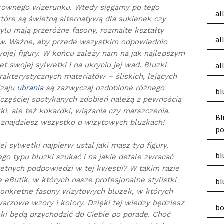
ykownego wizerunku. Wtedy sięgamy po tego
al
tóre są świetną alternatywą dla sukienek czy
ylu mają przeróżne fasony, rozmaite kształty
al
ów. Ważne, aby przede wszystkim odpowiednio
ojej figury. W końcu zależy nam na jak najlepszym
et swojej sylwetki
i
na ukryciu jej wad. Bluzki
al
rakterystycznych materiałów – śliskich, lejących
dzaju
ubrania
są zazwyczaj ozdobione różnego
bl
jczęściej spotykanych zdobień należą z pewnością
i, ale też kokardki, wiązania czy marszczenia.
Bl
k znajdziesz wszystko o wizytowych bluzkach!
po
 sylwetki najpierw ustal jaki masz typ figury.
bl
go typu bluzki szukać i na jakie detale zwracać
tnych podpowiedzi w tej kwestii? W takim razie
eButik, w których nasze profesjonalne stylistki
bl
konkretne fasony wizytowych bluzek, w których
warzowe wzory i kolory. Dzięki tej wiedzy będziesz
bo
ki będą przychodzić do Ciebie po poradę. Choć