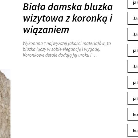
ja
Biała damska bluzka
wizytowa z koronką i
Ja
wiązaniem
Ja
Wykonana z najwyższej jakości materiałów, ta
bluzka łączy w sobie elegancję i wygodę.
ja
Koronkowe detale dodają jej uroku i …
Ja
ja
ja
ko
ku