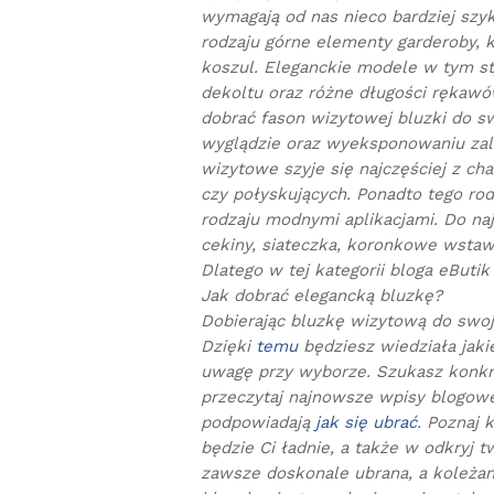
wymagają od nas nieco bardziej sz
rodzaju górne elementy garderoby, k
koszul. Eleganckie modele w tym st
dekoltu oraz różne długości rękaw
dobrać fason wizytowej bluzki do sw
wyglądzie oraz wyeksponowaniu zal
wizytowe szyje się najczęściej z cha
czy połyskujących. Ponadto tego ro
rodzaju modnymi aplikacjami. Do na
cekiny, siateczka, koronkowe wstawk
Dlatego w tej kategorii bloga eButi
Jak dobrać elegancką bluzkę?
Dobierając bluzkę wizytową do swojej
Dzięki
temu
będziesz wiedziała jakie
uwagę przy wyborze. Szukasz konkre
przeczytaj najnowsze wpisy blogowe 
podpowiadają
jak się ubrać
. Poznaj 
będzie Ci ładnie, a także w odkryj t
zawsze doskonale ubrana, a koleżan