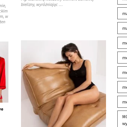
bielizny, wyróżniając …
nie,
nckim
ma
em, w
ten
ma
mo
mo
mo
mo
mo
we
MO
wy