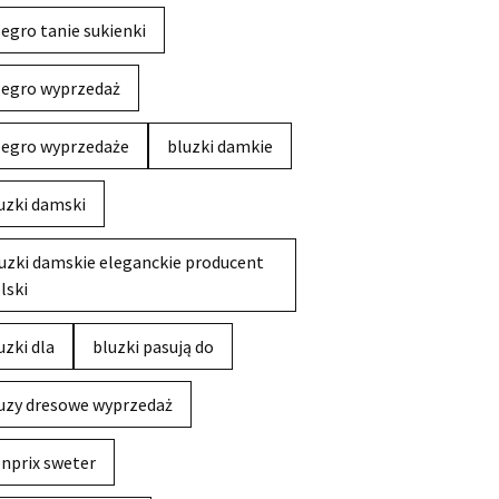
legro tanie sukienki
legro wyprzedaż
legro wyprzedaże
bluzki damkie
uzki damski
uzki damskie eleganckie producent
lski
uzki dla
bluzki pasują do
uzy dresowe wyprzedaż
nprix sweter