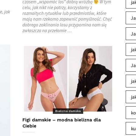
czasem „wspomóc los” dobrą wróżbą
W tym
ja
celu, jak nikt nie patrzy, korzystamy z
e, jak
rozmaitych rytuałów lub przedmiotów, które
Ja
mają nam rzekomo zapewnić pomyślność. Chęć
dobrego zaklinania losu przypomina nam się
zwłaszcza na przełomie …
Ja
ja
Ja
ja
ja
Bielizna damska
ko
Figi damskie – modna bielizna dla
Ciebie
ku