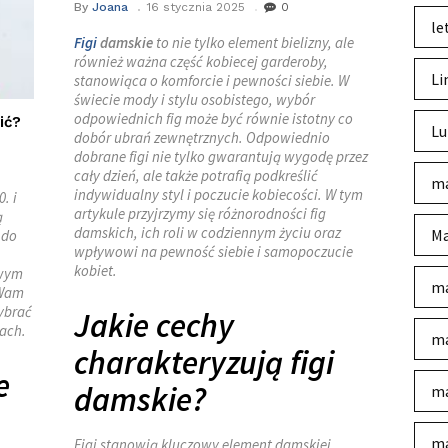
By
Joana
16 stycznia 2025
0
le
Figi
damskie
to nie tylko element bielizny, ale
również ważna część kobiecej garderoby,
Li
stanowiąca o komforcie i pewności siebie. W
świecie mody i stylu osobistego, wybór
odpowiednich fig może być równie istotny co
ić?
Lu
dobór ubrań zewnętrznych. Odpowiednio
dobrane figi nie tylko gwarantują wygodę przez
cały dzień, ale także potrafią podkreślić
ma
indywidualny styl i poczucie kobiecości. W tym
. i
artykule przyjrzymy się różnorodności fig
ą
damskich, ich roli w codziennym życiu oraz
Ma
 do
wpływowi na pewność siebie i samopoczucie
kobiet.
owym
ma
 Wam
wybrać
Jakie cechy
jach.
ma
charakteryzują figi
e
damskie?
ma
ma
Figi stanowią kluczowy element damskiej