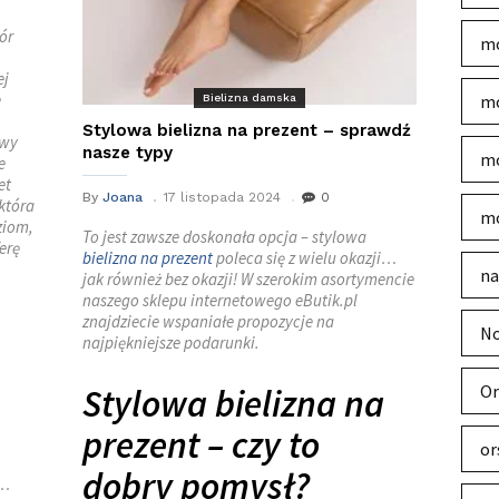
ór
mo
ej
e
mo
Bielizna damska
Stylowa bielizna na prezent – sprawdź
owy
nasze typy
mo
e
et
By
Joana
17 listopada 2024
0
która
mo
ziom,
To jest zawsze doskonała opcja – stylowa
erę
bielizna na prezent
poleca się z wielu okazji…
na
jak również bez okazji! W szerokim asortymencie
naszego sklepu internetowego eButik.pl
znajdziecie wspaniałe propozycje na
No
najpiękniejsze podarunki.
Or
Stylowa bielizna na
prezent – czy to
or
dobry pomysł?
 …