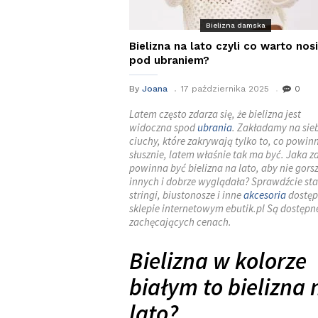
Bielizna damska
Bielizna na lato czyli co warto nos
pod ubraniem?
By
Joana
17 października 2025
0
Latem często zdarza się, że bielizna jest
widoczna spod
ubrania
. Zakładamy na sie
ciuchy, które zakrywają tylko to, co powinn
słusznie, latem właśnie tak ma być. Jaka 
powinna być bielizna na lato, aby nie gors
innych i dobrze wyglądała? Sprawdźcie sta
stringi, biustonosze i inne
akcesoria
dostęp
sklepie internetowym ebutik.pl Są dostępn
zachęcających cenach.
Bielizna w kolorze
białym to bielizna 
lato?