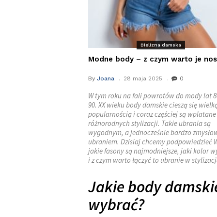
Bielizna damska
Modne body – z czym warto je nos
By
Joana
28 maja 2025
0
W tym roku na fali powrotów do mody lat 80
90. XX wieku body damskie cieszą się wielk
popularnością i coraz częściej są wplatane
różnorodnych stylizacji. Takie ubrania są
wygodnym, a jednocześnie bardzo zmysł
ubraniem. Dzisiaj chcemy podpowiedzieć
jakie fasony są najmodniejsze, jaki kolor 
i z czym warto łączyć to ubranie w stylizac
Jakie body damski
wybrać?