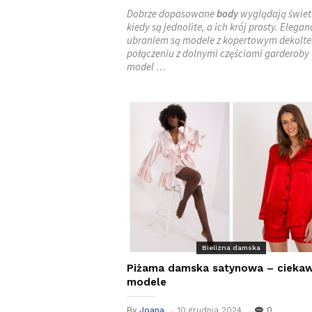
Dobrze dopasowane
body
wyglądają świet
kiedy są jednolite, a ich krój prosty. Elega
ubraniem są modele z kopertowym dekolt
połączeniu z dolnymi częściami garderoby 
model …
Bielizna damska
Piżama damska satynowa – cieka
modele
By
Joana
10 grudnia 2024
0