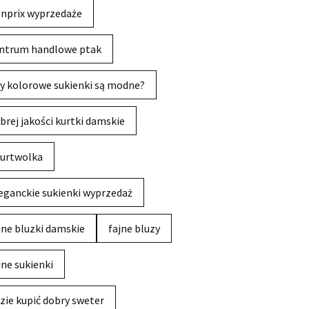
nprix wyprzedaże
ntrum handlowe ptak
y kolorowe sukienki są modne?
brej jakości kurtki damskie
urtwolka
eganckie sukienki wyprzedaż
jne bluzki damskie
fajne bluzy
jne sukienki
zie kupić dobry sweter