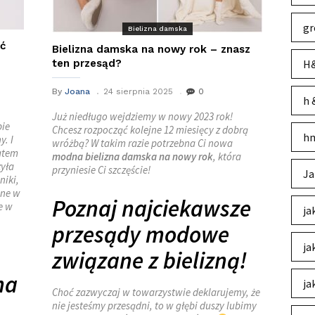
gr
Bielizna damska
ić
Bielizna damska na nowy rok – znasz
ten przesąd?
H&
By
Joana
24 sierpnia 2025
0
h 
Już niedługo wejdziemy w nowy 2023 rok!
bie
Chcesz rozpocząć kolejne 12 miesięcy z dobrą
hm
y. I
wróżbą? W takim razie potrzebna Ci nowa
zatem
modna bielizna damska na nowy rok
, która
zyła
przyniesie Ci szczęście!
Ja
niki,
ne w
Poznaj najciekawsze
e w
ja
przesądy modowe
ja
związane z bielizną!
na
ja
Choć zazwyczaj w towarzystwie deklarujemy, że
nie jesteśmy przesądni, to w głębi duszy lubimy