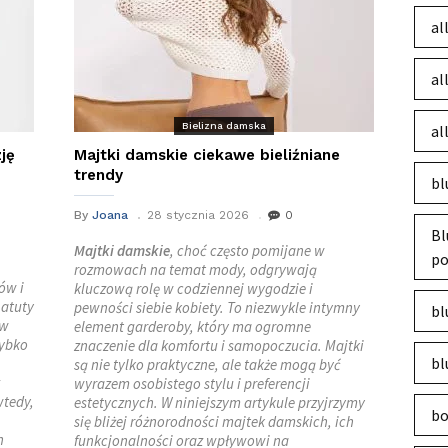
al
al
Bielizna damska
al
ję
Majtki damskie ciekawe bieliźniane
trendy
bl
By
Joana
28 stycznia 2026
0
Bl
Majtki damskie
, choć często pomijane w
po
rozmowach na temat mody, odgrywają
ów i
kluczową rolę w codziennej wygodzie i
 atuty
pewności siebie kobiety. To niezwykle intymny
bl
 w
element garderoby, który ma ogromne
zybko
znaczenie dla komfortu i samopoczucia. Majtki
bl
są nie tylko praktyczne, ale także mogą być
wyrazem osobistego stylu i preferencji
wtedy,
estetycznych. W niniejszym artykule przyjrzymy
bo
się bliżej różnorodności majtek damskich, ich
h
funkcjonalności oraz wpływowi na