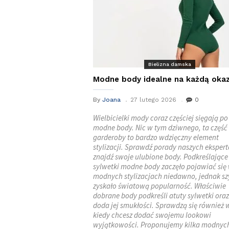
Bielizna damska
Modne body idealne na każdą okaz
By
Joana
27 lutego 2026
0
Wielbicielki mody coraz częściej sięgają po
modne body. Nic w tym dziwnego, ta część
garderoby to bardzo wdzięczny element
stylizacji. Sprawdź porady naszych ekspert
znajdź swoje ulubione body. Podkreślające
sylwetki modne body zaczęło pojawiać się
modnych stylizacjach niedawno, jednak s
zyskało światową popularność. Właściwie
dobrane body podkreśli atuty sylwetki oraz
doda jej smukłości. Sprawdzą się również 
kiedy chcesz dodać swojemu lookowi
wyjątkowości. Proponujemy kilka modnyc