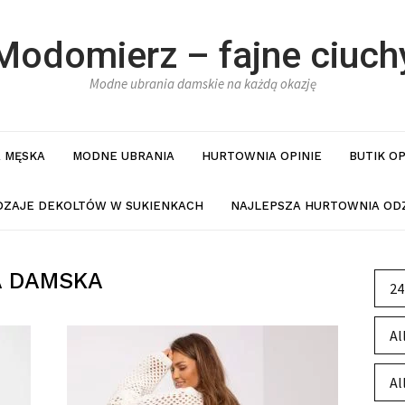
Modomierz – fajne ciuch
Modne ubrania damskie na każdą okazję
 MĘSKA
MODNE UBRANIA
HURTOWNIA OPINIE
BUTIK O
DZAJE DEKOLTÓW W SUKIENKACH
NAJLEPSZA HURTOWNIA ODZ
A DAMSKA
24
Al
Al