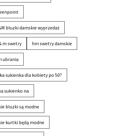
eenpoint
M bluzki damskie wyprzedaż
& m swetry
hm swetry damskie
 ubrania
ka sukienka dla kobiety po 50?
ka sukienko na
kie bluzki są modne
kie kurtki będą modne