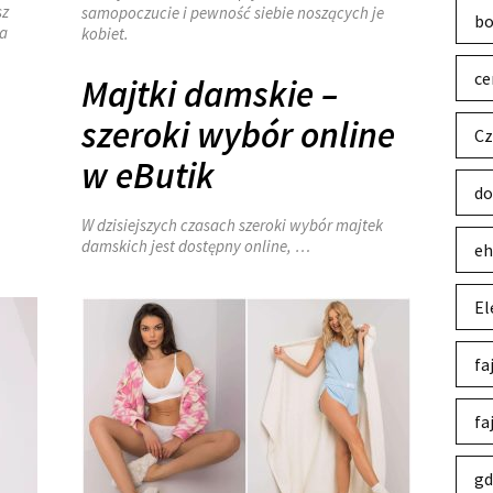
sz
samopoczucie i pewność siebie noszących je
bo
na
kobiet.
ce
Majtki damskie –
szeroki wybór online
Cz
w eButik
do
W dzisiejszych czasach szeroki wybór majtek
damskich jest dostępny online, …
eh
El
fa
fa
gd