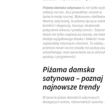
Piżama damska satynowa
to nie tylko wyb
odzieży na noc, lecz prawdziwy rarytas w
świecie mody nocnej. Wykonane z delikatn
tkaniny satynowej, te piżamy łączą w sobi
komfort i elegancję, tworząc doskonałe
połączenie luksusu i praktyczności. Satyn
dotyk nie tylko rozpieszcza zmysły, ale takż
dodaje wyjątkowego blasku i lekkości naw
najbardziej intymnym chwilom. To odzież, 
przenosi nasze nocne rytuały na wyższy po
umożliwiając nam zanurzenie się w atmosf
spokoju i przyjemności.
Piżama damska
satynowa – poznaj
najnowsze trendy
W świecie piżam damskich satynowych
dostępnych online, różnorodność wzorów