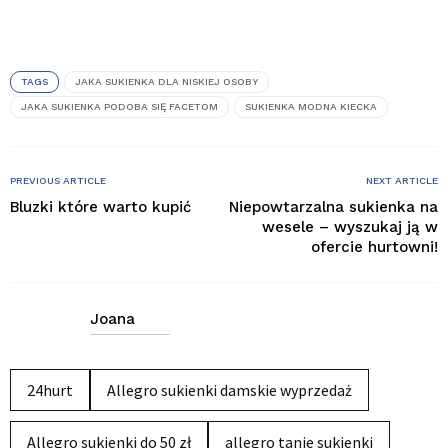
TAGS
JAKA SUKIENKA DLA NISKIEJ OSOBY
JAKA SUKIENKA PODOBA SIĘ FACETOM
SUKIENKA MODNA KIECKA
PREVIOUS ARTICLE
NEXT ARTICLE
Bluzki które warto kupić
Niepowtarzalna sukienka na
wesele – wyszukaj ją w
ofercie hurtowni!
Joana
24hurt
Allegro sukienki damskie wyprzedaż
Allegro sukienki do 50 zł
allegro tanie sukienki