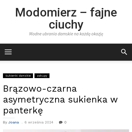
Modomierz – fajne
ciuchy
Modne ubrania damskie na każdą okazję
Sukienki damskie
zakupy
Brązowo-czarna
asymetryczna sukienka w
panterkę
By
Joana
6 września 2024
0