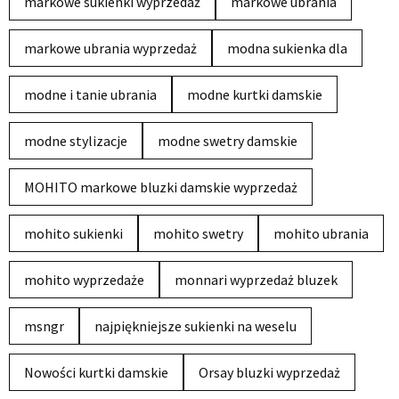
markowe sukienki wyprzedaż
markowe ubrania
markowe ubrania wyprzedaż
modna sukienka dla
modne i tanie ubrania
modne kurtki damskie
modne stylizacje
modne swetry damskie
MOHITO markowe bluzki damskie wyprzedaż
mohito sukienki
mohito swetry
mohito ubrania
mohito wyprzedaże
monnari wyprzedaż bluzek
msngr
najpiękniejsze sukienki na weselu
Nowości kurtki damskie
Orsay bluzki wyprzedaż