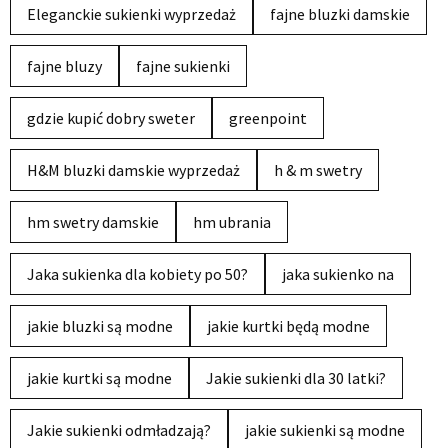
Eleganckie sukienki wyprzedaż
fajne bluzki damskie
fajne bluzy
fajne sukienki
gdzie kupić dobry sweter
greenpoint
H&M bluzki damskie wyprzedaż
h & m swetry
hm swetry damskie
hm ubrania
Jaka sukienka dla kobiety po 50?
jaka sukienko na
jakie bluzki są modne
jakie kurtki będą modne
jakie kurtki są modne
Jakie sukienki dla 30 latki?
Jakie sukienki odmładzają?
jakie sukienki są modne