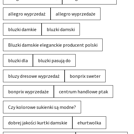
allegro wyprzedaż
allegro wyprzedaże
bluzki damkie
bluzki damski
Bluzki damskie eleganckie producent polski
bluzki dla
bluzki pasują do
bluzy dresowe wyprzedaż
bonprix sweter
bonprix wyprzedaże
centrum handlowe ptak
Czy kolorowe sukienki są modne?
dobrej jakości kurtki damskie
ehurtwolka