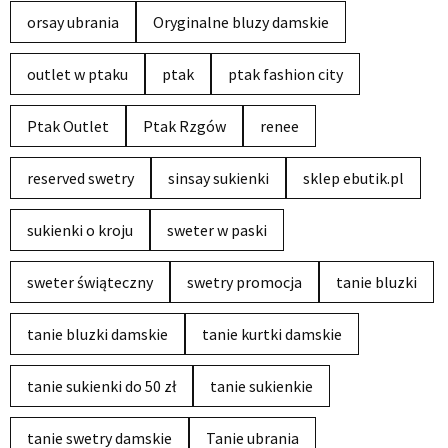
orsay ubrania
Oryginalne bluzy damskie
outlet w ptaku
ptak
ptak fashion city
Ptak Outlet
Ptak Rzgów
renee
reserved swetry
sinsay sukienki
sklep ebutik.pl
sukienki o kroju
sweter w paski
sweter świąteczny
swetry promocja
tanie bluzki
tanie bluzki damskie
tanie kurtki damskie
tanie sukienki do 50 zł
tanie sukienkie
tanie swetry damskie
Tanie ubrania