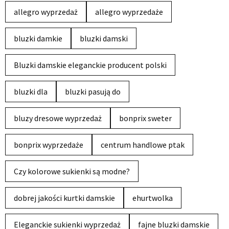
allegro wyprzedaż
allegro wyprzedaże
bluzki damkie
bluzki damski
Bluzki damskie eleganckie producent polski
bluzki dla
bluzki pasują do
bluzy dresowe wyprzedaż
bonprix sweter
bonprix wyprzedaże
centrum handlowe ptak
Czy kolorowe sukienki są modne?
dobrej jakości kurtki damskie
ehurtwolka
Eleganckie sukienki wyprzedaż
fajne bluzki damskie