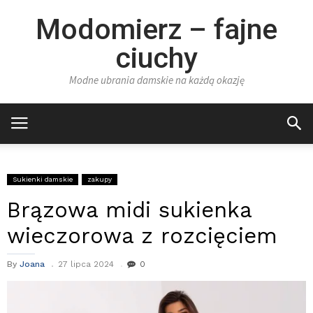
Modomierz – fajne
ciuchy
Modne ubrania damskie na każdą okazję
Sukienki damskie
zakupy
Brązowa midi sukienka
wieczorowa z rozcięciem
By
Joana
27 lipca 2024
0