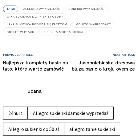
TAGS
ALLEGRO WYPRZEDAŻE
BONPRIX WYPRZEDAŻE
JAKA SUKIENKA DLA NISKIEJ OSOBY
JAKA SUKIENKA PODOBA SIĘ FACETOM
MOHITO WYPRZEDAŻE
OUTLET W PTAKU
SUKIENKA MODNA KIECKA
PREVIOUS ARTICLE
NEXT ARTICLE
Najlepsze komplety basic na
Jasnoniebieska dresowa
lato, które warto zamówić
bluza basic o kroju oversize
Joana
24hurt
Allegro sukienki damskie wyprzedaż
Allegro sukienki do 50 zł
allegro tanie sukienki