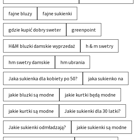
fajne bluzy
fajne sukienki
gdzie kupić dobry sweter
greenpoint
H&M bluzki damskie wyprzedaż
h & m swetry
hm swetry damskie
hm ubrania
Jaka sukienka dla kobiety po 50?
jaka sukienko na
jakie bluzki są modne
jakie kurtki będą modne
jakie kurtki są modne
Jakie sukienki dla 30 latki?
Jakie sukienki odmładzają?
jakie sukienki są modne