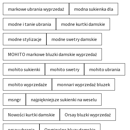
markowe ubrania wyprzedaż
modna sukienka dla
modne i tanie ubrania
modne kurtki damskie
modne stylizacje
modne swetry damskie
MOHITO markowe bluzki damskie wyprzedaż
mohito sukienki
mohito swetry
mohito ubrania
mohito wyprzedaże
monnari wyprzedaż bluzek
msngr
najpiękniejsze sukienki na weselu
Nowości kurtki damskie
Orsay bluzki wyprzedaż
orsay ubrania
Oryginalne bluzy damskie