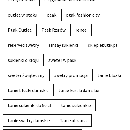
outlet w ptaku
ptak
ptak fashion city
Ptak Outlet
Ptak Rzgów
renee
reserved swetry
sinsay sukienki
sklep ebutik.pl
sukienki o kroju
sweter w paski
sweter świąteczny
swetry promocja
tanie bluzki
tanie bluzki damskie
tanie kurtki damskie
tanie sukienki do 50 zł
tanie sukienkie
tanie swetry damskie
Tanie ubrania