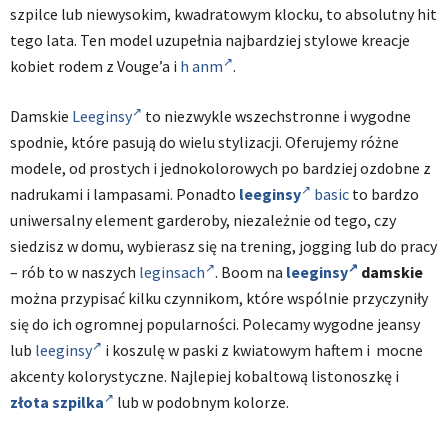
szpilce lub niewysokim, kwadratowym klocku, to absolutny hit
tego lata. Ten model uzupełnia najbardziej stylowe kreacje
kobiet rodem z Vouge’a i
h anm
.
Damskie
Leeginsy
to niezwykle wszechstronne i wygodne
spodnie, które pasują do wielu stylizacji. Oferujemy różne
modele, od prostych i jednokolorowych po bardziej ozdobne z
nadrukami i lampasami. Ponadto
leeginsy
basic
to bardzo
uniwersalny element garderoby, niezależnie od tego, czy
siedzisz w domu, wybierasz się na trening, jogging lub do pracy
– rób to w naszych
leginsach
. Boom na
leeginsy
damskie
można przypisać kilku czynnikom, które wspólnie przyczyniły
się do ich ogromnej popularności. Polecamy wygodne jeansy
lub
leeginsy
i koszulę w paski z kwiatowym haftem i mocne
akcenty kolorystyczne. Najlepiej kobaltową listonoszkę i
złota szpilka
lub w podobnym kolorze.