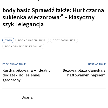
body basic Sprawdź także:
Hurt czarna
sukienka wieczorowa
– klasyczny
szyk i elegancja
TAGS
BODY BASIC EBUTIK.PL
BODY BASIC HURT
BODY DAMSKIE SKLEP ONLINE
PREVIOUS ARTICLE
NEXT ARTICLE
Kurtka pikowana – idealny
Beżowa bluza damska z
dodatek do jesiennej
haftowanym napisem
garderoby
Joana