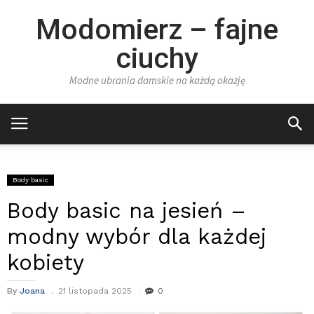
Modomierz – fajne
ciuchy
Modne ubrania damskie na każdą okazję
Body basic
Body basic na jesień –
modny wybór dla każdej
kobiety
By
Joana
21 listopada 2025
0