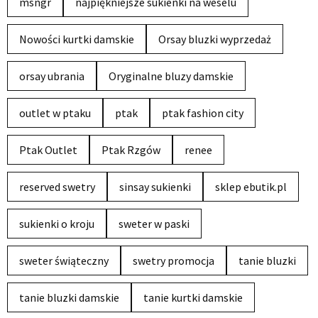
msngr
najpiękniejsze sukienki na weselu
Nowości kurtki damskie
Orsay bluzki wyprzedaż
orsay ubrania
Oryginalne bluzy damskie
outlet w ptaku
ptak
ptak fashion city
Ptak Outlet
Ptak Rzgów
renee
reserved swetry
sinsay sukienki
sklep ebutik.pl
sukienki o kroju
sweter w paski
sweter świąteczny
swetry promocja
tanie bluzki
tanie bluzki damskie
tanie kurtki damskie