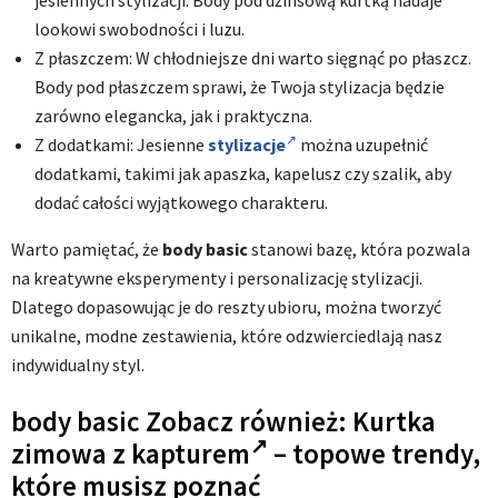
jesiennych stylizacji. Body pod dżinsową kurtką nadaje
lookowi swobodności i luzu.
Z płaszczem: W chłodniejsze dni warto sięgnąć po płaszcz.
Body pod płaszczem sprawi, że Twoja stylizacja będzie
zarówno elegancka, jak i praktyczna.
Z dodatkami: Jesienne
stylizacje
można uzupełnić
dodatkami, takimi jak apaszka, kapelusz czy szalik, aby
dodać całości wyjątkowego charakteru.
Warto pamiętać, że
body basic
stanowi bazę, która pozwala
na kreatywne eksperymenty i personalizację stylizacji.
Dlatego dopasowując je do reszty ubioru, można tworzyć
unikalne, modne zestawienia, które odzwierciedlają nasz
indywidualny styl.
body basic Zobacz również:
Kurtka
zimowa z kapturem
– topowe trendy,
które musisz poznać