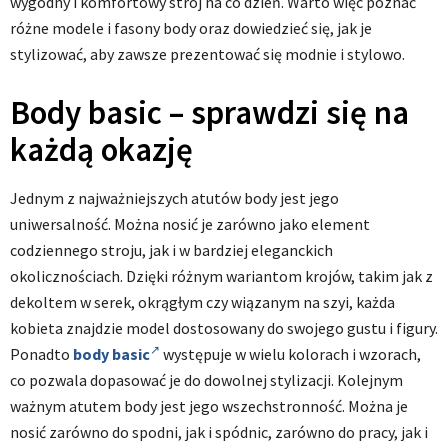
wygodny i komfortowy strój na co dzień. Warto więc poznać
różne modele i fasony body oraz dowiedzieć się, jak je
stylizować, aby zawsze prezentować się modnie i stylowo.
Body basic – sprawdzi się na
każdą okazję
Jednym z najważniejszych atutów body jest jego
uniwersalność. Można nosić je zarówno jako element
codziennego stroju, jak i w bardziej eleganckich
okolicznościach. Dzięki różnym wariantom krojów, takim jak z
dekoltem w serek, okrągłym czy wiązanym na szyi, każda
kobieta znajdzie model dostosowany do swojego gustu i figury.
Ponadto
body basic
występuje w wielu kolorach i wzorach,
co pozwala dopasować je do dowolnej stylizacji. Kolejnym
ważnym atutem body jest jego wszechstronność. Można je
nosić zarówno do spodni, jak i spódnic, zarówno do pracy, jak i