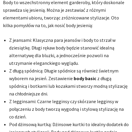
Body to wszechstronny element garderoby, który doskonale
sprawdza się jesienią. Można je zestawiać z różnymi
elementami ubioru, tworząc zróżnicowane stylizacje. Oto
kilka pomysłów na to, jak nosić body jesienią:
Z jeansami: Klasyczna para jeansów i body to strzał w
dziesiątkę. Długi rękaw body będzie stanowić idealną
alternatywę dla bluzki, a jednocześnie pozwoli na
utrzymanie eleganckiego wyglądu.
Z długą spódnicą: Długie spódnice są również świetnym
wyborem na jesień. Zestawienie
body basic
z długą
spódnicą i botkami lub kozakami stworzy modną stylizację
na chłodniejsze dni.
Z legginsami: Czarne legginsy czy skórzane legginsy w
połączeniu z body tworzą wygodną i stylową stylizację na
co dzień.
Pod dżinsową kurtką: Dżinsowe kurtki to idealny dodatek do