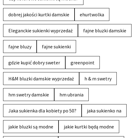
dobrej jakości kurtki damskie
ehurtwolka
Eleganckie sukienki wyprzedaż
fajne bluzki damskie
fajne bluzy
fajne sukienki
gdzie kupić dobry sweter
greenpoint
H&M bluzki damskie wyprzedaż
h & m swetry
hm swetry damskie
hm ubrania
Jaka sukienka dla kobiety po 50?
jaka sukienko na
jakie bluzki są modne
jakie kurtki będą modne