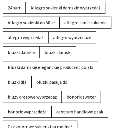
24hurt
Allegro sukienki damskie wyprzedaż
Allegro sukienki do 50 zł
allegro tanie sukienki
allegro wyprzedaż
allegro wyprzedaże
bluzki damkie
bluzki damski
Bluzki damskie eleganckie producent polski
bluzki dla
bluzki pasują do
bluzy dresowe wyprzedaż
bonprix sweter
bonprix wyprzedaże
centrum handlowe ptak
Czy kolorowe sukienki są modne?