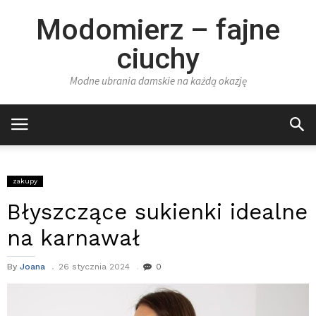
Modomierz – fajne
ciuchy
Modne ubrania damskie na każdą okazję
zakupy
Błyszczące sukienki idealne
na karnawał
By
Joana
26 stycznia 2024
0