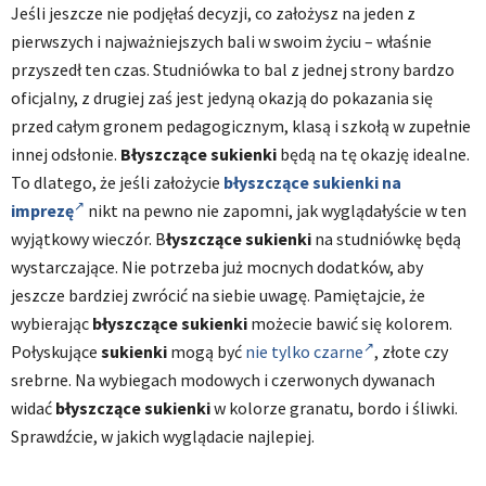
Jeśli jeszcze nie podjęłaś decyzji, co założysz na jeden z
pierwszych i najważniejszych bali w swoim życiu – właśnie
przyszedł ten czas. Studniówka to bal z jednej strony bardzo
oficjalny, z drugiej zaś jest jedyną okazją do pokazania się
przed całym gronem pedagogicznym, klasą i szkołą w zupełnie
innej odsłonie.
Błyszczące sukienki
będą na tę okazję idealne.
To dlatego, że jeśli założycie
błyszczące sukienki na
imprezę
nikt na pewno nie zapomni, jak wyglądałyście w ten
wyjątkowy wieczór. B
łyszczące sukienki
na studniówkę będą
wystarczające. Nie potrzeba już mocnych dodatków, aby
jeszcze bardziej zwrócić na siebie uwagę. Pamiętajcie, że
wybierając
błyszczące sukienki
możecie bawić się kolorem.
Połyskujące
sukienki
mogą być
nie tylko czarne
, złote czy
srebrne. Na wybiegach modowych i czerwonych dywanach
widać
błyszczące sukienki
w kolorze granatu, bordo i śliwki.
Sprawdźcie, w jakich wyglądacie najlepiej.