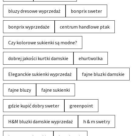
bluzy dresowe wyprzedaż
bonprix sweter
bonprix wyprzedaże
centrum handlowe ptak
Czy kolorowe sukienki są modne?
dobrej jakości kurtki damskie
ehurtwolka
Eleganckie sukienki wyprzedaż
fajne bluzki damskie
fajne bluzy
fajne sukienki
gdzie kupić dobry sweter
greenpoint
H&M bluzki damskie wyprzedaż
h & m swetry