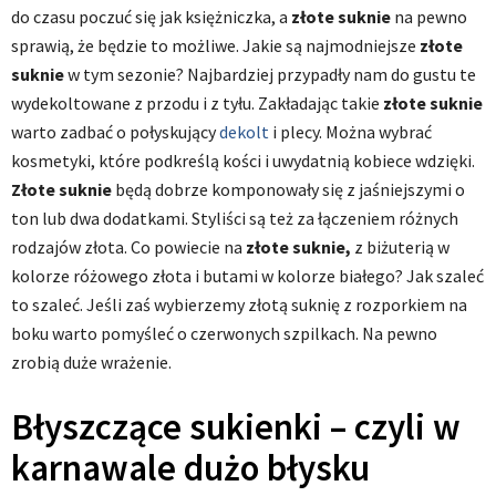
do czasu poczuć się jak księżniczka, a
złote suknie
na pewno
sprawią, że będzie to możliwe. Jakie są najmodniejsze
złote
suknie
w tym sezonie? Najbardziej przypadły nam do gustu te
wydekoltowane z przodu i z tyłu. Zakładając takie
złote suknie
warto zadbać o połyskujący
dekolt
i plecy. Można wybrać
kosmetyki, które podkreślą kości i uwydatnią kobiece wdzięki.
Złote suknie
będą dobrze komponowały się z jaśniejszymi o
ton lub dwa dodatkami. Styliści są też za łączeniem różnych
rodzajów złota. Co powiecie na
złote suknie,
z biżuterią w
kolorze różowego złota i butami w kolorze białego? Jak szaleć
to szaleć. Jeśli zaś wybierzemy złotą suknię z rozporkiem na
boku warto pomyśleć o czerwonych szpilkach. Na pewno
zrobią duże wrażenie.
Błyszczące sukienki – czyli w
karnawale dużo błysku