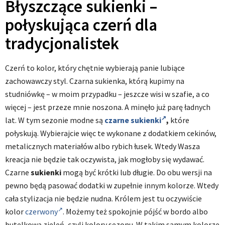
Błyszczące sukienki –
połyskująca czerń dla
tradycjonalistek
Czerń to kolor, który chętnie wybierają panie lubiące
zachowawczy styl. Czarna sukienka, którą kupimy na
studniówkę – w moim przypadku – jeszcze wisi w szafie, a co
więcej – jest przeze mnie noszona. A minęło już parę ładnych
lat. W tym sezonie modne są
czarne sukienki
,
które
połyskują. Wybierajcie więc te wykonane z dodatkiem cekinów,
metalicznych materiałów albo rybich łusek. Wtedy Wasza
kreacja nie będzie tak oczywista, jak mogłoby się wydawać.
Czarne
sukienki
mogą być krótki lub długie. Do obu wersji na
pewno będą pasować dodatki w zupełnie innym kolorze. Wtedy
cała stylizacja nie będzie nudna. Królem jest tu oczywiście
kolor
czerwony
. Możemy też spokojnie pójść w bordo albo
butelkową zieleń, czyli kolory sezonu. W takim samym kolorze