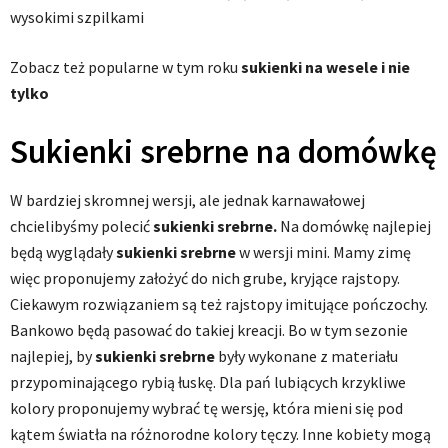
wysokimi szpilkami
Zobacz też p
opularne w tym roku
sukienki na wesele i nie
tylko
Sukienki srebrne na domówkę
W bardziej skromnej wersji, ale jednak karnawałowej
chcielibyśmy polecić
sukienki srebrne.
Na domówkę najlepiej
będą wyglądały
sukienki srebrne
w wersji mini. Mamy zimę
więc proponujemy założyć do nich grube, kryjące rajstopy.
Ciekawym rozwiązaniem są też rajstopy imitujące pończochy.
Bankowo będą pasować do takiej kreacji. Bo w tym sezonie
najlepiej, by
sukienki srebrne
były wykonane z materiału
przypominającego rybią łuskę. Dla pań lubiących krzykliwe
kolory proponujemy wybrać tę wersję, która mieni się pod
kątem światła na różnorodne kolory tęczy. Inne kobiety mogą