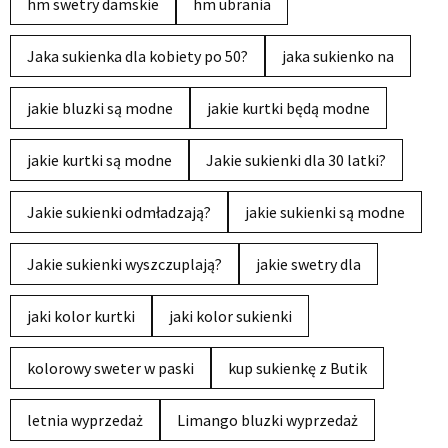
hm swetry damskie
hm ubrania
Jaka sukienka dla kobiety po 50?
jaka sukienko na
jakie bluzki są modne
jakie kurtki będą modne
jakie kurtki są modne
Jakie sukienki dla 30 latki?
Jakie sukienki odmładzają?
jakie sukienki są modne
Jakie sukienki wyszczuplają?
jakie swetry dla
jaki kolor kurtki
jaki kolor sukienki
kolorowy sweter w paski
kup sukienkę z Butik
letnia wyprzedaż
Limango bluzki wyprzedaż