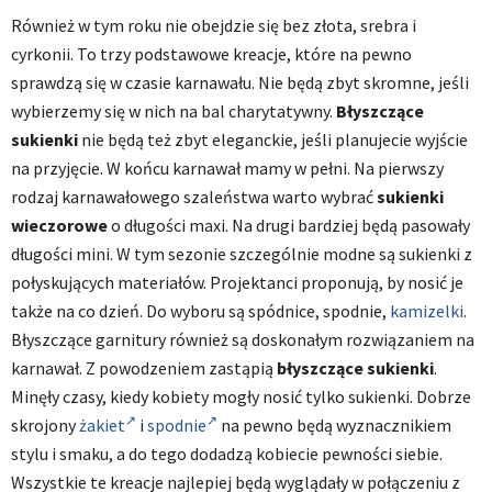
Również w tym roku nie obejdzie się bez złota, srebra i
cyrkonii. To trzy podstawowe kreacje, które na pewno
sprawdzą się w czasie karnawału. Nie będą zbyt skromne, jeśli
wybierzemy się w nich na bal charytatywny.
Błyszczące
sukienki
nie będą też zbyt eleganckie, jeśli planujecie wyjście
na przyjęcie. W końcu karnawał mamy w pełni. Na pierwszy
rodzaj karnawałowego szaleństwa warto wybrać
sukienki
wieczorowe
o długości maxi. Na drugi bardziej będą pasowały
długości mini. W tym sezonie szczególnie modne są sukienki z
połyskujących materiałów. Projektanci proponują, by nosić je
także na co dzień. Do wyboru są spódnice, spodnie,
kamizelki
.
Błyszczące garnitury również są doskonałym rozwiązaniem na
karnawał. Z powodzeniem zastąpią
błyszczące sukienki
.
Minęły czasy, kiedy kobiety mogły nosić tylko sukienki. Dobrze
skrojony
żakiet
i
spodnie
na pewno będą wyznacznikiem
stylu i smaku, a do tego dodadzą kobiecie pewności siebie.
Wszystkie te kreacje najlepiej będą wyglądały w połączeniu z