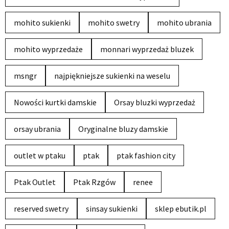
mohito sukienki
mohito swetry
mohito ubrania
mohito wyprzedaże
monnari wyprzedaż bluzek
msngr
najpiękniejsze sukienki na weselu
Nowości kurtki damskie
Orsay bluzki wyprzedaż
orsay ubrania
Oryginalne bluzy damskie
outlet w ptaku
ptak
ptak fashion city
Ptak Outlet
Ptak Rzgów
renee
reserved swetry
sinsay sukienki
sklep ebutik.pl