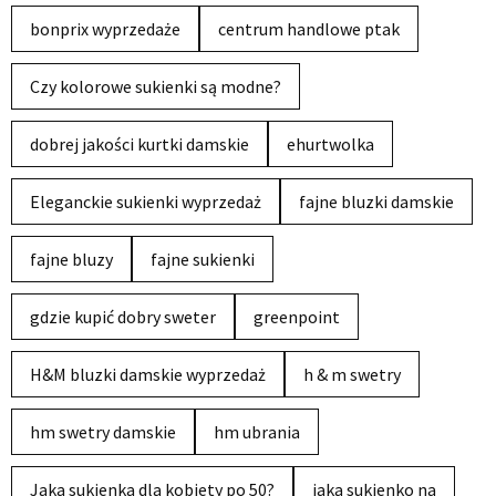
bonprix wyprzedaże
centrum handlowe ptak
Czy kolorowe sukienki są modne?
dobrej jakości kurtki damskie
ehurtwolka
Eleganckie sukienki wyprzedaż
fajne bluzki damskie
fajne bluzy
fajne sukienki
gdzie kupić dobry sweter
greenpoint
H&M bluzki damskie wyprzedaż
h & m swetry
hm swetry damskie
hm ubrania
Jaka sukienka dla kobiety po 50?
jaka sukienko na