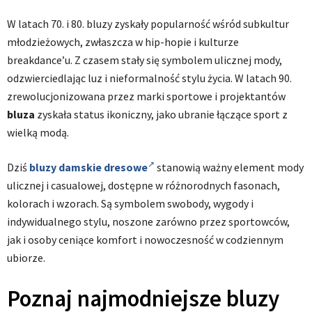
W latach 70. i 80. bluzy zyskały popularność wśród subkultur
młodzieżowych, zwłaszcza w hip-hopie i kulturze
breakdance’u. Z czasem stały się symbolem ulicznej mody,
odzwierciedlając luz i nieformalność stylu życia. W latach 90.
zrewolucjonizowana przez marki sportowe i projektantów
bluza
zyskała status ikoniczny, jako ubranie łączące sport z
wielką modą.
Dziś
bluzy damskie dresowe
stanowią ważny element mody
ulicznej i casualowej, dostępne w różnorodnych fasonach,
kolorach i wzorach. Są symbolem swobody, wygody i
indywidualnego stylu, noszone zarówno przez sportowców,
jak i osoby ceniące komfort i nowoczesność w codziennym
ubiorze.
Poznaj najmodniejsze bluzy