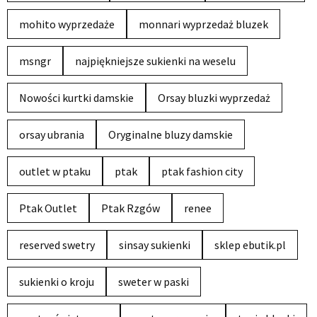
mohito wyprzedaże
monnari wyprzedaż bluzek
msngr
najpiękniejsze sukienki na weselu
Nowości kurtki damskie
Orsay bluzki wyprzedaż
orsay ubrania
Oryginalne bluzy damskie
outlet w ptaku
ptak
ptak fashion city
Ptak Outlet
Ptak Rzgów
renee
reserved swetry
sinsay sukienki
sklep ebutik.pl
sukienki o kroju
sweter w paski