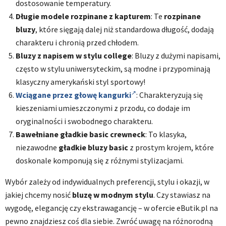
dostosowanie temperatury.
Długie modele rozpinane z kapturem
: Te
rozpinane
bluzy
, które sięgają dalej niż standardowa długość, dodają
charakteru i chronią przed chłodem.
Bluzy z napisem w stylu college
: Bluzy z dużymi napisami,
często w stylu uniwersyteckim, są modne i przypominają
klasyczny amerykański styl sportowy!
Wciągane przez głowę kangurki
: Charakteryzują się
kieszeniami umieszczonymi z przodu, co dodaje im
oryginalności i swobodnego charakteru.
Bawełniane gładkie basic crewneck
: To klasyka,
niezawodne
gładkie bluzy basic
z prostym krojem, które
doskonale komponują się z różnymi stylizacjami.
Wybór zależy od indywidualnych preferencji, stylu i okazji, w
jakiej chcemy nosić
bluzę w modnym stylu
. Czy stawiasz na
wygodę, elegancję czy ekstrawagancję – w ofercie eButik.pl na
pewno znajdziesz coś dla siebie. Zwróć uwagę na różnorodną