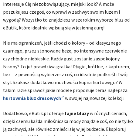
interesuje Cię niezobowiązujący, miejski look? A może
poszukujesz czegoś, co wprawi w zachwyt swoim luzem i
wygodą? Wszystko to znajdziesz w szerokim wyborze bluz od
eButik, które idealnie wpisują się w jesienną aurę!
Nie ma ograniczeń, jeśli chodzi o kolory – od klasycznego
czarnego, przez stonowane beże, po intensywne czerwienie
czy chłodne niebieskie. Każdy gust zostanie zaspokojony.
Fasony? To już prawdziwa gratka! Długie, krótkie, z kapturem,
bez – z pewnością wybierzesz coś, co idealnie podkreśli Twój
styl. Szukasz dodatkowo możliwości kupna hurtowego? W
takim razie sprawdź jakie modele proponuje teraz najlepsza
hurtownia bluz dresowych
w swojej najnowszej kolekcji.
Dodatkowo, eButik.pl oferuje
fajne
bluzy
w różnych cenach,
dzięki czemu każda miłośniczka mody znajdzie coś, co nie tylko
ją zachwyci, ale również zmieści się w jej budżecie. Eksploruj