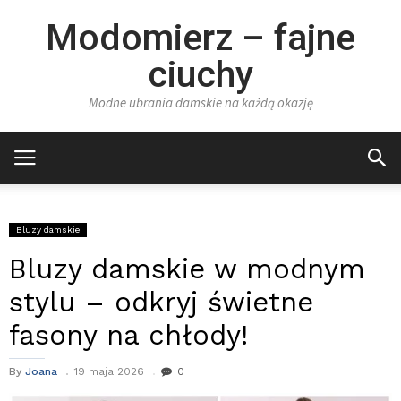
Modomierz – fajne
ciuchy
Modne ubrania damskie na każdą okazję
Bluzy damskie
Bluzy damskie w modnym
stylu – odkryj świetne
fasony na chłody!
By
Joana
19 maja 2026
0