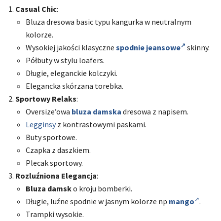
Casual Chic
:
Bluza dresowa basic typu kangurka w neutralnym
kolorze.
Wysokiej jakości klasyczne
spodnie jeansowe
skinny.
Półbuty w stylu loafers.
Długie, eleganckie kolczyki.
Elegancka skórzana torebka.
Sportowy Relaks
:
Oversize’owa
bluza damska
dresowa z napisem.
Legginsy
z kontrastowymi paskami.
Buty sportowe.
Czapka z daszkiem.
Plecak sportowy.
Rozluźniona Elegancja
:
Bluza damsk
o kroju bomberki.
Długie, luźne spodnie w jasnym kolorze np
mango
.
Trampki wysokie.