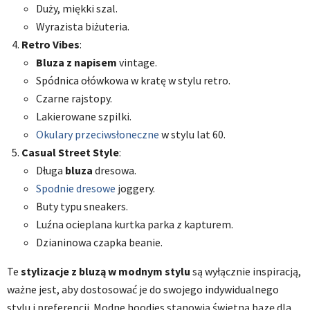
Duży, miękki szal.
Wyrazista biżuteria.
Retro Vibes
:
Bluza z napisem
vintage.
Spódnica ołówkowa w kratę w stylu retro.
Czarne rajstopy.
Lakierowane szpilki.
Okulary przeciwsłoneczne
w stylu lat 60.
Casual Street Style
:
Długa
bluza
dresowa.
Spodnie dresowe
joggery.
Buty typu sneakers.
Luźna ocieplana kurtka parka z kapturem.
Dzianinowa czapka beanie.
Te
stylizacje z bluzą w modnym stylu
są wyłącznie inspiracją,
ważne jest, aby dostosować je do swojego indywidualnego
stylu i preferencji. Modne hoodies stanowią świetną bazę dla