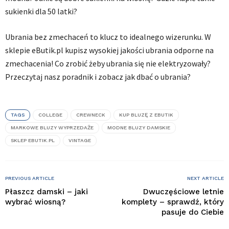
sukienki dla 50 latki?
Ubrania bez zmechaceń to klucz to idealnego wizerunku. W
sklepie eButik.pl kupisz wysokiej jakości ubrania odporne na
zmechacenia! Co zrobić żeby ubrania się nie elektryzowały?
Przeczytaj nasz poradnik i zobacz jak dbać o ubrania?
TAGS
COLLEGE
CREWNECK
KUP BLUZĘ Z EBUTIK
MARKOWE BLUZY WYPRZEDAŻE
MODNE BLUZY DAMSKIE
SKLEP EBUTIK.PL
VINTAGE
PREVIOUS ARTICLE
NEXT ARTICLE
Płaszcz damski – jaki
Dwuczęściowe letnie
wybrać wiosną?
komplety – sprawdź, który
pasuje do Ciebie