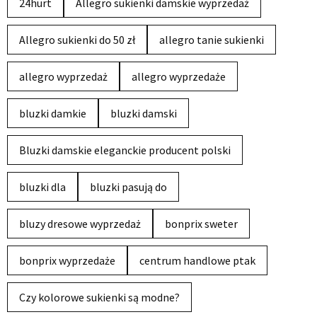
24hurt
Allegro sukienki damskie wyprzedaż
Allegro sukienki do 50 zł
allegro tanie sukienki
allegro wyprzedaż
allegro wyprzedaże
bluzki damkie
bluzki damski
Bluzki damskie eleganckie producent polski
bluzki dla
bluzki pasują do
bluzy dresowe wyprzedaż
bonprix sweter
bonprix wyprzedaże
centrum handlowe ptak
Czy kolorowe sukienki są modne?