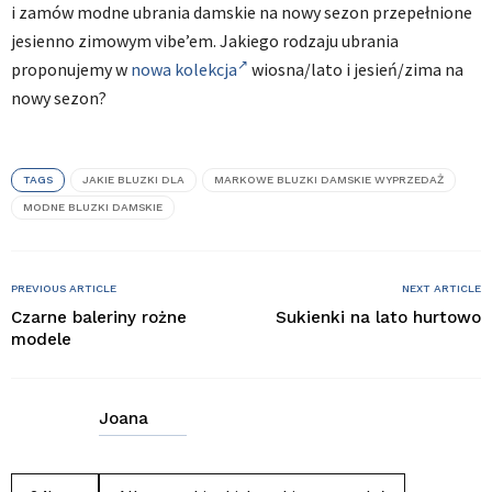
i zamów modne ubrania damskie na nowy sezon przepełnione
jesienno zimowym vibe’em. Jakiego rodzaju ubrania
proponujemy w
nowa kolekcja
wiosna/lato i jesień/zima na
nowy sezon?
TAGS
JAKIE BLUZKI DLA
MARKOWE BLUZKI DAMSKIE WYPRZEDAŻ
MODNE BLUZKI DAMSKIE
PREVIOUS ARTICLE
NEXT ARTICLE
Czarne baleriny rożne
Sukienki na lato hurtowo
modele
Joana