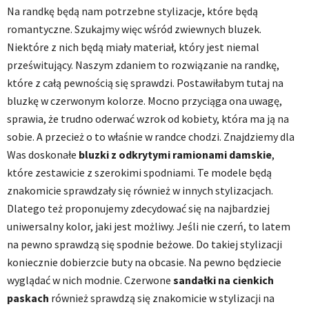
Na randkę będą nam potrzebne stylizacje, które będą
romantyczne. Szukajmy więc wśród zwiewnych bluzek.
Niektóre z nich będą miały materiał, który jest niemal
prześwitujący. Naszym zdaniem to rozwiązanie na randkę,
które z całą pewnością się sprawdzi. Postawiłabym tutaj na
bluzkę w czerwonym kolorze. Mocno przyciąga ona uwagę,
sprawia, że trudno oderwać wzrok od kobiety, która ma ją na
sobie. A przecież o to właśnie w randce chodzi. Znajdziemy dla
Was doskonałe
bluzki z odkrytymi ramionami
damskie
,
które zestawicie z szerokimi spodniami. Te modele będą
znakomicie sprawdzały się również w innych stylizacjach.
Dlatego też proponujemy zdecydować się na najbardziej
uniwersalny kolor, jaki jest możliwy. Jeśli nie czerń, to latem
na pewno sprawdzą się spodnie beżowe. Do takiej stylizacji
koniecznie dobierzcie buty na obcasie. Na pewno będziecie
wyglądać w nich modnie. Czerwone
sandałki na cienkich
paskach
również sprawdzą się znakomicie w stylizacji na