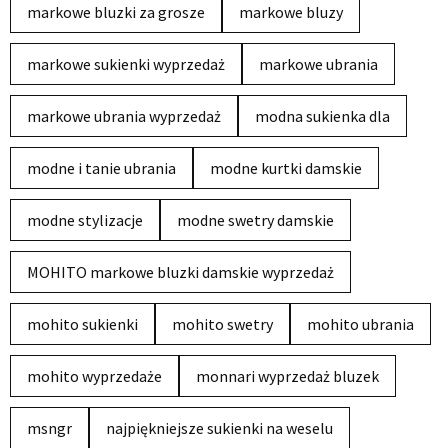
markowe bluzki za grosze
markowe bluzy
markowe sukienki wyprzedaż
markowe ubrania
markowe ubrania wyprzedaż
modna sukienka dla
modne i tanie ubrania
modne kurtki damskie
modne stylizacje
modne swetry damskie
MOHITO markowe bluzki damskie wyprzedaż
mohito sukienki
mohito swetry
mohito ubrania
mohito wyprzedaże
monnari wyprzedaż bluzek
msngr
najpiękniejsze sukienki na weselu