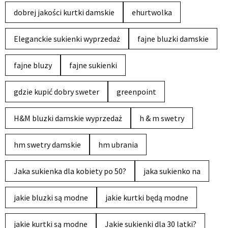
dobrej jakości kurtki damskie
ehurtwolka
Eleganckie sukienki wyprzedaż
fajne bluzki damskie
fajne bluzy
fajne sukienki
gdzie kupić dobry sweter
greenpoint
H&M bluzki damskie wyprzedaż
h & m swetry
hm swetry damskie
hm ubrania
Jaka sukienka dla kobiety po 50?
jaka sukienko na
jakie bluzki są modne
jakie kurtki będą modne
jakie kurtki są modne
Jakie sukienki dla 30 latki?