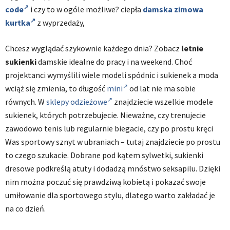
code
i czy to w ogóle możliwe? ciepła
damska zimowa
kurtka
z wyprzedaży,
Chcesz wyglądać szykownie każdego dnia? Zobacz
letnie
sukienki
damskie idealne do pracy i na weekend. Choć
projektanci wymyślili wiele modeli spódnic i sukienek a moda
wciąż się zmienia, to długość
mini
od lat nie ma sobie
równych. W
sklepy odzieżowe
znajdziecie wszelkie modele
sukienek, których potrzebujecie. Nieważne, czy trenujecie
zawodowo tenis lub regularnie biegacie, czy po prostu kręci
Was sportowy sznyt w ubraniach – tutaj znajdziecie po prostu
to czego szukacie. Dobrane pod kątem sylwetki, sukienki
dresowe podkreślą atuty i dodadzą mnóstwo seksapilu. Dzięki
nim można poczuć się prawdziwą kobietą i pokazać swoje
umiłowanie dla sportowego stylu, dlatego warto zakładać je
na co dzień.