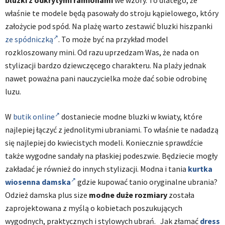
właśnie te modele będą pasowały do stroju kąpielowego, który
założycie pod spód. Na plażę warto zestawić bluzki hiszpanki
ze spódniczką
. To może być na przykład model
rozkloszowany mini. Od razu uprzedzam Was, że nada on
stylizacji bardzo dziewczęcego charakteru. Na plaży jednak
nawet poważna pani nauczycielka może dać sobie odrobinę
luzu.
W
butik online
dostaniecie modne bluzki w kwiaty, które
najlepiej łączyć z jednolitymi ubraniami. To właśnie te nadadzą
się najlepiej do kwiecistych modeli. Koniecznie sprawdźcie
także wygodne sandały na płaskiej podeszwie. Będziecie mogły
zakładać je również do innych stylizacji. Modna i tania
kurtka
wiosenna damska
gdzie kupować tanio oryginalne ubrania?
Odzież damska plus size
modne duże rozmiary
została
zaprojektowana z myślą o kobietach poszukujących
wygodnych, praktycznych i stylowych ubrań. Jak złamać
dress