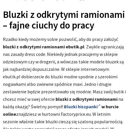
Bluzki z odkrytymi ramionami
–
fajne ciuchy
do pracy
Rzadko kiedy możemy sobie pozwolić, aby do pracy założyć
bluzki z odkrytymi ramionami ebutik.pl
. Zwykle ograniczają
nas zasady dress code. Niekiedy jednak pracujemy w sklepie
odzieżowym czy w drogerii, a wówczas takie modele bluzek są
jak najbardziej dopuszczalne. W sklepie internetowym
ebutik.pl dobierzecie do bluzki modne spodnie z szerokimi
nogawkami albo zwiewne spódnice maxi. Jedno i drugie
zestawienie będzie prezentowało się modnie. Masz swój butik i
chcesz mieć w swej ofercie
bluzki z odkrytymi ramionami
na
każdą okazję? Świetny pomysł!
Bluzki hiszpanki
w hurcie
online
znajdziesz w hurtowni Factoryprice.eu. W letnim
sezonie właśnie takie bluzki cieszą się szaloną popularnością.
Ale także warto sprawdzić naszą ofertę innych modeli. W