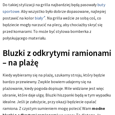
Do takiej stylizacji na grilla najbardziej będą pasowały
buty
sportowe
. Aby wszystko było dobrze dopasowane, najlepiej
postawić na kolor
biały
. Na grilla weźcie ze sobą coś, co
będziecie mogły narzucić na plecy, aby chociażby skryć się
przed komarami. To może być stylowa bomberka z
połyskującego materiału.
Bluzki z odkrytymi ramionami
– na plażę
Kiedy wybieramy się na plażę, szukamy stroju, który będzie
bardzo przewiewny. Zwykle bowiem udajemy się na
plażowanie, kiedy pogoda dopisuje. Mile widziane jest więc
ubranie, które daje ulgę. Bluzki hiszpanki będą w tym wypadku
idealne. Jeśli je założycie, przy okazji będziecie opalać
ramiona. Z czystym sumieniem mogę polecić Wam
modne
bluzki z odkrytymi ramionami
we wzory. To dlatego, że