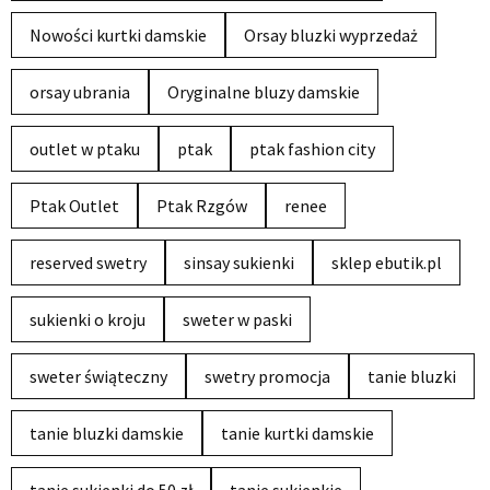
Nowości kurtki damskie
Orsay bluzki wyprzedaż
orsay ubrania
Oryginalne bluzy damskie
outlet w ptaku
ptak
ptak fashion city
Ptak Outlet
Ptak Rzgów
renee
reserved swetry
sinsay sukienki
sklep ebutik.pl
sukienki o kroju
sweter w paski
sweter świąteczny
swetry promocja
tanie bluzki
tanie bluzki damskie
tanie kurtki damskie
tanie sukienki do 50 zł
tanie sukienkie