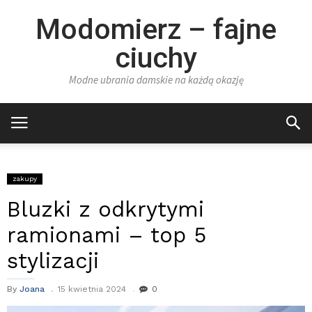
Modomierz – fajne
ciuchy
Modne ubrania damskie na każdą okazję
zakupy
Bluzki z odkrytymi
ramionami – top 5
stylizacji
By
Joana
15 kwietnia 2024
0