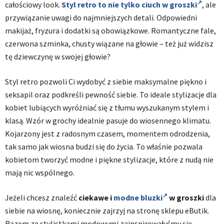
całościowy look.
Styl retro to nie tylko ciuch w groszki
, ale
przywiązanie uwagi do najmniejszych detali. Odpowiedni
makijaż, fryzura i dodatki są obowiązkowe. Romantyczne fale,
czerwona szminka, chusty wiązane na głowie – też już widzisz
tę dziewczynę w swojej głowie?
Styl retro pozwoli Ci wydobyć z siebie maksymalne piękno i
seksapil oraz podkreśli pewność siebie. To ideale stylizacje dla
kobiet lubiących wyróżniać się z tłumu wyszukanym stylem i
klasą. Wzór w grochy idealnie pasuje do wiosennego klimatu.
Kojarzony jest z radosnym czasem, momentem odrodzenia,
tak samo jak wiosna budzi się do życia. To właśnie pozwala
kobietom tworzyć modne i piękne stylizacje, które z nudą nie
mają nic wspólnego.
Jeżeli chcesz znaleźć
ciekawe i
modne bluzki
w groszki
dla
siebie na wiosnę, koniecznie zajrzyj na stronę sklepu eButik.
Razem ze stylistkami modowymi zainspirowałyśmy się