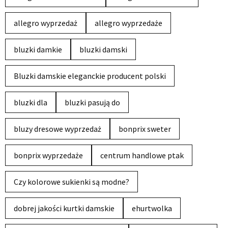
allegro wyprzedaż
allegro wyprzedaże
bluzki damkie
bluzki damski
Bluzki damskie eleganckie producent polski
bluzki dla
bluzki pasują do
bluzy dresowe wyprzedaż
bonprix sweter
bonprix wyprzedaże
centrum handlowe ptak
Czy kolorowe sukienki są modne?
dobrej jakości kurtki damskie
ehurtwolka