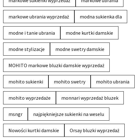
markowe sukienki wyprzedaż
markowe ubrania
markowe ubrania wyprzedaż
modna sukienka dla
modne i tanie ubrania
modne kurtki damskie
modne stylizacje
modne swetry damskie
MOHITO markowe bluzki damskie wyprzedaż
mohito sukienki
mohito swetry
mohito ubrania
mohito wyprzedaże
monnari wyprzedaż bluzek
msngr
najpiękniejsze sukienki na weselu
Nowości kurtki damskie
Orsay bluzki wyprzedaż