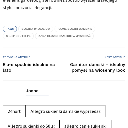
element garderoby, ale również sposób wyrażenia swojego
stylu i poczucia elegancji.
TAGS
BLUZKA PASUJE DO
FAJNE BLUZKI DAMSKIE
SKLEP EBUTIK.PL
ZARA BLUZKI DAMSKIE WYPRZEDAŻ
PREVIOUS ARTICLE
NEXT ARTICLE
Białe spodnie idealne na
Garnitur damski – idealny
lato
pomysł na wiosenny look
Joana
24hurt
Allegro sukienki damskie wyprzedaż
Allegro sukienki do 50 zł
allegro tanie sukienki