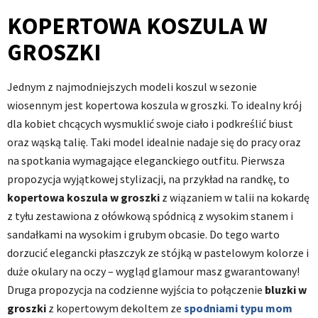
KOPERTOWA KOSZULA W
GROSZKI
Jednym z najmodniejszych modeli koszul w sezonie
wiosennym jest kopertowa koszula w groszki. To idealny krój
dla kobiet chcących wysmuklić swoje ciało i podkreślić biust
oraz wąską talię. Taki model idealnie nadaje się do pracy oraz
na spotkania wymagające eleganckiego outfitu. Pierwsza
propozycja wyjątkowej stylizacji, na przykład na randkę, to
kopertowa koszula w groszki
z wiązaniem w talii na kokardę
z tyłu zestawiona z ołówkową spódnicą z wysokim stanem i
sandałkami na wysokim i grubym obcasie. Do tego warto
dorzucić elegancki płaszczyk ze stójką w pastelowym kolorze i
duże okulary na oczy – wygląd glamour masz gwarantowany!
Druga propozycja na codzienne wyjścia to połączenie
bluzki w
groszki
z kopertowym dekoltem ze
spodniami typu mom