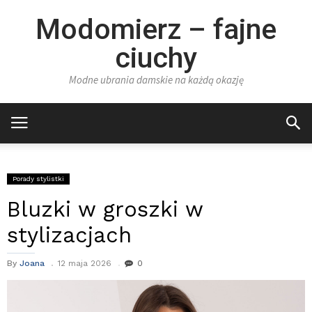
Modomierz – fajne
ciuchy
Modne ubrania damskie na każdą okazję
Porady stylistki
Bluzki w groszki w
stylizacjach
By
Joana
12 maja 2026
0