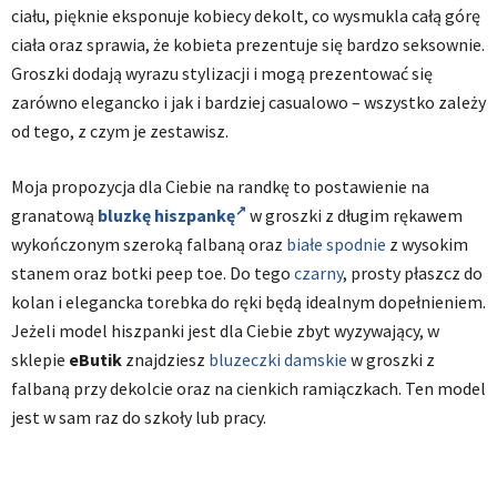
ciału, pięknie eksponuje kobiecy dekolt, co wysmukla całą górę
ciała oraz sprawia, że kobieta prezentuje się bardzo seksownie.
Groszki dodają wyrazu stylizacji i mogą prezentować się
zarówno elegancko i jak i bardziej casualowo – wszystko zależy
od tego, z czym je zestawisz.
Moja propozycja dla Ciebie na randkę to postawienie na
granatową
bluzkę hiszpankę
w groszki z długim rękawem
wykończonym szeroką falbaną oraz
białe spodnie
z wysokim
stanem oraz botki peep toe. Do tego
czarny
, prosty płaszcz do
kolan i elegancka torebka do ręki będą idealnym dopełnieniem.
Jeżeli model hiszpanki jest dla Ciebie zbyt wyzywający, w
sklepie
eButik
znajdziesz
bluzeczki damskie
w groszki z
falbaną przy dekolcie oraz na cienkich ramiączkach. Ten model
jest w sam raz do szkoły lub pracy.