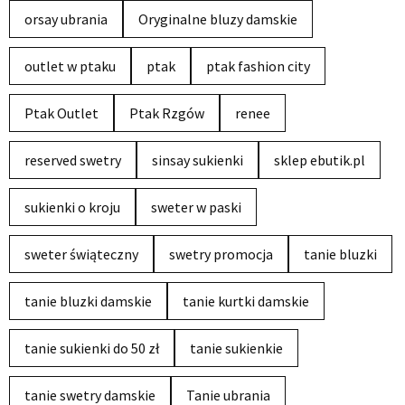
orsay ubrania
Oryginalne bluzy damskie
outlet w ptaku
ptak
ptak fashion city
Ptak Outlet
Ptak Rzgów
renee
reserved swetry
sinsay sukienki
sklep ebutik.pl
sukienki o kroju
sweter w paski
sweter świąteczny
swetry promocja
tanie bluzki
tanie bluzki damskie
tanie kurtki damskie
tanie sukienki do 50 zł
tanie sukienkie
tanie swetry damskie
Tanie ubrania