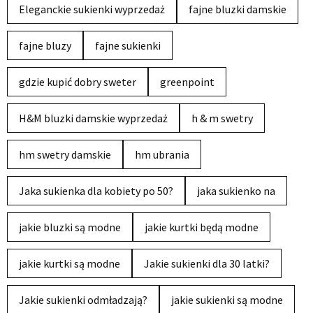
Eleganckie sukienki wyprzedaż
fajne bluzki damskie
fajne bluzy
fajne sukienki
gdzie kupić dobry sweter
greenpoint
H&M bluzki damskie wyprzedaż
h & m swetry
hm swetry damskie
hm ubrania
Jaka sukienka dla kobiety po 50?
jaka sukienko na
jakie bluzki są modne
jakie kurtki będą modne
jakie kurtki są modne
Jakie sukienki dla 30 latki?
Jakie sukienki odmładzają?
jakie sukienki są modne